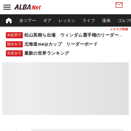
全ツアー
ギア
レッスン
ライフ
漫画
ゴルフ
メルマガ登録
松山英樹ら出場 ウィンダム選手権のリーダーボード
米国男子
北海道meijiカップ リーダーボード
国内女子
最新の世界ランキング
米国女子