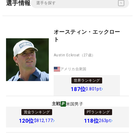
選手情報
オースティン・エックロー
ト
Austin Eckroat
（27歳）
アメリカ合衆国
世界ランキング
187
位
0.801pt
主戦
米国男子
賞金ランキング
PTランキング
120
位
118
位
$812,177
263pt