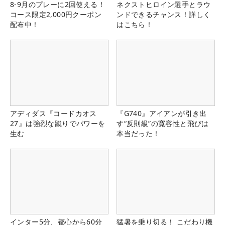
8-9月のプレーに2回使える！
ネクストヒロイン選手とラウ
コース限定2,000円クーポン
ンドできるチャンス！詳しく
配布中！
はこちら！
アディダス『コードカオス
『G740』アイアンが引き出
27』は強烈な蹴りでパワーを
す“反則級”の寛容性と飛びは
生む
本当だった！
インター5分、都心から60分
猛暑を乗り切る！ こだわり機