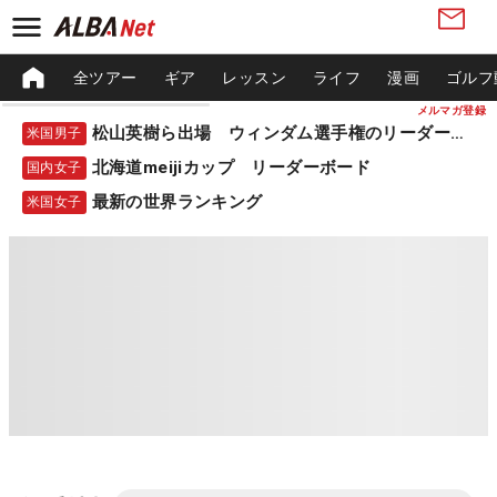
全ツアー
ギア
レッスン
ライフ
漫画
ゴルフ
メルマガ登録
松山英樹ら出場 ウィンダム選手権のリーダーボード
米国男子
北海道meijiカップ リーダーボード
国内女子
最新の世界ランキング
米国女子