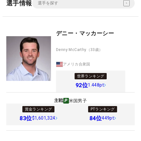
選手情報
デニー・マッカーシー
Denny McCarthy
（33歳）
アメリカ合衆国
世界ランキング
92
位
1.448pt
主戦
米国男子
賞金ランキング
PTランキング
83
位
84
位
$1,601,324
449pt