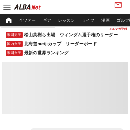
全ツアー
ギア
レッスン
ライフ
漫画
ゴルフ
メルマガ登録
松山英樹ら出場 ウィンダム選手権のリーダーボード
米国男子
北海道meijiカップ リーダーボード
国内女子
最新の世界ランキング
米国女子