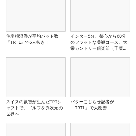
仲宗根澄香が平均パット数
インター5分、都心から60分
『TRTL』で6人抜き！
のフラットな美観コース。大
栄カントリー俱楽部（千葉
県）
スイスの叡智が生んだTPTシ
パターこじらせ記者が
ャフトで、ゴルフを異次元の
「TRTL」で大改善
世界へ