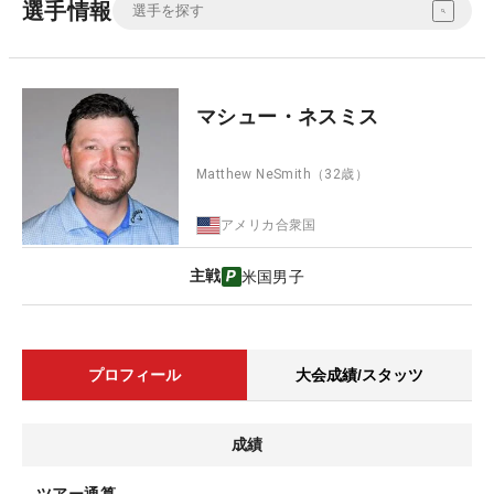
選手情報
マシュー・ネスミス
Matthew NeSmith
（32歳）
アメリカ合衆国
主戦
米国男子
プロフィール
大会成績/スタッツ
成績