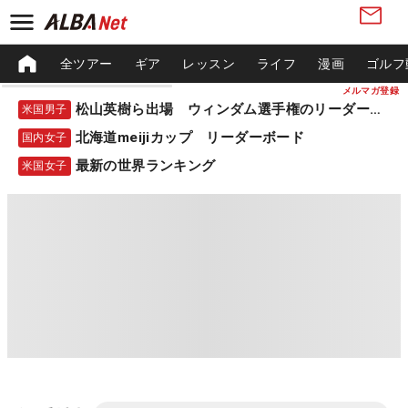
全ツアー
ギア
レッスン
ライフ
漫画
ゴルフ
メルマガ登録
松山英樹ら出場 ウィンダム選手権のリーダーボード
米国男子
北海道meijiカップ リーダーボード
国内女子
最新の世界ランキング
米国女子