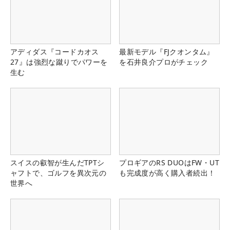
アディダス『コードカオス
最新モデル『FJクオンタム』
27』は強烈な蹴りでパワーを
を石井良介プロがチェック
生む
スイスの叡智が生んだTPTシ
プロギアのRS DUOはFW・UT
ャフトで、ゴルフを異次元の
も完成度が高く購入者続出！
世界へ