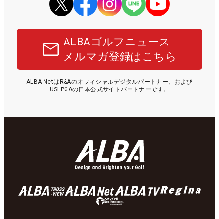
ALBAゴルフニュース
メルマガ登録はこちら
ALBA NetはR&Aのオフィシャルデジタルパートナー、および
USLPGAの日本公式サイトパートナーです。