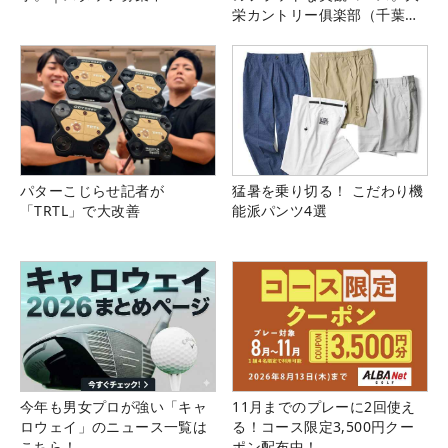
栄カントリー俱楽部（千葉
県）
パターこじらせ記者が
猛暑を乗り切る！ こだわり機
「TRTL」で大改善
能派パンツ4選
今年も男女プロが強い「キャ
11月までのプレーに2回使え
ロウェイ」のニュース一覧は
る！コース限定3,500円クー
こちら！
ポン配布中！