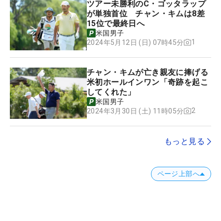
ツアー未勝利のC・ゴッタラップ
が単独首位 チャン・キムは8差
15位で最終日へ
米国男子
1
2024年5月12日 (日) 07時45分
チャン・キムが亡き親友に捧げる
米初ホールインワン「奇跡を起こ
してくれた」
米国男子
2
2024年3月30日 (土) 11時05分
もっと見る
ページ上部へ