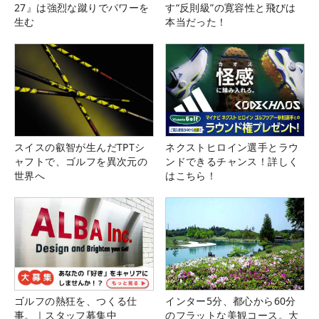
27』は強烈な蹴りでパワーを
す“反則級”の寛容性と飛びは
生む
本当だった！
スイスの叡智が生んだTPTシ
ネクストヒロイン選手とラウ
ャフトで、ゴルフを異次元の
ンドできるチャンス！詳しく
世界へ
はこちら！
ゴルフの熱狂を、つくる仕
インター5分、都心から60分
事。｜スタッフ募集中
のフラットな美観コース。大