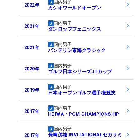
国内男子
2022
年
カシオワールドオープン
国内男子
2021
年
ダンロップフェニックス
国内男子
2021
年
バンテリン東海クラシック
国内男子
2020
年
ゴルフ日本シリーズJTカップ
国内男子
2019
年
日本オープンゴルフ選手権競技
国内男子
2017
年
HEIWA・PGM CHAMPIONSHIP
国内男子
長嶋茂雄 INVITATIONALセガサミ
2017
年