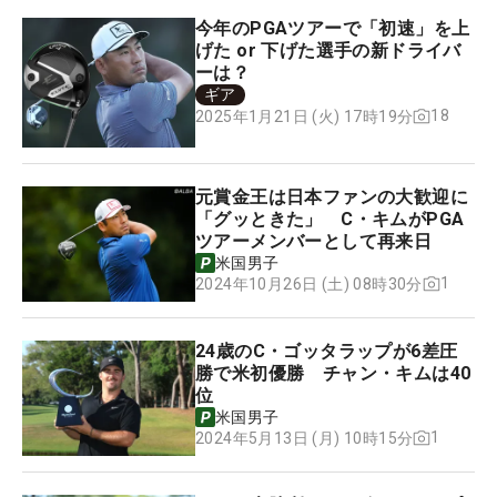
今年のPGAツアーで「初速」を上
げた or 下げた選手の新ドライバ
ーは？
ギア
18
2025年1月21日 (火) 17時19分
元賞金王は日本ファンの大歓迎に
「グッときた」 C・キムがPGA
ツアーメンバーとして再来日
米国男子
1
2024年10月26日 (土) 08時30分
24歳のC・ゴッタラップが6差圧
勝で米初優勝 チャン・キムは40
位
米国男子
1
2024年5月13日 (月) 10時15分