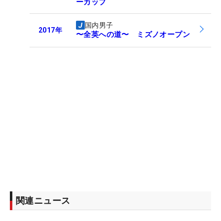
ーカップ
国内男子
2017
年
〜全英への道〜 ミズノオープン
関連ニュース