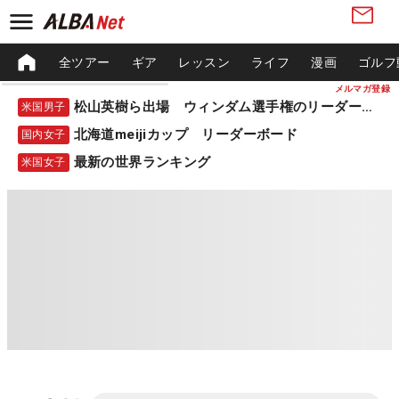
全ツアー
ギア
レッスン
ライフ
漫画
ゴルフ
メルマガ登録
松山英樹ら出場 ウィンダム選手権のリーダーボード
米国男子
北海道meijiカップ リーダーボード
国内女子
最新の世界ランキング
米国女子