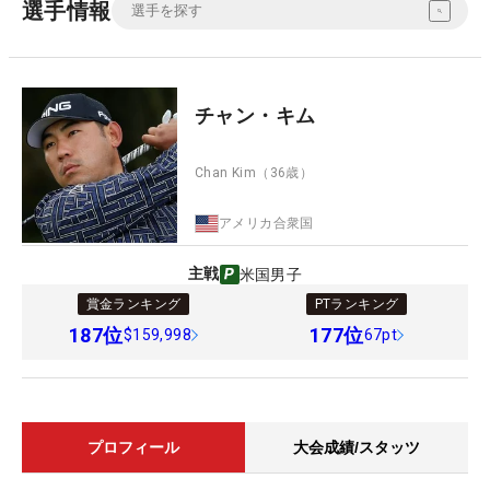
選手情報
チャン・キム
Chan Kim
（36歳）
アメリカ合衆国
主戦
米国男子
賞金ランキング
PTランキング
187
位
177
位
$159,998
67pt
プロフィール
大会成績/スタッツ