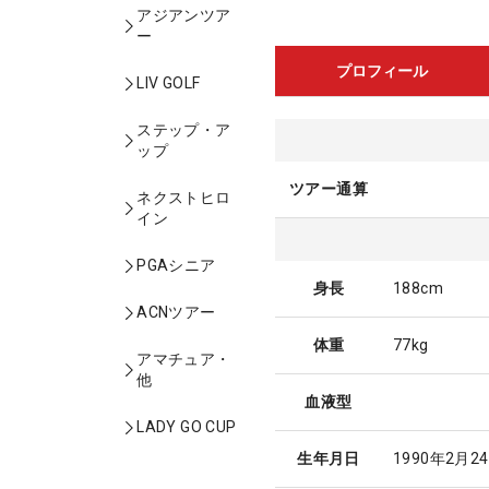
アジアンツア
ー
プロフィール
LIV GOLF
ステップ・ア
ップ
ツアー通算
ネクストヒロ
イン
PGAシニア
身長
188cm
ACNツアー
体重
77kg
アマチュア・
他
血液型
LADY GO CUP
生年月日
1990年2月2