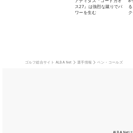
アディダス『コードカオ
8
ス27』は強烈な蹴りでパ
る
ワーを生む
ク
ゴルフ総合サイト ALBA Net
選手情報
ベン・コールズ
ALBA N