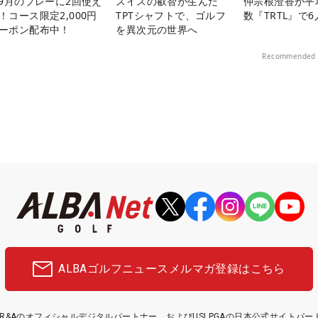
-9月のプレーに2回使え
スイスの叡智が生んだ
仲宗根澄香が平
！コース限定2,000円
TPTシャフトで、ゴルフ
数『TRTL』で
ーポン配布中！
を異次元の世界へ
Recommended 
ALBAゴルフニュース
メルマガ登録はこちら
etはR&Aのオフィシャルデジタルパートナー、およびUSLPGAの日本公式サイトパ