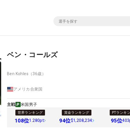
ベン・コールズ
Ben Kohles
（36歳）
アメリカ合衆国
主戦
米国男子
世界ランキング
賞金ランキング
PTランキ
108
位
94
位
95
位
1.280pt
$1,208,234
403