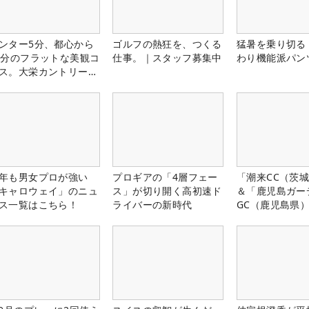
ンター5分、都心から
ゴルフの熱狂を、つくる
猛暑を乗り切る
0分のフラットな美観コ
仕事。｜スタッフ募集中
わり機能派パン
ス。大栄カントリー俱
部（千葉県）
年も男女プロが強い
プロギアの「4層フェー
「潮来CC（茨
キャロウェイ」のニュ
ス」が切り開く高初速ド
＆「鹿児島ガー
ス一覧はこちら！
ライバーの新時代
GC（鹿児島県
料プレー券が当