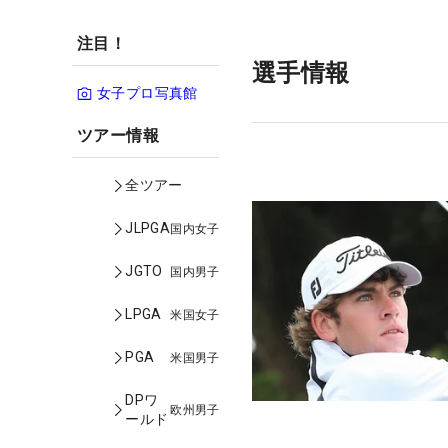
注目！
選手情報
女子プロ写真館
ツアー情報
全ツアー
JLPGA
国内女子
JGTO
国内男子
LPGA
米国女子
PGA
米国男子
DPワ
欧州男子
ールド