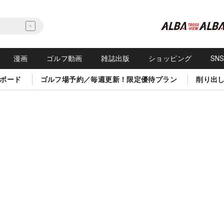
漫画
ゴルフ動画
雑誌出版
ショッピング
SN
ボード
ゴルフ場予約／毎週更新！限定優待プラン
削り出