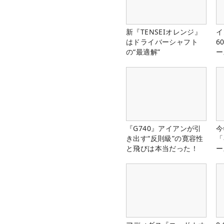
新『TENSEIオレンジ』
イ
はドライバーシャフト
6
の“最適解”
ー
楽
『G740』アイアンが引
今
き出す“反則級”の寛容性
「
と飛びは本当だった！
ー