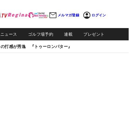
メルマガ登録
ログイン
Sニュース
ゴルフ場予約
連載
プレゼント
しの打感が秀逸 『トゥーロンパター』