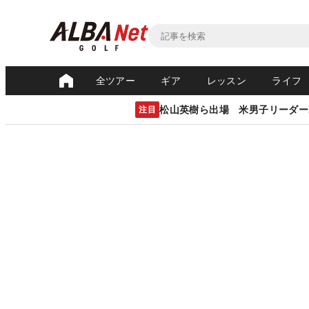
全ツアー
ギア
レッスン
ライフ
松山英樹ら出場 米男子リーダー
注目