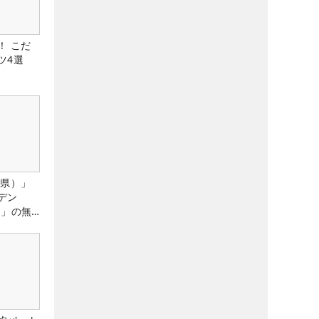
！ こだ
ツ4選
城県）」
デン
）」の無
たる！！