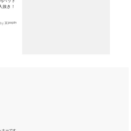
均パット
6人抜き！
by
ートナーです。