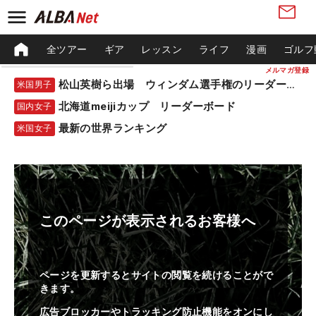
全ツアー
ギア
レッスン
ライフ
漫画
ゴルフ
メルマガ登録
松山英樹ら出場 ウィンダム選手権のリーダーボード
米国男子
北海道meijiカップ リーダーボード
国内女子
最新の世界ランキング
米国女子
このページが表示されるお客様へ
ページを更新するとサイトの閲覧を続けることがで
きます。
広告ブロッカーやトラッキング防止機能をオンにし