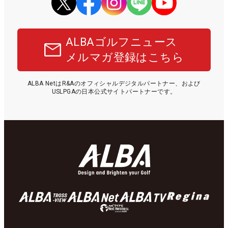
ALBAゴルフニュース
メルマガ登録はこちら
ALBA NetはR&Aのオフィシャルデジタルパートナー、および
USLPGAの日本公式サイトパートナーです。