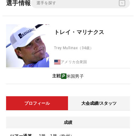
選手情報
トレイ・マリナクス
Trey Mullinax
（34歳）
アメリカ合衆国
主戦
米国男子
プロフィール
大会成績/スタッツ
成績