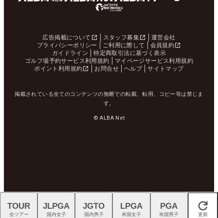
広告掲載について
スタッフ募集
運営会社
プライバシーポリシー
ご利用に際して
会員規約
ガイドライン
特定商取引法に基づく表示
ゴルフ場予約サービス利用規約
マイページサービス利用規約
ポイント利用規約
お問合せ
ヘルプ
サイトマップ
掲載されている全てのコンテンツの無断での転載、転用、コピー等は禁じま
す。
© ALBA Net
TOUR
JLPGA
JGTO
LPGA
PGA
閉じる
全ツアー
国内女子
国内男子
米国女子
米国男子
更新