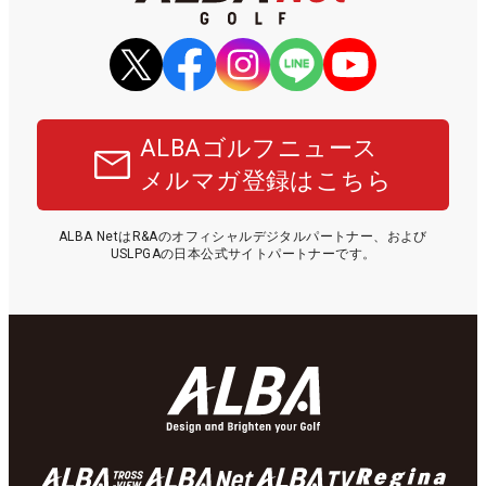
ALBAゴルフニュース
メルマガ登録はこちら
ALBA NetはR&Aのオフィシャルデジタルパートナー、および
USLPGAの日本公式サイトパートナーです。