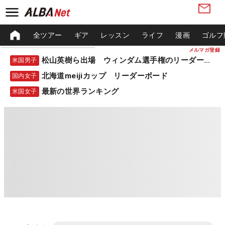
全ツアー
ギア
レッスン
ライフ
漫画
ゴルフ
メルマガ登録
松山英樹ら出場 ウィンダム選手権のリーダーボード
米国男子
北海道meijiカップ リーダーボード
国内女子
最新の世界ランキング
米国女子