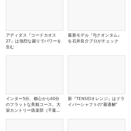
アディダス『コードカオス
最新モデル『FJクオンタム』
27』は強烈な蹴りでパワーを
を石井良介プロがチェック
生む
インター5分、都心から60分
新『TENSEIオレンジ』はドラ
のフラットな美観コース。大
イバーシャフトの“最適解”
栄カントリー俱楽部（千葉
県）