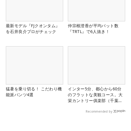
最新モデル『FJクオンタム』
仲宗根澄香が平均パット数
を石井良介プロがチェック
『TRTL』で6人抜き！
猛暑を乗り切る！ こだわり機
インター5分、都心から60分
能派パンツ4選
のフラットな美観コース。大
栄カントリー俱楽部（千葉
県）
Recommended by