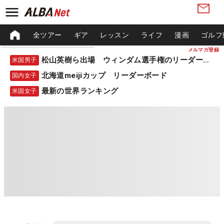
全ツアー
ギア
レッスン
ライフ
漫画
ゴルフ
メルマガ登録
松山英樹ら出場 ウィンダム選手権のリーダーボード
米国男子
北海道meijiカップ リーダーボード
国内女子
最新の世界ランキング
米国女子