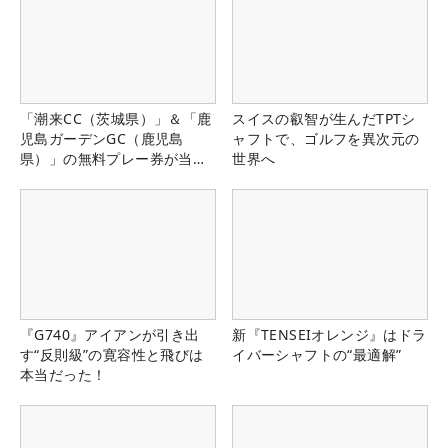
「潮来CC（茨城県）」＆「鹿
スイスの叡智が生んだTPTシ
児島ガーデンGC（鹿児島
ャフトで、ゴルフを異次元の
県）」の無料プレー券が当た
世界へ
る！！
『G740』アイアンが引き出
新『TENSEIオレンジ』はドラ
す“反則級”の寛容性と飛びは
イバーシャフトの“最適解”
本当だった！