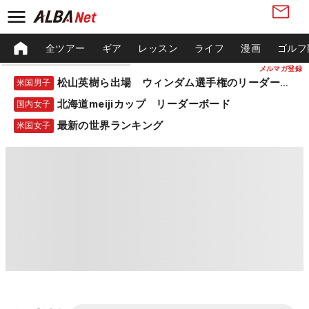
全ツアー
ギア
レッスン
ライフ
漫画
ゴルフ
メルマガ登録
松山英樹ら出場 ウィンダム選手権のリーダーボード
米国男子
北海道meijiカップ リーダーボード
国内女子
最新の世界ランキング
米国女子