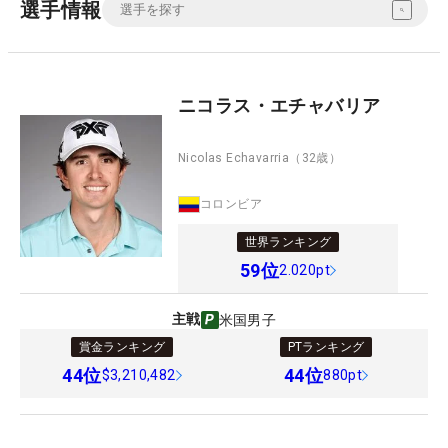
選手情報
ニコラス・エチャバリア
Nicolas Echavarria
（32歳）
コロンビア
世界ランキング
59
位
2.020pt
主戦
米国男子
賞金ランキング
PTランキング
44
位
44
位
$3,210,482
880pt