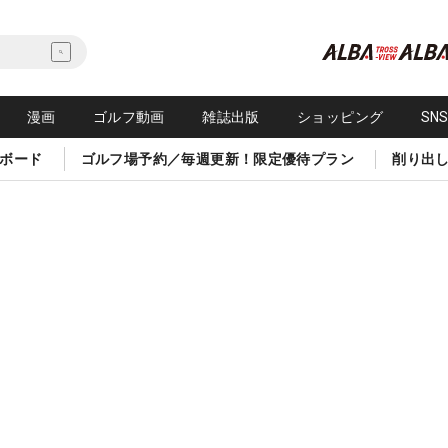
漫画
ゴルフ動画
雑誌出版
ショッピング
SN
ボード
ゴルフ場予約／毎週更新！限定優待プラン
削り出