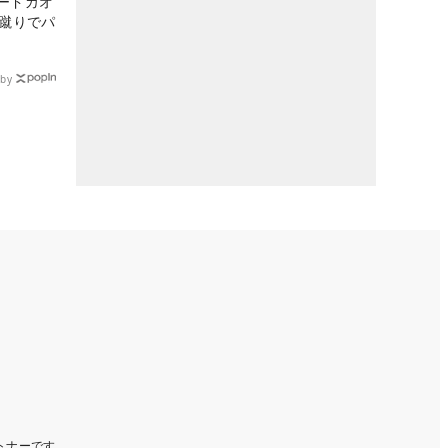
ードカオ
な蹴りでパ
by
ートナーです。