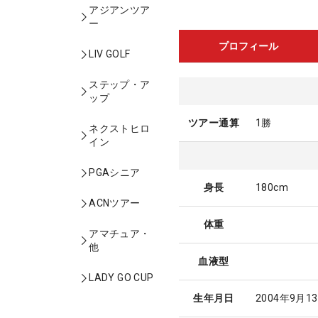
アジアンツア
ー
プロフィール
LIV GOLF
ステップ・ア
ップ
ツアー通算
1勝
ネクストヒロ
イン
PGAシニア
身長
180cm
ACNツアー
体重
アマチュア・
他
血液型
LADY GO CUP
生年月日
2004年9月1