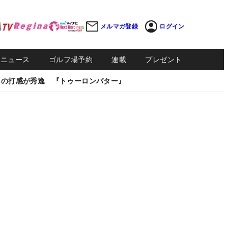
メルマガ登録
ログイン
Sニュース
ゴルフ場予約
連載
プレゼント
しの打感が秀逸 『トゥーロンパター』