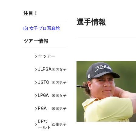
注目！
選手情報
女子プロ写真館
ツアー情報
全ツアー
JLPGA
国内女子
JGTO
国内男子
LPGA
米国女子
PGA
米国男子
DPワ
欧州男子
ールド