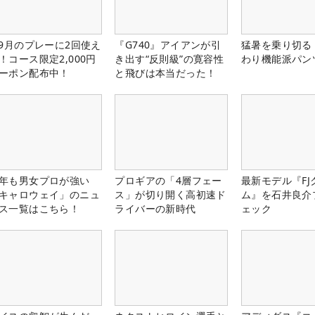
-9月のプレーに2回使え
『G740』アイアンが引
猛暑を乗り切る
！コース限定2,000円
き出す“反則級”の寛容性
わり機能派パン
ーポン配布中！
と飛びは本当だった！
年も男女プロが強い
プロギアの「4層フェー
最新モデル『FJ
キャロウェイ」のニュ
ス」が切り開く高初速ド
ム』を石井良介
ス一覧はこちら！
ライバーの新時代
ェック