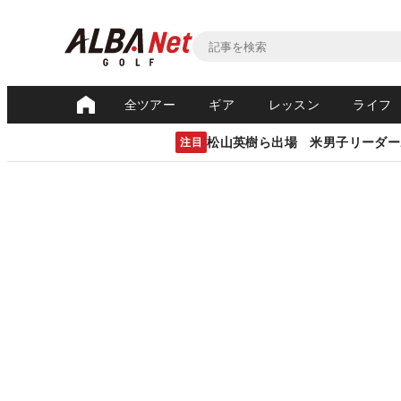
全ツアー
ギア
レッスン
ライフ
松山英樹ら出場 米男子リーダー
注目