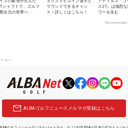
イスの叡智が生んだ
ネクストヒロイン選手と
アディダス『コ
PTシャフトで、ゴルフ
ラウンドできるチャン
ス27』は強烈
異次元の世界へ
ス！詳しくはこちら！
ワーを生む
Recommended 
ギーター
ALBAゴルフニュース
メルマガ登録はこちら
etはR&Aのオフィシャルデジタルパートナー、およびUSLPGAの日本公式サイトパ