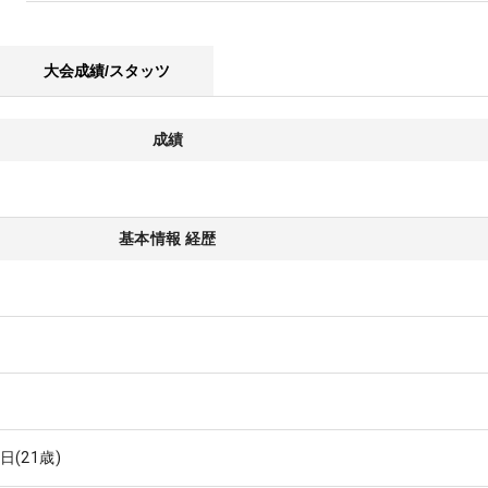
大会成績/スタッツ
成績
基本情報 経歴
3日
(21歳)