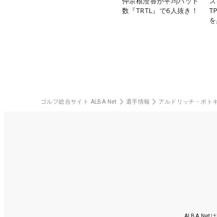
仲宗根澄香が平均パット
ス
数『TRTL』で6人抜き！
T
を
ゴルフ総合サイト ALBA Net
選手情報
アルドリッチ・ポト
ALBA N