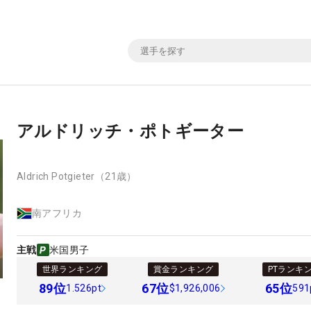
アルドリッチ・ポトギーター
Aldrich Potgieter
（21歳）
南アフリカ
主戦
米国男子
世界ランキング
賞金ランキング
PTランキ
89
位
67
位
65
位
1.526pt
$1,926,006
591