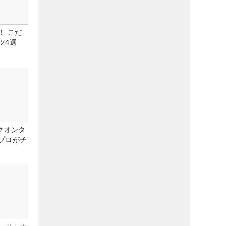
！ こだ
ツ4選
クオンタ
プロがチ