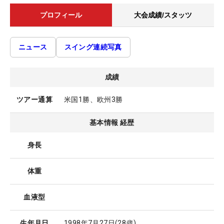
プロフィール
大会成績/スタッツ
ニュース
スイング連続写真
成績
ツアー通算
米国1勝、欧州3勝
基本情報 経歴
身長
体重
血液型
生年月日
1998年7月27日
(28歳)