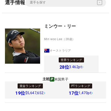
選手情報
ミンウー・リー
Min woo Lee
（28歳）
オーストラリア
世界ランキング
28
位
3.462pt
主戦
米国男子
賞金ランキング
PTランキング
19
位
17
位
$5,647,652
1,470pt