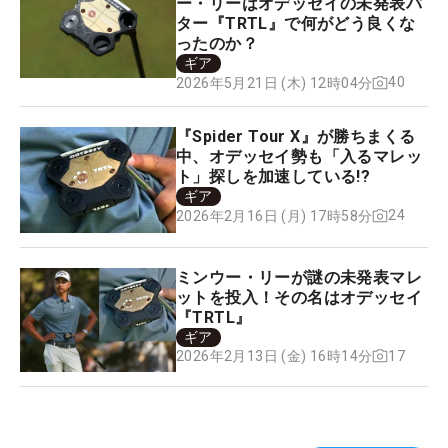
ー・リーはオデッセイの未発表パ
ター『TRTL』で何がどう良くな
ったのか？
ギア
40
2026年5月21日 (木) 12時04分
『Spider Tour X』が勝ちまくる
中、オデッセイ勢も「入るマレッ
ト」探しを加速している!?
ギア
24
2026年2月16日 (月) 17時58分
ミンウー・リーが謎の未発表マレ
ットを投入！その名はオデッセイ
『TRTL』
ギア
17
2026年2月13日 (金) 16時14分