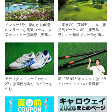
インター5分、都心から60分
「潮来CC（茨城県）」＆「鹿
のフラットな美観コース。大
児島ガーデンGC（鹿児島
栄カントリー俱楽部（千葉
県）」の無料プレー券が当た
県）
る！！
アディダス『コードカオス
新『TENSEIオレンジ』はドラ
27』は強烈な蹴りでパワーを
イバーシャフトの“最適解”
生む