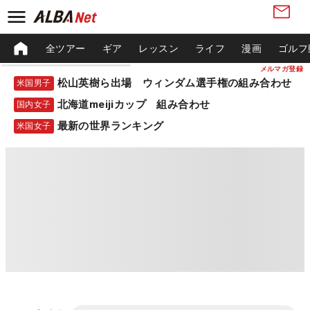
全ツアー
ギア
レッスン
ライフ
漫画
ゴルフ
メルマガ登録
松山英樹ら出場 ウィンダム選手権の組み合わせ
米国男子
北海道meijiカップ 組み合わせ
国内女子
最新の世界ランキング
米国女子