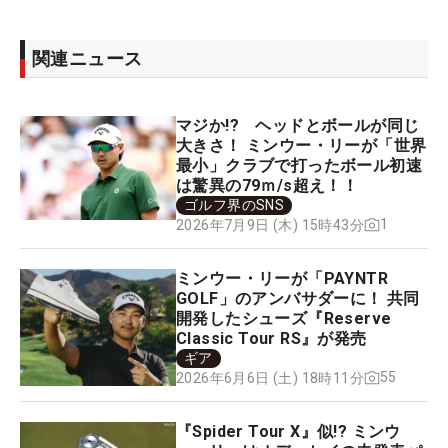
関連ニュース
マジか!? ヘッドとボールが同じ
大きさ！ ミンウー・リーが「世界
最小」クラブで打ったボール初速
は驚異の79ｍ/s超え！！
ゴルフ界のSNS
1
2026年7月9日 (木) 15時43分
ミンウー・リーが「PAYNTR
GOLF」のアンバサダーに！ 共同
開発したシューズ『Reserve
Classic Tour RS』が発売
ギア
55
2026年6月6日 (土) 18時11分
『Spider Tour X』似!? ミンウ