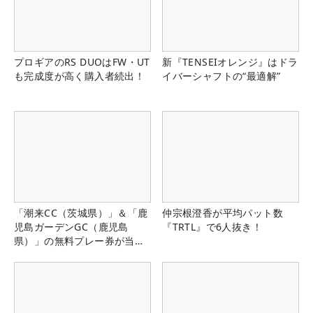
プロギアのRS DUOはFW・UT
新『TENSEIオレンジ』はドラ
も完成度が高く購入者続出！
イバーシャフトの“最適解”
「潮来CC（茨城県）」＆「鹿
仲宗根澄香が平均パット数
児島ガーデンGC（鹿児島
『TRTL』で6人抜き！
県）」の無料プレー券が当た
る！！