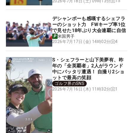
15
2026年7月18日 (土) 09時13分
デシャンボーも感嘆するシェフラ
ーのショット力 FWキープ率1位
で見せた18年ぶり大会連覇に自信
米国男子
4
2026年7月17日 (金) 14時02分
S・シェフラーと山下美夢有、昨
年の「全英覇者」2人がラウンド
中にバッタリ遭遇！ 自撮り2ショ
ットで最高の笑顔
ゴルフ界のSNS
1
2026年7月16日 (木) 11時32分