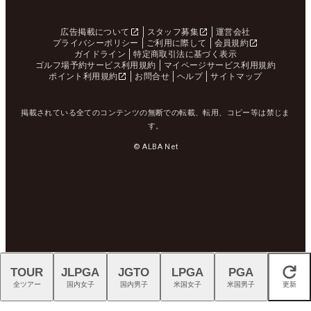
広告掲載について
スタッフ募集
運営会社
プライバシーポリシー
ご利用に際して
会員規約
ガイドライン
特定商取引法に基づく表示
ゴルフ場予約サービス利用規約
マイページサービス利用規約
ポイント利用規約
お問合せ
ヘルプ
サイトマップ
掲載されている全てのコンテンツの無断での転載、転用、コピー等は禁じま
す。
© ALBA Net
TOUR
JLPGA
JGTO
LPGA
PGA
閉じる
全ツアー
国内女子
国内男子
米国女子
米国男子
更新