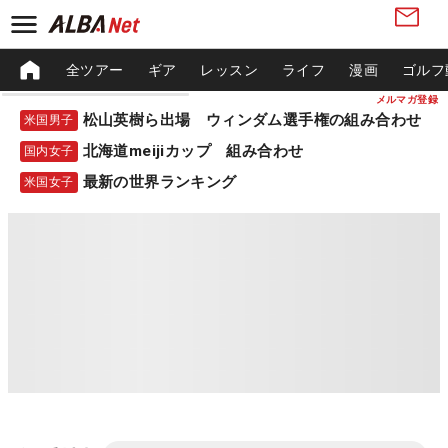
全ツアー
ギア
レッスン
ライフ
漫画
ゴルフ
メルマガ登録
松山英樹ら出場 ウィンダム選手権の組み合わせ
米国男子
北海道meijiカップ 組み合わせ
国内女子
最新の世界ランキング
米国女子