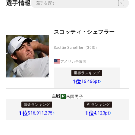
選手情報
スコッティ・シェフラー
Scottie Scheffler
（30歳）
アメリカ合衆国
世界ランキング
1
位
16.466pt
主戦
米国男子
賞金ランキング
PTランキング
1
位
1
位
$16,911,275
4,123pt