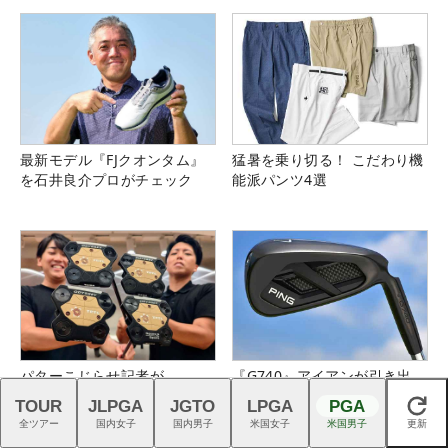
最新モデル『FJクオンタム』
猛暑を乗り切る！ こだわり機
を石井良介プロがチェック
能派パンツ4選
パターこじらせ記者が
『G740』アイアンが引き出
「TRTL」で大改善
す“反則級”の寛容性と飛びは
TOUR
JLPGA
JGTO
LPGA
PGA
閉じる
本当だった！
全ツアー
国内女子
国内男子
米国女子
米国男子
更新