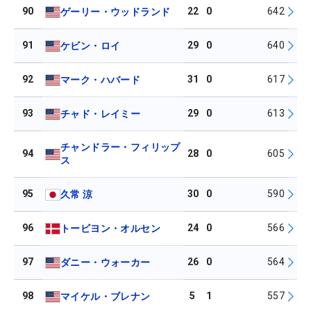
90
22
0
642
ゲーリー・ウッドランド
91
29
0
640
ケビン・ロイ
92
31
0
617
マーク・ハバード
93
29
0
613
チャド・レイミー
チャンドラー・フィリップ
94
28
0
605
ス
95
30
0
590
久常 涼
96
24
0
566
トービヨン・オルセン
97
26
0
564
ダニー・ウォーカー
98
5
1
557
マイケル・ブレナン