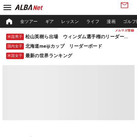
全ツアー
ギア
レッスン
ライフ
漫画
ゴルフ
メルマガ登録
松山英樹ら出場 ウィンダム選手権のリーダーボード
米国男子
北海道meijiカップ リーダーボード
国内女子
最新の世界ランキング
米国女子