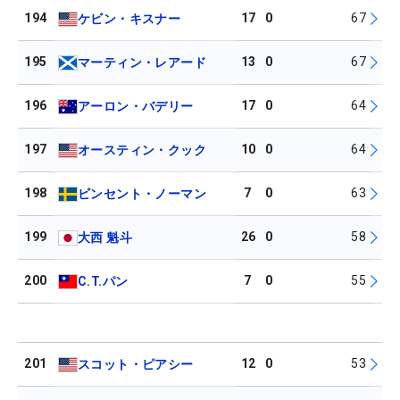
194
17
0
67
ケビン・キスナー
195
13
0
67
マーティン・レアード
196
17
0
64
アーロン・バデリー
197
10
0
64
オースティン・クック
198
7
0
63
ビンセント・ノーマン
199
26
0
58
大西 魁斗
200
7
0
55
C.T.パン
201
12
0
53
スコット・ピアシー