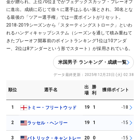
金が贈られ、上位70位までがフェデックスカップ・プレーオフ
に進出。成績に応じて徐々に選手はふるい落とされ、30名とな
る最後の「ツアー選手権」では一度ポイントがリセット。
2018-2019シーズンから「スターティングストローク」といわ
れるハンディキャップシステム（シーズンを通して積み重ねて
きたプレーオフ開幕前のポイントランキング1位は10アンダ
ー、2位は8アンダーという形でスタート）が採用されている。
米国男子 ランキング・成績一覧
データ最終更新：
2025年12月23日 (火) 02:38
出
勝
順位
選手名
獲得ポイント
場
利
1
19
1
-18
トミー・フリートウッド
2
19
1
-15
ラッセル・ヘンリー
3
20
0
-15
パトリック・キャントレー