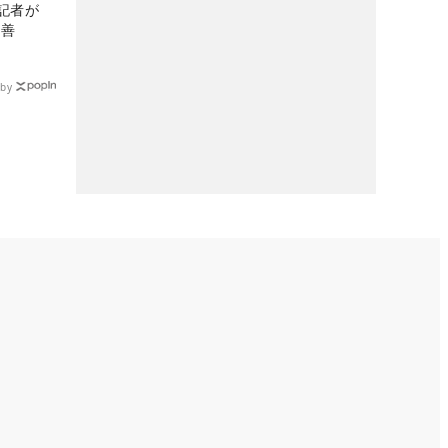
記者が
改善
by