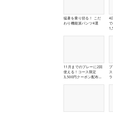
猛暑を乗り切る！ こだ
4
わり機能派パンツ4選
で
1
中
11月までのプレーに2回
プ
使える！コース限定
ス
3,500円クーポン配布
ラ
中！