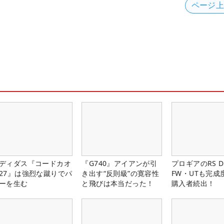
ページ
ディダス『コードカオ
『G740』アイアンが引
プロギアのRS 
27』は強烈な蹴りでパ
き出す“反則級”の寛容性
FW・UTも完成
ーを生む
と飛びは本当だった！
購入者続出！