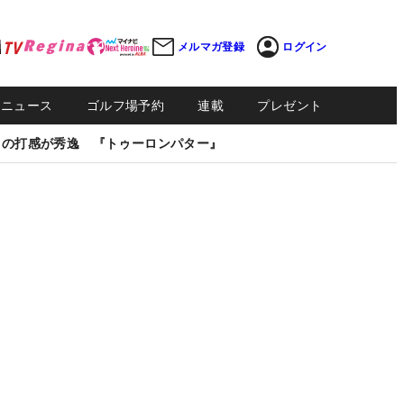
メルマガ登録
ログイン
Sニュース
ゴルフ場予約
連載
プレゼント
しの打感が秀逸 『トゥーロンパター』