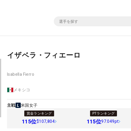
イザベラ・フィエーロ
Isabella Fierro
メキシコ
主戦
米国女子
賞金ランキング
PTランキング
115
位
115
位
$107,804
97.049pt