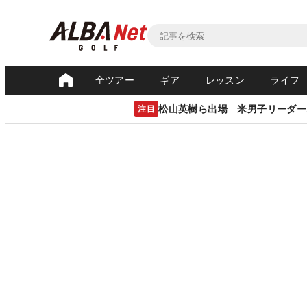
全ツアー
ギア
レッスン
ライフ
松山英樹ら出場 米男子リーダー
注目