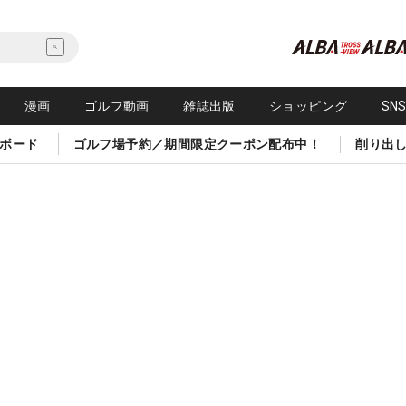
漫画
ゴルフ動画
雑誌出版
ショッピング
SN
ボード
ゴルフ場予約／期間限定クーポン配布中！
削り出