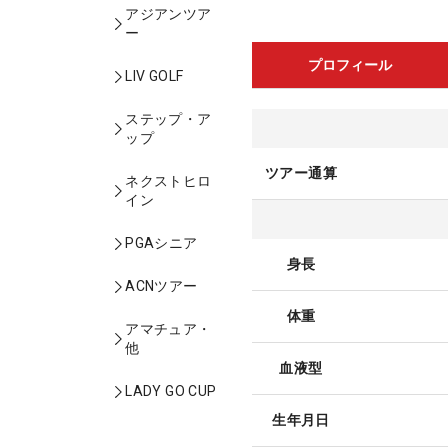
アジアンツア
ー
プロフィール
LIV GOLF
ステップ・ア
ップ
ツアー通算
ネクストヒロ
イン
PGAシニア
身長
ACNツアー
体重
アマチュア・
他
血液型
LADY GO CUP
生年月日