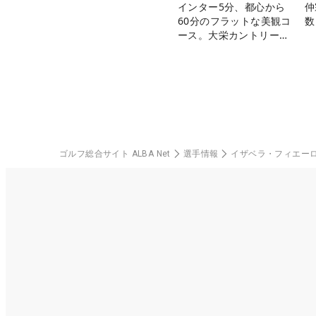
インター5分、都心から
仲
60分のフラットな美観コ
数
ース。大栄カントリー俱
楽部（千葉県）
ゴルフ総合サイト ALBA Net
選手情報
イザベラ・フィエー