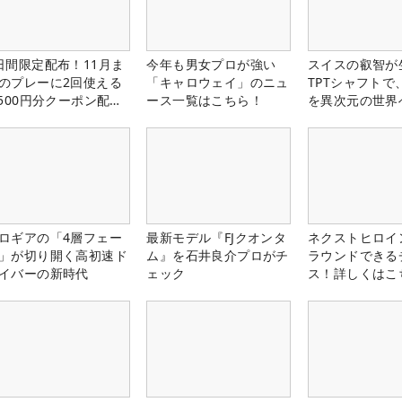
日間限定配布！11月ま
今年も男女プロが強い
スイスの叡智が
のプレーに2回使える
「キャロウェイ」のニュ
TPTシャフトで
,500円分クーポン配布
ース一覧はこちら！
を異次元の世界
！
ロギアの「4層フェー
最新モデル『FJクオンタ
ネクストヒロイ
」が切り開く高初速ド
ム』を石井良介プロがチ
ラウンドできる
イバーの新時代
ェック
ス！詳しくはこ