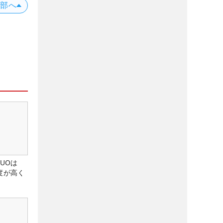
上部へ
DUOは
度が高く