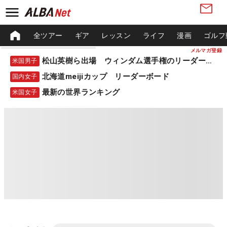
全ツアー
ギア
レッスン
ライフ
漫画
ゴルフ
メルマガ登録
松山英樹ら出場 ウィンダム選手権のリーダーボード
米国男子
北海道meijiカップ リーダーボード
国内女子
最新の世界ランキング
米国女子