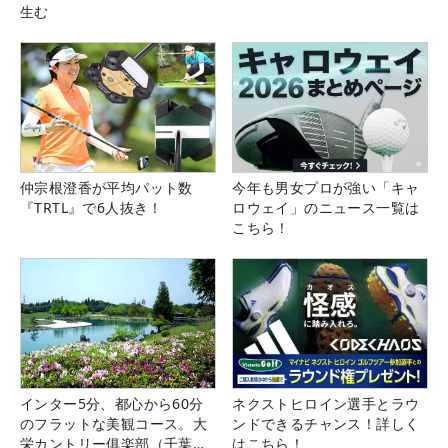
生む
仲宗根澄香が平均パット数
今年も男女プロが強い「キャ
『TRTL』で6人抜き！
ロウェイ」のニュース一覧は
こちら！
インター5分、都心から60分
ネクストヒロイン選手とラウ
のフラットな美観コース。大
ンドできるチャンス！詳しく
栄カントリー俱楽部（千葉
はこちら！