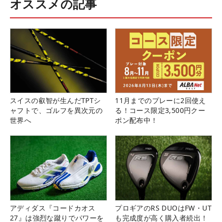
オススメの記事
スイスの叡智が生んだTPTシ
11月までのプレーに2回使え
ャフトで、ゴルフを異次元の
る！コース限定3,500円クー
世界へ
ポン配布中！
アディダス『コードカオス
プロギアのRS DUOはFW・UT
27』は強烈な蹴りでパワーを
も完成度が高く購入者続出！