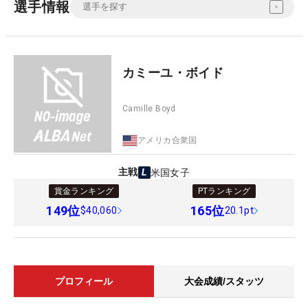
選手情報
カミーユ・ボイド
Camille Boyd
アメリカ合衆国
主戦
米国女子
賞金ランキング
PTランキング
149
位
165
位
$40,060
20.1pt
プロフィール
大会成績/スタッツ