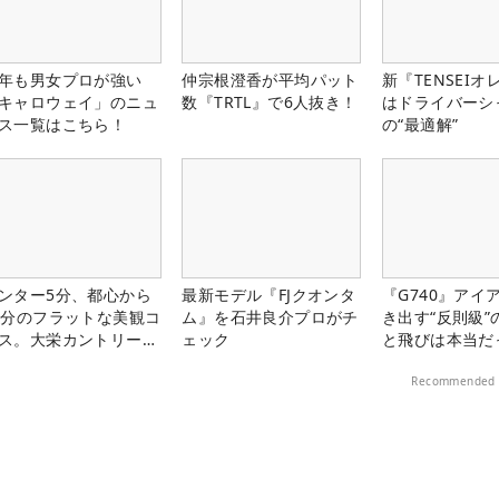
年も男女プロが強い
仲宗根澄香が平均パット
新『TENSEIオ
キャロウェイ」のニュ
数『TRTL』で6人抜き！
はドライバーシ
ス一覧はこちら！
の“最適解”
ンター5分、都心から
最新モデル『FJクオンタ
『G740』アイ
0分のフラットな美観コ
ム』を石井良介プロがチ
き出す“反則級”
ス。大栄カントリー俱
ェック
と飛びは本当だ
部（千葉県）
Recommended 