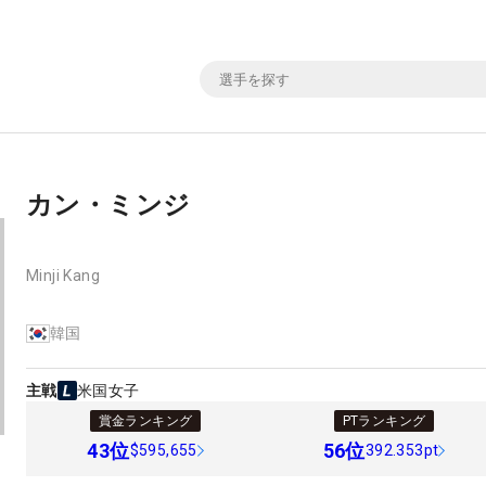
カン・ミンジ
Minji Kang
韓国
主戦
米国女子
賞金ランキング
PTランキング
43
位
56
位
$595,655
392.353pt