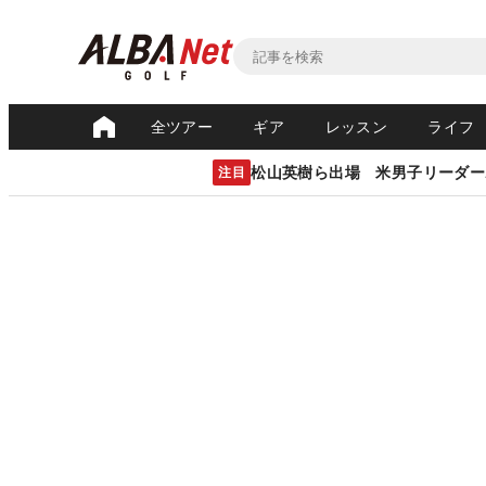
全ツアー
ギア
レッスン
ライフ
松山英樹ら出場 米男子リーダー
注目