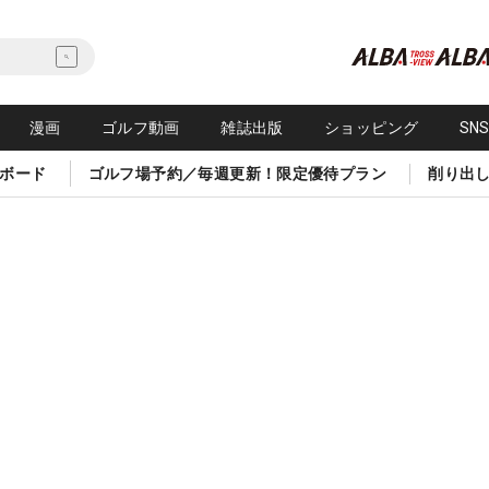
漫画
ゴルフ動画
雑誌出版
ショッピング
SN
ボード
ゴルフ場予約／毎週更新！限定優待プラン
削り出