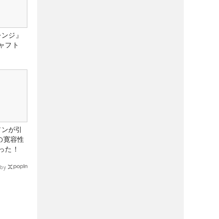
レンジ』
ャフト
アンが引
の寛容性
った！
by