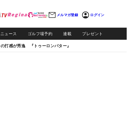
メルマガ登録
ログイン
Sニュース
ゴルフ場予約
連載
プレゼント
しの打感が秀逸 『トゥーロンパター』