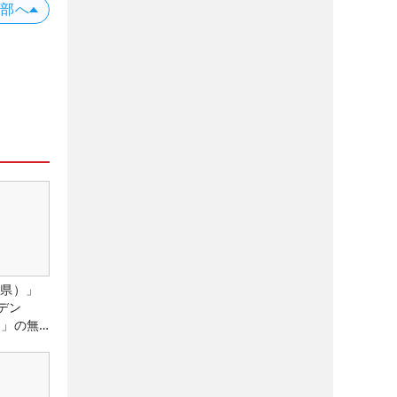
上部へ
城県）」
デン
）」の無
たる！！