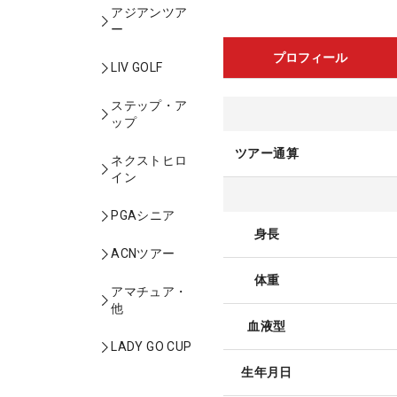
アジアンツア
ー
プロフィール
LIV GOLF
ステップ・ア
ップ
ツアー通算
ネクストヒロ
イン
PGAシニア
身長
ACNツアー
体重
アマチュア・
他
血液型
LADY GO CUP
生年月日