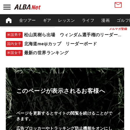
全ツアー
ギア
レッスン
ライフ
漫画
ゴルフ
メルマガ登録
松山英樹ら出場 ウィンダム選手権のリーダーボード
米国男子
北海道meijiカップ リーダーボード
国内女子
最新の世界ランキング
米国女子
このページが表示されるお客様へ
ページを更新するとサイトの閲覧を続けることがで
きます。
広告ブロッカーやトラッキング防止機能をオンにし