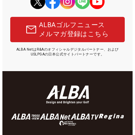
ALBAゴルフニュース
メルマガ登録はこちら
ALBA NetはR&Aのオフィシャルデジタルパートナー、および
USLPGAの日本公式サイトパートナーです。