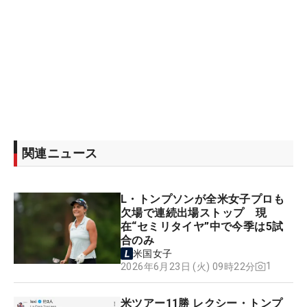
関連ニュース
L・トンプソンが全米女子プロも
欠場で連続出場ストップ 現
在“セミリタイヤ”中で今季は5試
合のみ
米国女子
1
2026年6月23日 (火) 09時22分
米ツアー11勝 レクシー・トンプ