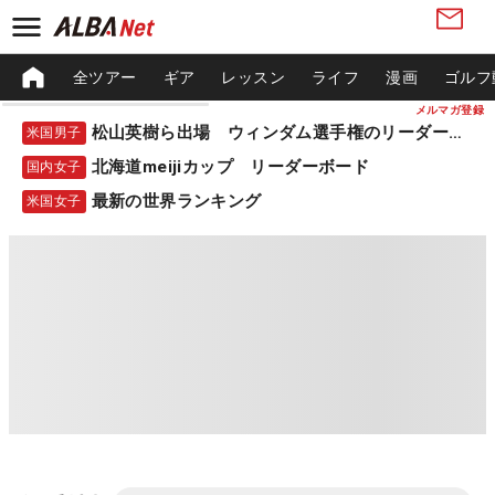
全ツアー
ギア
レッスン
ライフ
漫画
ゴルフ
メルマガ登録
松山英樹ら出場 ウィンダム選手権のリーダーボード
米国男子
北海道meijiカップ リーダーボード
国内女子
最新の世界ランキング
米国女子