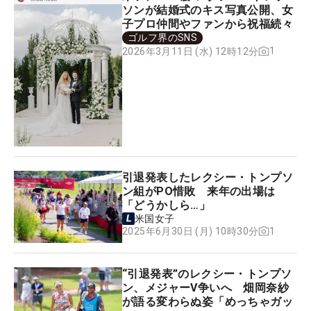
ソンが結婚式のキス写真公開、女
子プロ仲間やファンから祝福続々
ゴルフ界のSNS
1
2026年3月11日 (水) 12時12分
引退発表したレクシー・トンプソ
ン組がPO惜敗 来年の出場は
「どうかしら…」
米国女子
1
2025年6月30日 (月) 10時30分
“引退発表”のレクシー・トンプソ
ン、メジャーV争いへ 畑岡奈紗
が語る変わらぬ姿「めっちゃガッ