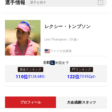
選手情報
レクシー・トンプソン
Lexi Thompson
（31歳）
アメリカ合衆国
主戦
米国女子
賞金ランキング
PTランキング
110
位
122
位
$124,680
73.952pt
プロフィール
大会成績/スタッツ