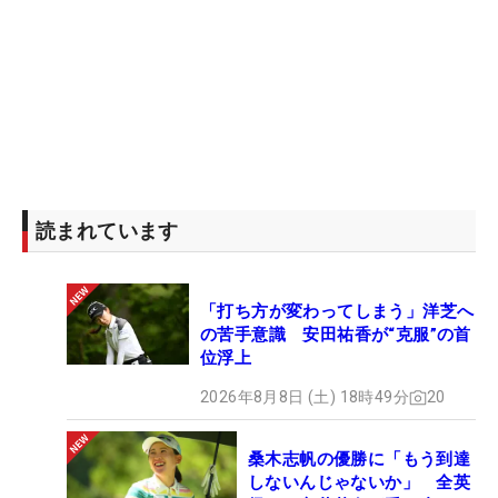
方が移動距離とか試合数も少ないだろうし、（米ツ
アーは）大変だと思う。でも絶対に慣れてくるし、
英莉花ちゃんは『楽しい！』と言っていたので、大
丈夫です」
両手でマルを作りながらニコリ。互いに刺激を与え
合いながら切磋琢磨する関係は、今年28歳になろう
とも、世界最高峰の舞台でも、変わることはない。
読まれています
（文・笠井あかり）
「打ち方が変わってしまう」洋芝へ
の苦手意識 安田祐香が“克服”の首
位浮上
2026年8月8日 (土) 18時49分
20
桑木志帆の優勝に「もう到達
しないんじゃないか」 全英