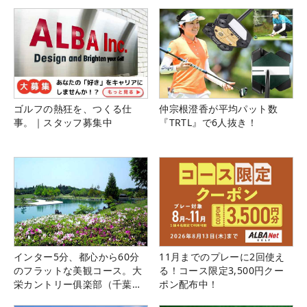
ゴルフの熱狂を、つくる仕
仲宗根澄香が平均パット数
事。｜スタッフ募集中
『TRTL』で6人抜き！
インター5分、都心から60分
11月までのプレーに2回使え
のフラットな美観コース。大
る！コース限定3,500円クー
栄カントリー俱楽部（千葉
ポン配布中！
県）