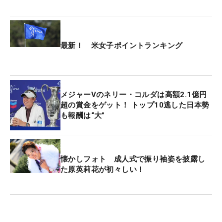
一、予選落ちを喫した。「みんな憧れる試合で、私
もそう。上位で争った方が気持ち的に面白いじゃな
いですか。調整していきたい」と意気込んだ。
最新！ 米女子ポイントランキング
5年ぶりのメジャー出場だった原は序盤からチャン
スを作り、左ラフからピン2メートルに絡めた4番で
バーディを先行させた。だが、これが唯一のバーデ
メジャーVのネリー・コルダは高額2.1億円
ィに。ガードバンカーに入れた7番パー3のボギーを
超の賞金をゲット！ トップ10逃した日本勢
きっかけに流れが止まった。1バーディ・3ボギーの
も報酬は“大”
「74」と落とし、トータルイーブンパー・38位と順
位を下げて終えた。
懐かしフォト 成人式で振り袖姿を披露し
「評価できるようなゴルフじゃなかった。ボギーを
た原英莉花が初々しい！
1個打つと、苦しい展開になることは分かってい
た。どんどん自分を信じられないマインドになっ
た。ひたすら悔しい。予選通過をあくまでも通過点
にして、もっと上を目指したいところで、技術が追