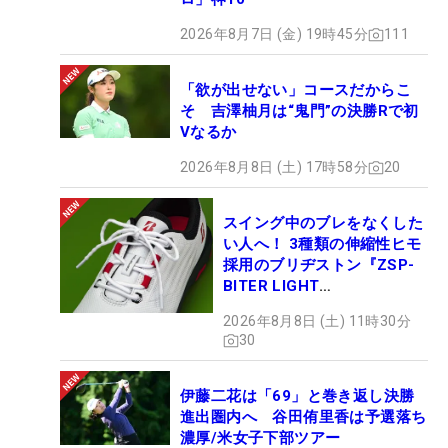
2026年8月7日 (金) 19時45分
111
「欲が出せない」コースだからこ
そ 吉澤柚月は“鬼門”の決勝Rで初
Vなるか
2026年8月8日 (土) 17時58分
20
スイング中のブレをなくした
い人へ！ 3種類の伸縮性ヒモ
採用のブリヂストン『ZSP-
BITER LIGHT
MAGICLACE』、8月8日デビ
2026年8月8日 (土) 11時30分
ュー
30
伊藤二花は「69」と巻き返し決勝
進出圏内へ 谷田侑里香は予選落ち
濃厚/米女子下部ツアー