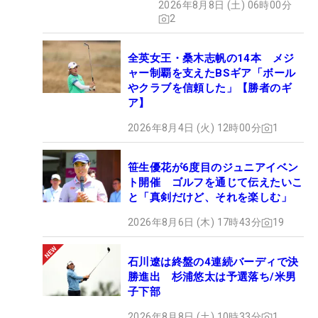
2026年8月8日 (土) 06時00分
2
全英女王・桑木志帆の14本 メジ
ャー制覇を支えたBSギア「ボール
やクラブを信頼した」【勝者のギ
ア】
2026年8月4日 (火) 12時00分
1
笹生優花が6度目のジュニアイベン
ト開催 ゴルフを通じて伝えたいこ
と「真剣だけど、それを楽しむ」
2026年8月6日 (木) 17時43分
19
石川遼は終盤の4連続バーディで決
勝進出 杉浦悠太は予選落ち/米男
子下部
2026年8月8日 (土) 10時33分
1