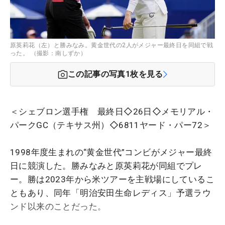
原英莉花（左）と勝みなみ。黄金世代の2人がメジャー最終日を同組で戦
った。 （撮影：南しずか）
この記事の写真
1
枚を見る
＜シェブロン選手権 最終日◇26日◇メモリアル・
パークGC（テキサス州）◇6811ヤード・パー72＞
1998年度生まれの“黄金世代”コンビがメジャー最終
日に競演した。勝みなみと原英莉花が同組でプレ
ー。勝は2023年から米ツアーを主戦場にしているこ
ともあり、同年「明治安田生命レディス」予選ラウ
ンド以来のことだった。