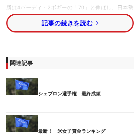
勝は4バーディ・2ボギーの「70」と伸ばし、日本勢
最上位のトータル2アンダー・12位タイでフィニッ
記事の続きを読む
シュ。「もったいないボギーがあったり、やりたか
ったことがあまりできていなかった」。自己評価は
50点にとどめた。
米3年目だった昨季にはキャリアハイを記録。優勝
関連記事
争いの回数は増え、今季もすでにトップ10入り2
回。技術の底上げを印象付ける。「メジャーは特
別。もっと上に行きたかったけれどしょうがない。
悪いなかでもスコアをまとめられていると思えた
シェブロン選手権 最終成績
ら、今後にプラスに働いてくれる」とうなずいた。
次のメジャーは「全米女子オープン」（6月4日開
幕、カリフォルニア州リビエラCC）。昨年は36ホ
最新！ 米女子賞金ランキング
ールの予選会を突破して出場したが、メジャーで唯