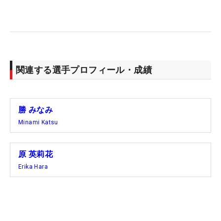
いついてこなくて調子も上がらないのがもどかし
い」。メジャーで初めて4日間を完走しても、表情
を曇らせた。
昨年は米下部エプソン・ツアーを主戦場にして優勝
関連する選手プロフィール・成績
も果たした。ポイントランキング5位で米ツアーに
昇格。今年がルーキーイヤーとなる。自身開幕戦で
トップ10に入ったが、その後はやや波のある戦いが
勝 みなみ
続いている。
Minami Katsu
このように試行錯誤する原に対して、勝は「全然、
原 英莉花
悩んでいるようには見えなかったけれど…」と笑
Erika Hara
う。そして“先輩”は、“後輩”にこんな言葉を送る。
「彼女も同じくらいプロのキャリアが（十分）あ
る。問題ないんじゃないかな。エプソン・ツアーの