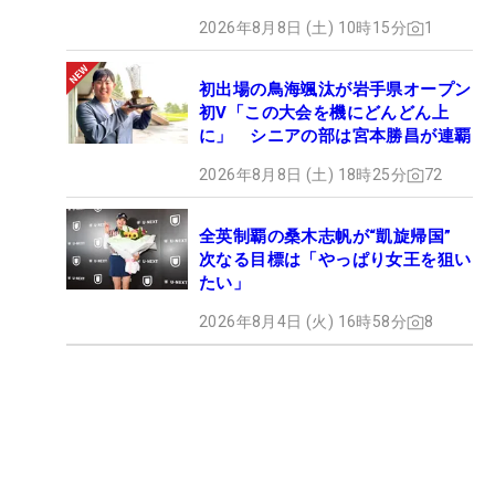
2026年8月8日 (土) 10時15分
1
初出場の鳥海颯汰が岩手県オープン
初V「この大会を機にどんどん上
に」 シニアの部は宮本勝昌が連覇
2026年8月8日 (土) 18時25分
72
全英制覇の桑木志帆が“凱旋帰国”
次なる目標は「やっぱり女王を狙い
たい」
2026年8月4日 (火) 16時58分
8