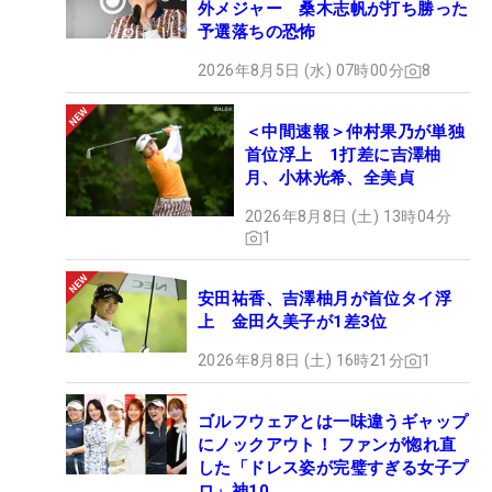
外メジャー 桑木志帆が打ち勝った
予選落ちの恐怖
2026年8月5日 (水) 07時00分
8
＜中間速報＞仲村果乃が単独
首位浮上 1打差に吉澤柚
月、小林光希、全美貞
2026年8月8日 (土) 13時04分
1
安田祐香、吉澤柚月が首位タイ浮
上 金田久美子が1差3位
2026年8月8日 (土) 16時21分
1
ゴルフウェアとは一味違うギャップ
にノックアウト！ ファンが惚れ直
した「ドレス姿が完璧すぎる女子プ
ロ」神10