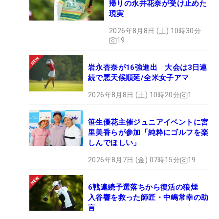
帰りの永井花奈が受け止めた
現実
2026年8月8日 (土) 10時30分
19
岩永杏奈が16強進出 大会は3日連
続で悪天候順延/全米女子アマ
2026年8月8日 (土) 10時20分
1
笹生優花主催ジュニアイベントに宮
里美香らが参加「純粋にゴルフを楽
しんでほしい」
2026年8月7日 (金) 07時15分
19
6戦連続予選落ちから復活の狼煙
入谷響を救った師匠・中嶋常幸の助
言