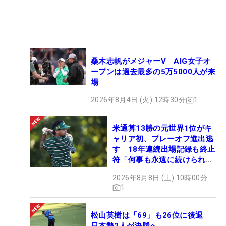
桑木志帆がメジャーV AIG女子オ
ープンは過去最多の5万5000人が来
場
2026年8月4日 (火) 12時30分
1
米通算13勝の元世界1位がキ
ャリア初、プレーオフ進出逃
す 18年連続出場記録も終止
符「何事も永遠に続けられな
い」
2026年8月8日 (土) 10時00分
1
松山英樹は「69」も26位に後退