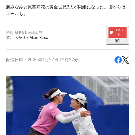
勝みなみと原英莉花の黄金世代2人が同組になった。勝からは
エールも。
コメン
所属
ALBA Net編集部
ト
笠井 あかり
/
Akari Kasai
5
件
配信日時：
2026年4月27日 12時27分