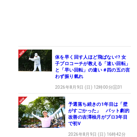
体を早く回す人ほど飛ばない!? 女
子プロコーチが教える「速い回転」
と「早い回転」の違い #四の五の言
わず振り氣れ
2026年8月9日 (日) 12時00分
31
予選落ち続きの1年目は「壁
がすごかった」 パット劇的
改善の吉澤柚月がプロ3年目
で初V
2026年8月9日 (日) 16時42分