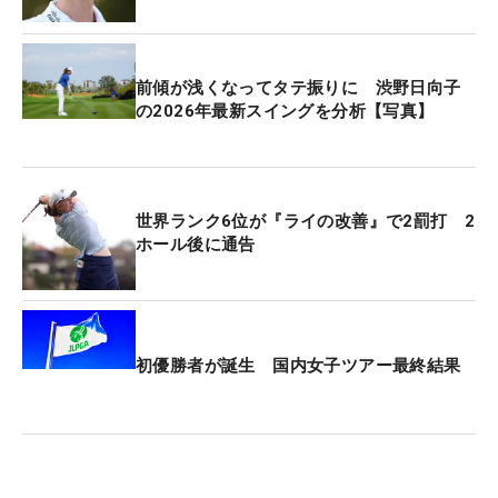
桑木志帆は「70」と1つ伸ばしてトータル1アンダ
ー・14位タイでフィニッシュ。渋野日向子は1バー
前傾が浅くなってタテ振りに 渋野日向子
ディ・1ボギーの「71」のトータルイーブンパー・
の2026年最新スイングを分析【写真】
17位タイで、3年連続のトップ10入りを逃した。
佐久間朱莉はトータル2オーバー・22位タイ、吉田
優利と神谷そらがトータル3オーバー・28位タイ。
世界ランク6位が『ライの改善』で2罰打 2
ホール後に通告
山下美夢有はトータル4オーバー・34位タイ、古江
彩佳がトータル5オーバー・40位タイだった。
竹田麗央と岩井明愛はトータル6オーバー・45位タ
イ、西郷真央はトータル9オーバー・59位、小祝さ
初優勝者が誕生 国内女子ツアー最終結果
くらはトータル10オーバー・60位タイで4日間を終
えた。