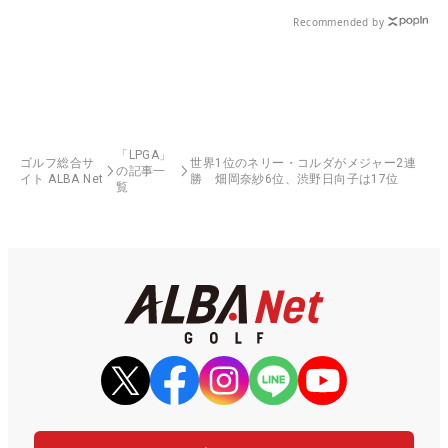
Recommended by
「LPGA」
ゴルフ総合サ
世界1位のネリー・コルダがメジャー2連
の記事一
イト ALBA Net
勝 畑岡奈紗6位、渋野日向子は17位
覧