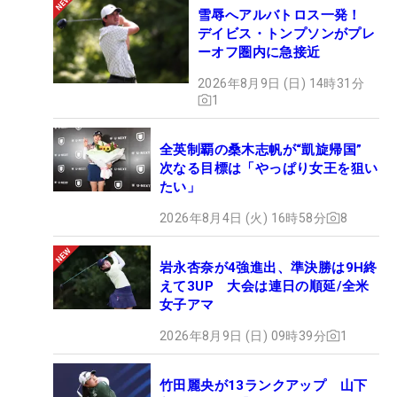
雪辱へアルバトロス一発！
デイビス・トンプソンがプレ
ーオフ圏内に急接近
2026年8月9日 (日) 14時31分
1
全英制覇の桑木志帆が“凱旋帰国”
次なる目標は「やっぱり女王を狙い
たい」
2026年8月4日 (火) 16時58分
8
岩永杏奈が4強進出、準決勝は9H終
えて3UP 大会は連日の順延/全米
女子アマ
2026年8月9日 (日) 09時39分
1
竹田麗央が13ランクアップ 山下