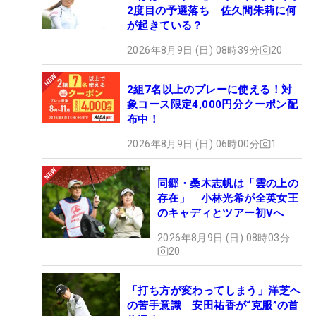
2度目の予選落ち 佐久間朱莉に何
が起きている？
2026年8月9日 (日) 08時39分
20
2組7名以上のプレーに使える！対
象コース限定4,000円分クーポン配
布中！
2026年8月9日 (日) 06時00分
1
同郷・桑木志帆は「雲の上の
存在」 小林光希が全英女王
のキャディとツアー初Vへ
2026年8月9日 (日) 08時03分
20
「打ち方が変わってしまう」洋芝へ
の苦手意識 安田祐香が“克服”の首