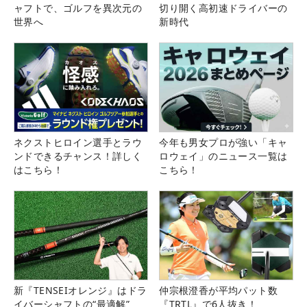
ャフトで、ゴルフを異次元の
切り開く高初速ドライバーの
世界へ
新時代
ネクストヒロイン選手とラウ
今年も男女プロが強い「キャ
ンドできるチャンス！詳しく
ロウェイ」のニュース一覧は
はこちら！
こちら！
新『TENSEIオレンジ』はドラ
仲宗根澄香が平均パット数
イバーシャフトの“最適解”
『TRTL』で6人抜き！