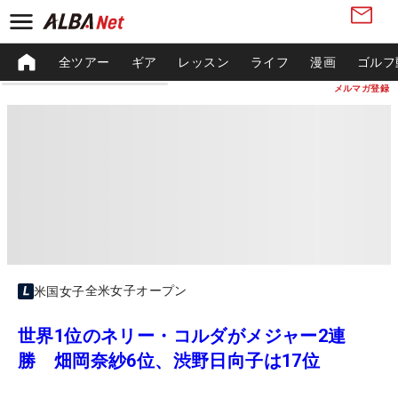
全ツアー
ギア
レッスン
ライフ
漫画
ゴルフ
メルマガ登録
全米女子オープン
米国女子
世界1位のネリー・コルダがメジャー2連
勝 畑岡奈紗6位、渋野日向子は17位