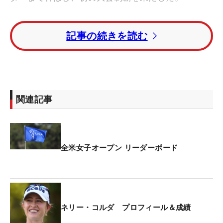
前半を2バーディ・1ボギーで折り返したコルダ。後
記事の続きを読む
半に入ってからはスコアを伸ばしあぐねるが、トッ
プタイで迎えた17番パー5でバーディを奪取し、力
強いガッツポーズを見せた。18番はパーで締めてギ
ャラリーから大歓声を浴びた。
関連記事
コルダは今年の「シェブロン選手権」に続くメジャ
ー2連勝。ツアー通算19勝目、メジャー通算4勝目を
果たし、世界1位の強さをまざまざと見せつけた。
全米女子オープン リーダーボード
日本勢は12人が決勝ラウンドをプレー。首位と2打
差の5位からメジャー初優勝を目指した畑岡奈紗だ
ったが、3バーディ・4ボギーの「72」と伸ばすこと
ができず、トータル3アンダー・6位タイに終わっ
ネリー・コルダ プロフィール＆成績
た。