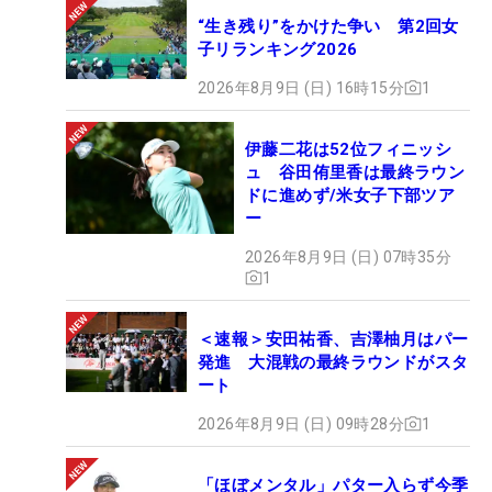
“生き残り”をかけた争い 第2回女
子リランキング2026
2026年8月9日 (日) 16時15分
1
伊藤二花は52位フィニッシ
ュ 谷田侑里香は最終ラウン
ドに進めず/米女子下部ツア
ー
2026年8月9日 (日) 07時35分
1
＜速報＞安田祐香、吉澤柚月はパー
発進 大混戦の最終ラウンドがスタ
ート
2026年8月9日 (日) 09時28分
1
「ほぼメンタル」パター入らず今季