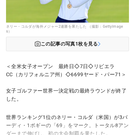
ネリー・コルダが海外メジャー2連勝を果たした （撮影：GettyImage
s）
この記事の写真
1
枚を見る
＜全米女子オープン 最終日◇7日◇リビエラ
CC（カリフォルニア州）◇6699ヤード・パー71＞
女子ゴルファー世界一決定戦の最終ラウンドが終了
した。
世界ランキング1位のネリー・コルダ（米国）が3バ
ーディ・1ボギーの「69」をマーク。トータル8アン
ダーまで伸ばし、初の大会制覇を果たした。