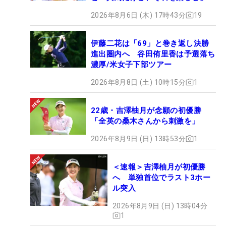
2026年8月6日 (木) 17時43分
19
伊藤二花は「69」と巻き返し決勝
進出圏内へ 谷田侑里香は予選落ち
濃厚/米女子下部ツアー
2026年8月8日 (土) 10時15分
1
22歳・吉澤柚月が念願の初優勝
「全英の桑木さんから刺激を」
2026年8月9日 (日) 13時53分
1
＜速報＞吉澤柚月が初優勝
へ 単独首位でラスト3ホー
ル突入
2026年8月9日 (日) 13時04分
1