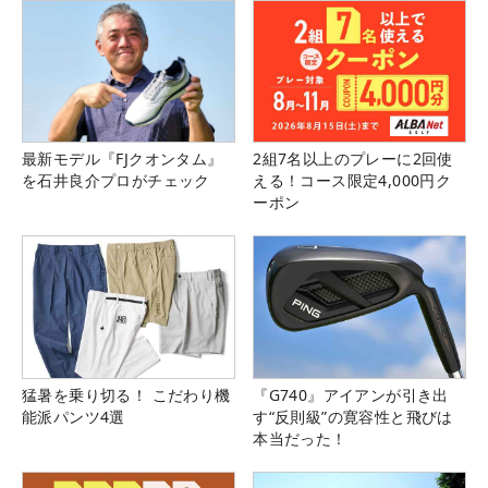
最新モデル『FJクオンタム』
2組7名以上のプレーに2回使
を石井良介プロがチェック
える！コース限定4,000円ク
ーポン
猛暑を乗り切る！ こだわり機
『G740』アイアンが引き出
能派パンツ4選
す“反則級”の寛容性と飛びは
本当だった！