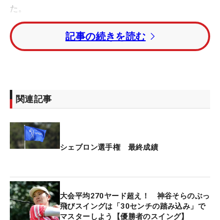
た。
記事の続きを読む
思い返せば、メジャーの舞台に向けて準備したこと
がひとつだけある。パターを4本持ち込んだこと
だ。「いままでは自分のストロークを変えていたけ
れど、それだと限界もあった」。昨季ドライビング
ディスタンス1位（261.92y）の飛ばし屋は、パーオ
関連記事
ンホールの平均パット数2位（1.7550）のパット巧
者でもある。そのうえで、さらなるグリーン上での
改善を求めていた。
シェブロン選手権 最終成績
この日は「キリンさん」ことエースモデルのオデッ
セイ『Ai-ONE GIRAFFE-BEAM JAILBIRD MINI』はそ
のままに、ロフトを寝かせたものを投入した。イン
大会平均270ヤード超え！ 神谷そらのぶっ
パクト直後でボールがわずかに“浮いて”から転がる
飛びスイングは「30センチの踏み込み」で
ことで、出だしで芝目に持っていかれることが少な
マスターしよう【優勝者のスイング】