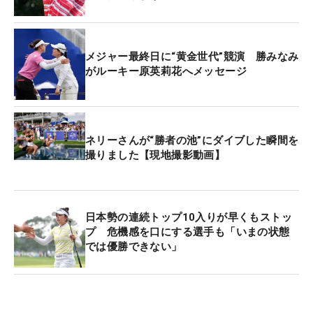
くなったという。「ようやくハマってくれました」
と、新たな発見を得た。
メジャー最終日に“黄金世代”競演 勝みなみ
一方、ロフトを立ててアップライトにしたドライバ
がルーキー原英莉花へメッセージ
ーは「わけわかんなくなっちゃった」。今季はこの
調整に試行錯誤が続いている。フェアウェイキープ
率は日に日に低下。最終日は23.1％（3/13）にとど
まり、シビアなピンを攻めたい2打目以降の攻めに
ネリーさんが“勝者の池”にダイブした瞬間を
撮りました【現地撮影動画】
も影響した。
この日は同じ2003年度生まれ、“ダイヤモンド世
代”の竹田麗央と同組でプレーした。竹田も2024年
日本勢の連続トップ10入りが早くもストッ
のドライビングディスタンス1位に輝いており、飛
プ 危機感を口にする選手も「いまの状態
では優勝できない」
ばし女王の競演。これまで日本では7度同組で回っ
ているが、海外では初めて。目標とする米ツアー
の“先輩”は「71」で回り、トータル4アンダー・12
位で日本勢最上位に入った。