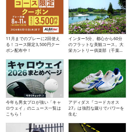
11月までのプレーに2回使え
インター5分、都心から60分
る！コース限定3,500円クー
のフラットな美観コース。大
ポン配布中！
栄カントリー俱楽部（千葉
県）
今年も男女プロが強い「キャ
アディダス『コードカオス
ロウェイ」のニュース一覧は
27』は強烈な蹴りでパワーを
こちら！
生む