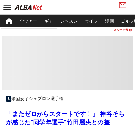
全ツアー
ギア
レッスン
ライフ
漫画
ゴルフ
メルマガ登録
シェブロン選手権
米国女子
「またゼロからスタートです！」 神谷そら
が感じた“同学年選手”竹田麗央との差