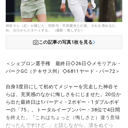
神谷そら（左）が感じた、同世代・竹田麗央との差。それを埋めるた
め、ゼロからスタートする。 （撮影：南しずか）
この記事の写真
1
枚を見る
＜シェブロン選手権 最終日◇26日◇メモリアル・
パークGC（テキサス州）◇6811ヤード・パー72＞
自身3度目にして初めてメジャーを完走した神谷そ
らは、充実感のなかに悔しさをにじませた。20位か
ら出た最終日は1バーディ・2ボギー・1ダブルボギ
ーの「75」。トータルイーブンパー・38位で4日間
を終えた。「これはちょっと（悔しさと）違う意味
だったんですけど…」と話しながら、涙をぬぐっ