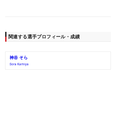
『トカゲって英語でなんていうんだろう』というよ
うな他愛ない会話を楽しみながら、そのプレーを間
近で見つめた。「自分との違いが明確に分かった。
いいお手本というか、自分との差をいろんな部分で
関連する選手プロフィール・成績
見ることができました」。尊敬のまなざしを向け
る。
神谷 そら
一度、主戦場とする日本ツアーに戻り、6月4日開幕
Sora Kamiya
の「全米女子オープン」（カリフォルニア州リビエ
ラCC）でまた“帰ってくる”。「ちょうど（スコア
が）ゼロになった。またゼロからのスタートで
す！」と笑い、次の大舞台に胸を膨らませた。
（文・笠井あかり）