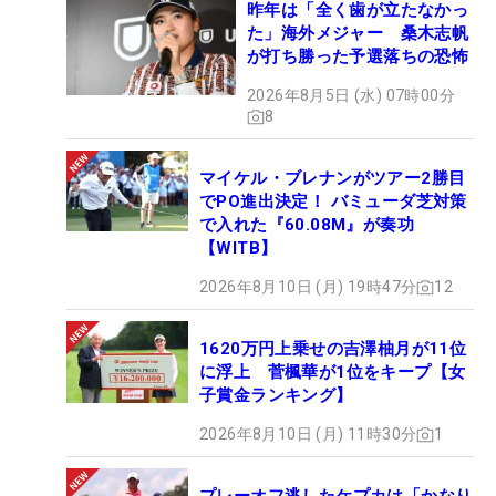
昨年は「全く歯が立たなかっ
た」海外メジャー 桑木志帆
が打ち勝った予選落ちの恐怖
2026年8月5日 (水) 07時00分
8
マイケル・ブレナンがツアー2勝目
でPO進出決定！ バミューダ芝対策
で入れた『60.08M』が奏功
【WITB】
2026年8月10日 (月) 19時47分
12
1620万円上乗せの吉澤柚月が11位
に浮上 菅楓華が1位をキープ【女
子賞金ランキング】
2026年8月10日 (月) 11時30分
1