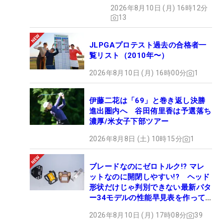
2026年8月10日 (月) 16時12分
13
JLPGAプロテスト過去の合格者一
覧リスト（2010年〜）
2026年8月10日 (月) 16時00分
1
伊藤二花は「69」と巻き返し決勝
進出圏内へ 谷田侑里香は予選落ち
濃厚/米女子下部ツアー
2026年8月8日 (土) 10時15分
1
ブレードなのにゼロトルク!? マレ
ットなのに開閉しやすい!? ヘッド
形状だけじゃ判別できない最新パタ
ー34モデルの性能早見表を作って
みた #ギアカタログ2026
2026年8月10日 (月) 17時08分
39