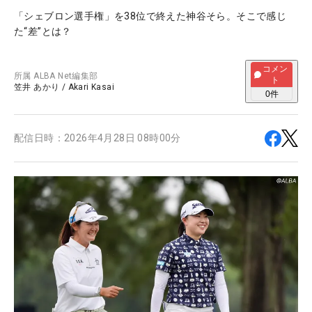
「シェブロン選手権」を38位で終えた神谷そら。そこで感じ
た“差”とは？
コメン
所属
ALBA Net編集部
ト
笠井 あかり
/
Akari Kasai
0
件
配信日時：
2026年4月28日 08時00分