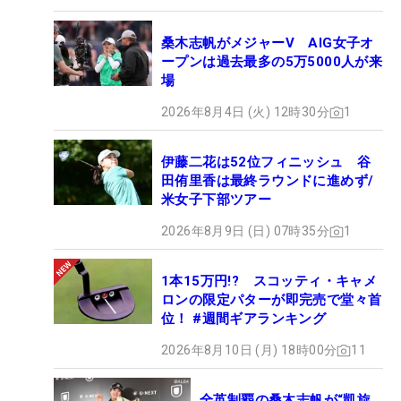
桑木志帆がメジャーV AIG女子オ
ープンは過去最多の5万5000人が来
場
2026年8月4日 (火) 12時30分
1
伊藤二花は52位フィニッシュ 谷
田侑里香は最終ラウンドに進めず/
米女子下部ツアー
2026年8月9日 (日) 07時35分
1
1本15万円!? スコッティ・キャメ
ロンの限定パターが即完売で堂々首
位！ #週間ギアランキング
2026年8月10日 (月) 18時00分
11
全英制覇の桑木志帆が“凱旋