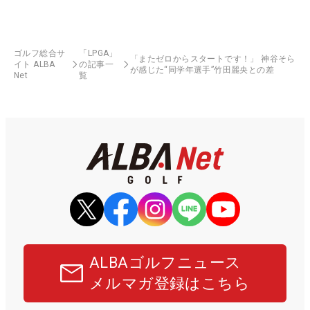
ゴルフ総合サ
「LPGA」
「またゼロからスタートです！」 神谷そら
イト ALBA
の記事一
が感じた“同学年選手”竹田麗央との差
Net
覧
ALBAゴルフニュース
メルマガ登録はこちら