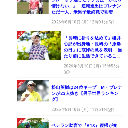
プレーオフ逃したケプカは「かなり
情けない…」 逆転進出はブレナン
ただ一人、米男子最終戦で明暗
2026年8月10日 (月) 12時01分
1
「長崎に祈りを込めて」櫻井
心那が出身地・長崎の「原爆
の日」に哀悼の意を表明 「当
たり前に生活できていること
に感謝」
2026年8月10日 (月) 15時56分
8
松山英樹は24位キープ M・ブレナ
ンが23人抜き【男子世界ランキン
グ】
2026年8月10日 (月) 11時51分
1
ベテラン助言で『V1X』復帰が奏