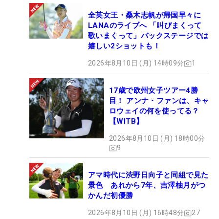
全英女王・桑木志帆が帰国早々に
LANAのライブへ 「叫びまくって
歌いまくって」バックステージでは
嬉しい2ショットも！
2026年8月10日 (月) 14時09分
1
17歳で欧州女子ツアー4勝
目！ アンナ・ファンは、キャ
ロウェイの何を使ってる？
【WITB】
2026年8月10日 (月) 18時00分
9
アマ時代に渋野日向子と同組で見た
景色 あれから7年、吉澤柚月がつ
かんだ初優勝
2026年8月10日 (月) 16時48分
27