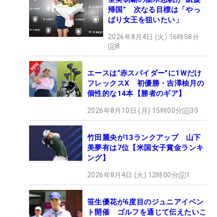
帰国” 次なる目標は「やっ
ぱり女王を狙いたい」
2026年8月4日 (火) 16時58分
8
エースは“赤スパイダー”に1Wだけ
フレックスX 初優勝・吉澤柚月の
個性的な14本【勝者のギア】
2026年8月10日 (月) 15時00分
30
竹田麗央が13ランクアップ 山下
美夢有は7位【米国女子賞金ランキ
ング】
2026年8月4日 (火) 12時00分
1
笹生優花が6度目のジュニアイベン
ト開催 ゴルフを通じて伝えたいこ