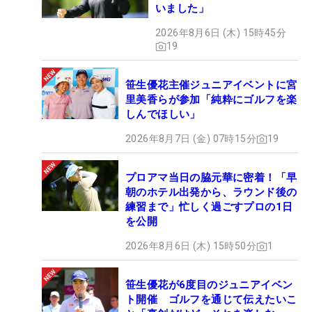
いました」
2026年8月6日 (木) 15時45分
19
笹生優花主催ジュニアイベントに宮
里美香らが参加「純粋にゴルフを楽
しんでほしい」
2026年8月7日 (金) 07時15分
19
プロアマ当日の脇元華に密着！「早
朝のホテル出発から、ラウンド後の
練習まで」忙しく過ごすプロの1日
を公開
2026年8月6日 (木) 15時50分
1
笹生優花が6度目のジュニアイベン
ト開催 ゴルフを通じて伝えたいこ