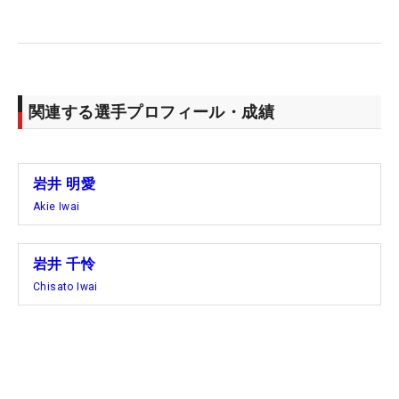
きい。
「あすも素晴らしい組で回らせてもらえるので、楽
しんで自分のプレーができたら」と明愛。「気楽
に、そして楽しんで上位争いができるように頑張り
関連する選手プロフィール・成績
ます」と千怜も続けた。
姉妹で優勝できるシーズン唯一の大会。注目組で存
岩井 明愛
在感を示した岩井ツインズが、週末へ向けてあす
Akie Iwai
は、フォアボール方式で魅せる。（文・齊藤啓介）
岩井 千怜
Chisato Iwai