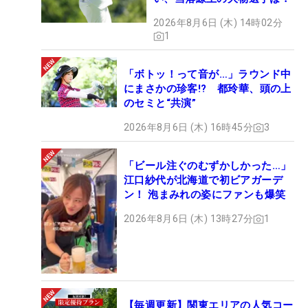
2026年8月6日 (木) 14時02分
1
「ボトッ！って音が…」ラウンド中
にまさかの珍客!? 都玲華、頭の上
のセミと“共演”
2026年8月6日 (木) 16時45分
3
「ビール注ぐのむずかしかった…」
江口紗代が北海道で初ビアガーデ
ン！ 泡まみれの姿にファンも爆笑
2026年8月6日 (木) 13時27分
1
【毎週更新】関東エリアの人気コー