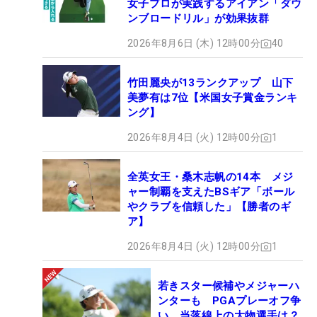
女子プロが実践するアイアン「ダウ
ンブロードリル」が効果抜群
2026年8月6日 (木) 12時00分
40
竹田麗央が13ランクアップ 山下
美夢有は7位【米国女子賞金ランキ
ング】
2026年8月4日 (火) 12時00分
1
全英女王・桑木志帆の14本 メジ
ャー制覇を支えたBSギア「ボール
やクラブを信頼した」【勝者のギ
ア】
2026年8月4日 (火) 12時00分
1
若きスター候補やメジャーハ
ンターも PGAプレーオフ争
い、当落線上の大物選手は？