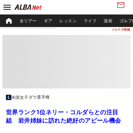
全ツアー
ギア
レッスン
ライフ
漫画
ゴルフ
メルマガ登録
ダウ選手権
米国女子
世界ランク1位ネリー・コルダらとの注目
組 岩井姉妹に訪れた絶好のアピール機会