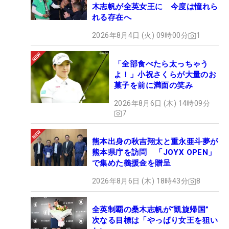
木志帆が全英女王に 今度は憧れら
れる存在へ
2026年8月4日 (火) 09時00分
1
「全部食べたら太っちゃう
よ！」小祝さくらが大量のお
菓子を前に満面の笑み
2026年8月6日 (木) 14時09分
7
熊本出身の秋吉翔太と重永亜斗夢が
熊本県庁を訪問 「JOYX OPEN」
で集めた義援金を贈呈
2026年8月6日 (木) 18時43分
8
全英制覇の桑木志帆が“凱旋帰国”
次なる目標は「やっぱり女王を狙い