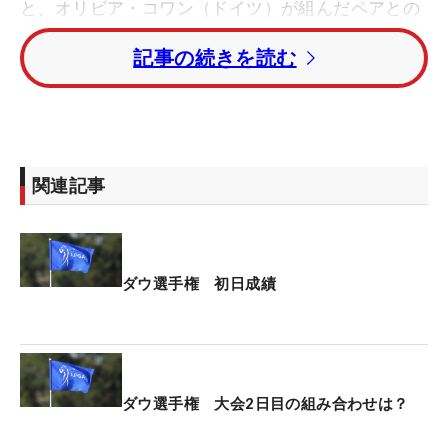
と、オリビア・コワン（ドイツ）が組んだペアとの
注目組に入った。
記事の続きを読む
「（名前を）覚えてもらいたい」と話す米ツアー2
年目の姉妹にとって、多くのギャラリーが見守る中
で自分たちのゴルフを披露する舞台となった。そし
て、イーブンパーで回った“ネリーペア”を上回る2ア
関連記事
ンダーをマーク。首位と1打差の4位タイと好スター
トを切った。
組み合わせが発表されたときは、「本当にありがた
ダウ選手権 初日成績
いという感じでうれしかった」と心境を明かす。“メ
ジャー勝ちたて”のネリーとの同組にも緊張はなく、
それよりも普段以上の大きな声援が「うれしかっ
た」と、この状況を楽しむ余裕ものぞかせた。
ダウ選手権 大会2日目の組み合わせは？
昨年は、オルタネート方式（1つのボールを交互に