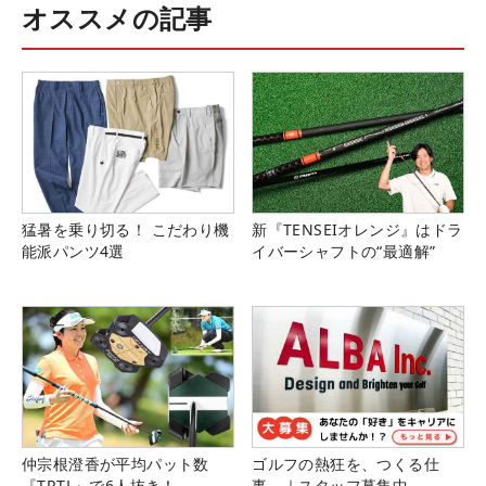
オススメの記事
猛暑を乗り切る！ こだわり機
新『TENSEIオレンジ』はドラ
能派パンツ4選
イバーシャフトの“最適解”
仲宗根澄香が平均パット数
ゴルフの熱狂を、つくる仕
『TRTL』で6人抜き！
事。｜スタッフ募集中