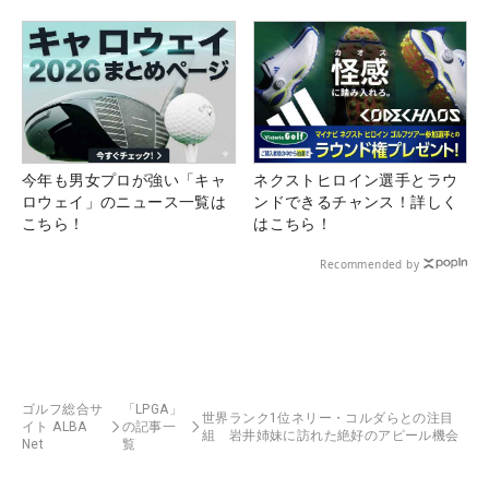
今年も男女プロが強い「キャ
ネクストヒロイン選手とラウ
ロウェイ」のニュース一覧は
ンドできるチャンス！詳しく
こちら！
はこちら！
Recommended by
ゴルフ総合サ
「LPGA」
世界ランク1位ネリー・コルダらとの注目
イト ALBA
の記事一
組 岩井姉妹に訪れた絶好のアピール機会
Net
覧