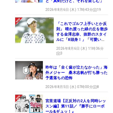
と「真剣だけど、それを楽しむ」
2026年8月6日 (木) 17時43分
19
「これでゴルフ上手いとか反
則」 晴れ渡った緑の丘を散歩
する金澤志奈、抜群のスタイ
ルに「8頭身！」「可愛いに
も程がある」
2026年8月6日 (木) 11時36分
3
昨年は「全く歯が立たなかった」海
外メジャー 桑木志帆が打ち勝った
予選落ちの恐怖
2026年8月5日 (水) 07時00分
8
宮里道場【正反対の2人を同時レッ
スン編】第11話／『勝手にローボ
ール&ギュッ！』