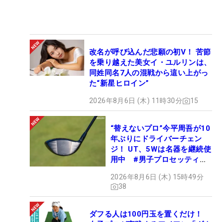
改名が呼び込んだ悲願の初V！ 苦節
を乗り越えた美女イ・ユルリンは、
同姓同名7人の混戦から這い上がっ
た“新星ヒロイン”
2026年8月6日 (木) 11時30分
15
“替えないプロ”今平周吾が10
年ぶりにドライバーチェン
ジ！ UT、5Wは名器を継続使
用中 #男子プロセッティン
グ
2026年8月6日 (木) 15時49分
38
ダフる人は100円玉を置くだけ！