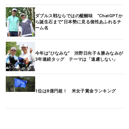
打つ）の初日にイーブンパーとしたものの、フォア
ボール方式（各自の良い方のスコアを採用）の2日
ダブルス戦ならではの醍醐味 “ChatGPTか
目に「69」と伸ばし切れず、予選落ちを喫してい
ら誕生石まで”日本勢に見る個性あふれるチ
ーム名
た。
そうした展開に昨年は「雰囲気がちょっと…」と、
どこか重たい空気が漂っていたという。今年は「ケ
今年は“ひなみな” 渋野日向子＆勝みなみが
3年連続タッグ テーマは「遠慮しない」
ンカにならないかなと思っていましたが大丈夫だっ
たね」と明愛が言えば、千怜も「大丈夫だったね」
と笑顔で応じる。そのやり取りからも、初日の内容
への納得感がうかがえた。
1位は8億円超！ 米女子賞金ランキング
「去年より集中できた」と明愛は昨年との違いを挙
げる。「千怜がいるから、ちょっと楽にいってしま
った部分があった」という反省が昨年にはあった。
今年はそうした課題を初日から払拭できたことも大