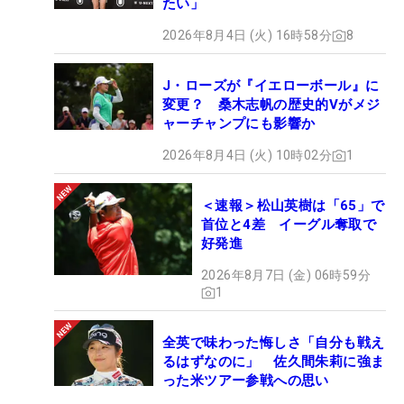
たい」
2026年8月4日 (火) 16時58分
8
J・ローズが『イエローボール』に
変更？ 桑木志帆の歴史的Vがメジ
ャーチャンプにも影響か
2026年8月4日 (火) 10時02分
1
＜速報＞松山英樹は「65」で
首位と4差 イーグル奪取で
好発進
2026年8月7日 (金) 06時59分
1
全英で味わった悔しさ「自分も戦え
るはずなのに」 佐久間朱莉に強ま
った米ツアー参戦への思い