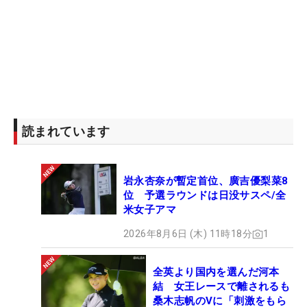
読まれています
岩永杏奈が暫定首位、廣吉優梨菜8
位 予選ラウンドは日没サスペ/全
米女子アマ
2026年8月6日 (木) 11時18分
1
全英より国内を選んだ河本
結 女王レースで離されるも
桑木志帆のVに「刺激をもら