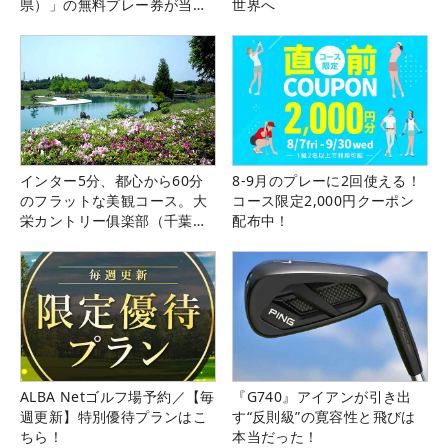
県）」の無料プレー券が当た
世界へ
る！！
インター5分、都心から60分
8-9月のプレーに2回使える！
のフラットな美観コース。大
コース限定2,000円クーポン
栄カントリー俱楽部（千葉
配布中！
県）
ALBA Netゴルフ場予約／【毎
『G740』アイアンが引き出
週更新】特別優待プランはこ
す“反則級”の寛容性と飛びは
ちら！
本当だった！