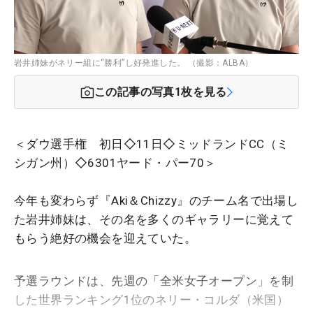
岩井姉妹がネリー組に“勝利”し好発進した。 （撮影：ALBA）
この記事の写真
1
枚を見る
＜ダウ選手権 初日◇11日◇ミッドランドCC（ミ
シガン州）◇6301ヤード・パー70＞
今年も変わらず『Aki＆Chizzy』のチーム名で出場し
た岩井姉妹は、その名を多くのギャラリーに覚えて
もらう絶好の機会を迎えていた。
予選ラウンドは、先週の「全米女子オープン」を制
した世界ランキング1位のネリー・コルダ（米国）