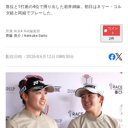
首位と1打差の4位で滑り出した岩井姉妹。初日はネリー・コル
ダ組と同組でプレーした。
コメン
所属
ALBA Net編集部
ト
齊藤 啓介
/
Keisuke Saito
2
件
配信日時：
2026年6月12日 08時30分