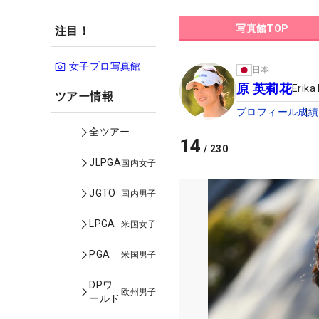
写真館TOP
注目！
女子プロ写真館
日本
原 英莉花
Erika
ツアー情報
プロフィール
成績
全ツアー
14
/
230
JLPGA
国内女子
JGTO
国内男子
LPGA
米国女子
PGA
米国男子
DPワ
欧州男子
ールド