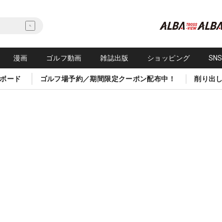
漫画
ゴルフ動画
雑誌出版
ショッピング
SN
ボード
ゴルフ場予約／期間限定クーポン配布中！
削り出