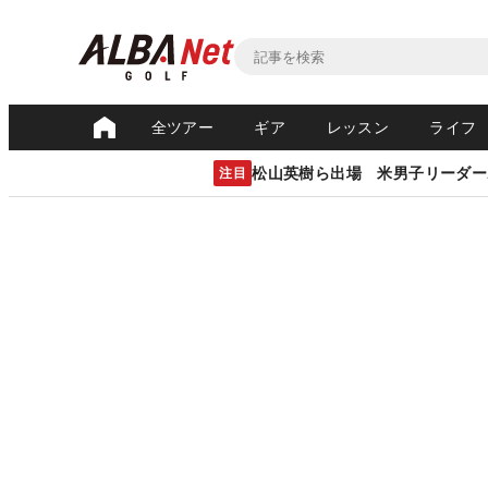
全ツアー
ギア
レッスン
ライフ
松山英樹ら出場 米男子リーダー
注目