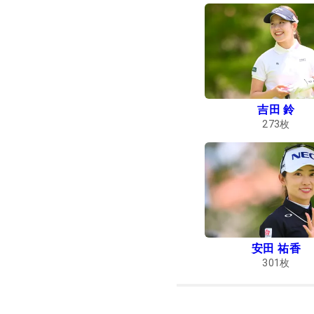
吉田 鈴
273
枚
安田 祐香
301
枚