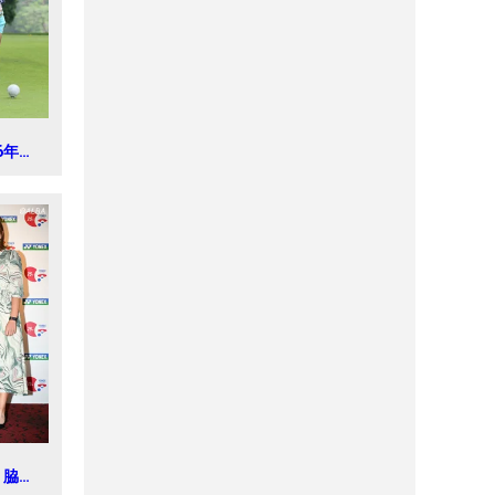
16年ゴ
ェスト
ュニア
 脇元