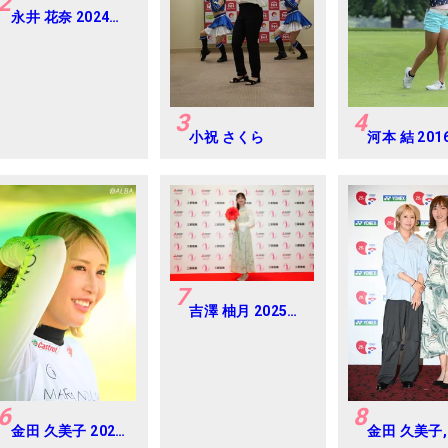
2
永井 花奈 2024年
資生堂 レディスオ
ープン Round-1
3
4
小祝 さくら
河本 結 20
ルフダイジ
ジャパンジ
カップ
7
吉澤 柚月 2025年
樋口久子 三菱電機
レディス 練習日・
プロアマ
6
8
金田 久美子 2024
金田 久美子,