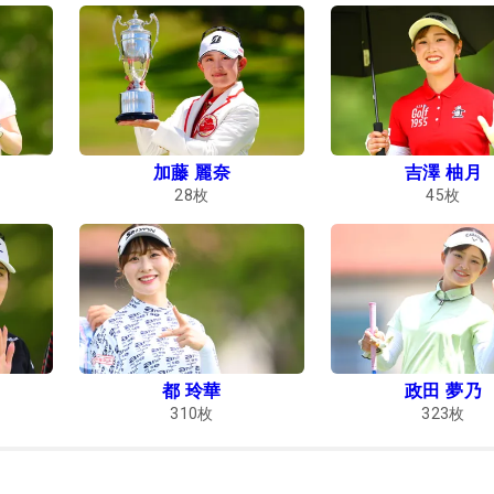
加藤 麗奈
吉澤 柚月
28
枚
45
枚
都 玲華
政田 夢乃
310
枚
323
枚