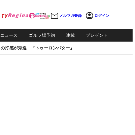
メルマガ登録
ログイン
Sニュース
ゴルフ場予約
連載
プレゼント
しの打感が秀逸 『トゥーロンパター』