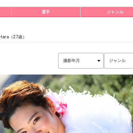
選手
ジャンル
 Hara
（
27
歳）