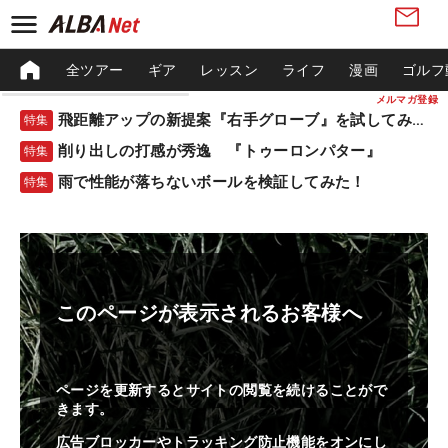
全ツアー
ギア
レッスン
ライフ
漫画
ゴルフ
メルマガ登録
飛距離アップの新提案『右手グローブ』を試してみた！
特集
削り出しの打感が秀逸 『トゥーロンパター』
特集
雨で性能が落ちないボールを検証してみた！
特集
このページが表示されるお客様へ
ページを更新するとサイトの閲覧を続けることがで
きます。
広告ブロッカーやトラッキング防止機能をオンにし