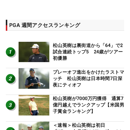
PGA 週間アクセスランキング
松山英樹は裏街道から「64」で2
1
試合連続トップ5 24歳がツアー
初優勝
プレーオフ進出をかけたラストマ
2
ッチ 松山英樹は日本時間7日深
夜にティオフ
松山英樹が7000万円獲得 通算7
3
億円越えでランクアップ【米国男
子賞金ランキング】
＜速報＞松山英樹は初日