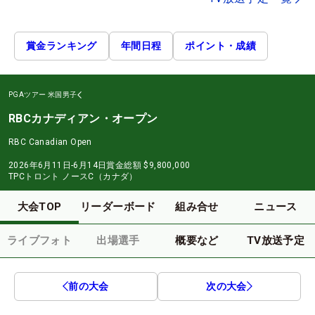
賞金ランキング
年間日程
ポイント・成績
PGAツアー
米国男子
RBCカナディアン・オープン
RBC Canadian Open
2026年6月11日-6月14日
賞金総額
$9,800,000
TPCトロント ノースC（カナダ）
大会TOP
リーダーボード
組み合せ
ニュース
ライブフォト
出場選手
概要など
TV放送予定
前の大会
次の大会