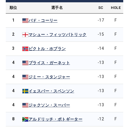
順位
選手名
SC
HOLE
1
-17
F
バド・コーリー
2
-15
F
マシュー・フィッツパトリック
3
-14
F
ビクトル・ホブラン
4
-13
F
ブライス・ガーネット
4
-13
F
ジミー・スタンジャー
4
-13
F
イェスパー・スベンソン
4
-13
F
ジャクソン・スーバー
8
-12
F
アルドリッチ・ポトギーター