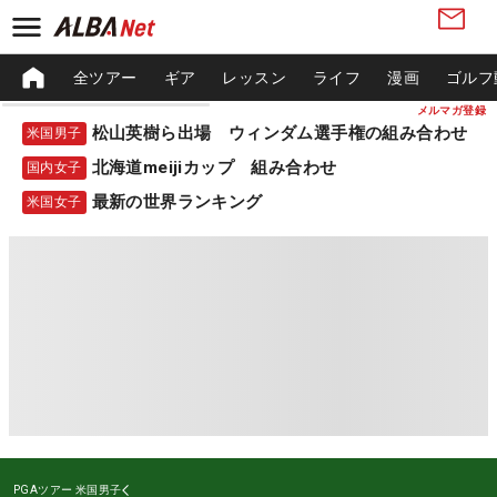
全ツアー
ギア
レッスン
ライフ
漫画
ゴルフ
メルマガ登録
松山英樹ら出場 ウィンダム選手権の組み合わせ
米国男子
北海道meijiカップ 組み合わせ
国内女子
最新の世界ランキング
米国女子
PGAツアー
米国男子