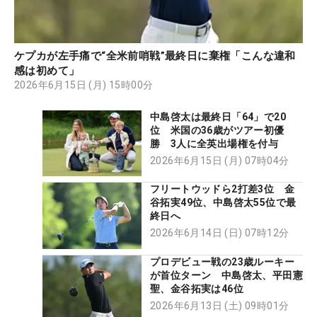
ケプカが左手痛で“全米前哨戦”最終日に棄権「こんな違和
感は初めて」
2026年6月15日 (月) 15時00分
中島啓太は最終日「64」で20
位 米国の36歳がツアー初優
勝 3人に全英出場権を付与
2026年6月15日 (月) 07時04分
フリートウッドら2打差3位 金
谷拓実49位、中島啓太55位で最
終日へ
2026年6月14日 (日) 07時12分
プロデビュー戦の23歳ルーキー
が首位ターン 中島啓太、平田憲
聖、金谷拓実は46位
2026年6月13日 (土) 09時01分