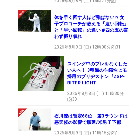
2026年8月8日 (土) 16時21分
1
体を早く回す人ほど飛ばない!? 女
子プロコーチが教える「速い回転」
と「早い回転」の違い #四の五の言
わず振り氣れ
2026年8月9日 (日) 12時00分
31
スイング中のブレをなくした
い人へ！ 3種類の伸縮性ヒモ
採用のブリヂストン『ZSP-
BITER LIGHT
MAGICLACE』、8月8日デビ
2026年8月8日 (土) 11時30分
ュー
30
石川遼は暫定68位 第3ラウンドは
悪天候の影響で順延/米男子下部
2026年8月9日 (日) 11時15分
1