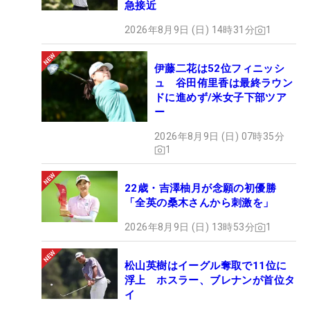
急接近
2026年8月9日 (日) 14時31分
1
伊藤二花は52位フィニッシ
ュ 谷田侑里香は最終ラウン
ドに進めず/米女子下部ツア
ー
2026年8月9日 (日) 07時35分
1
22歳・吉澤柚月が念願の初優勝
「全英の桑木さんから刺激を」
2026年8月9日 (日) 13時53分
1
松山英樹はイーグル奪取で11位に
浮上 ホスラー、ブレナンが首位タ
イ