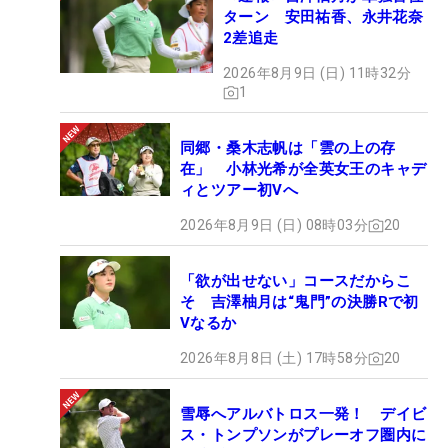
ターン 安田祐香、永井花奈
は韓国の14歳のアマチュア、ソア・キムが単独首位
2差追走
に立ったが、プロの威信にかけていつまでも後塵を
拝するわけにはいかない。（文・臼杵孝志）
2026年8月9日 (日) 11時32分
1
同郷・桑木志帆は「雲の上の存
在」 小林光希が全英女王のキャデ
ィとツアー初Vへ
2026年8月9日 (日) 08時03分
20
「欲が出せない」コースだからこ
そ 吉澤柚月は“鬼門”の決勝Rで初
Vなるか
2026年8月8日 (土) 17時58分
20
雪辱へアルバトロス一発！ デイビ
ス・トンプソンがプレーオフ圏内に