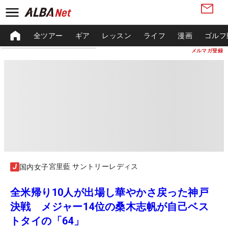
全ツアー
ギア
レッスン
ライフ
漫画
ゴルフ
メルマガ登録
宮里藍 サントリーレディス
国内女子
全米帰り10人が出場し華やかさ戻った神戸
決戦 メジャー14位の桑木志帆が自己ベス
トタイの「64」