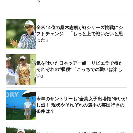
ド
己ベストに並び、首位と1打差の2位と絶好のスター
トを切った。
全米14位の桑木志帆がQシリーズ挑戦にシ
「あと1つ取れば自己ベストを更新することは知っ
フトチェンジ 「もっと上で戦いたいと思
ていました。最終9番のバーディパットは9メートル
った」
くらいあったけど、もう少しで入りそうだった。そ
こだけが残念。でも、昨日のプロアマのときは全然
ダメだったショットが、きょうは修正できて最後ま
気を吐いた日本ツアー組 リビエラで得た
で自信を持って打つことができた。このスコアはう
それぞれの“収穫”「こっちでの戦いは楽し
い」
れしいし、ノーボギーも本当によかった」
フェアウェイキープ率は78.6%(11/14)で、パーオン
今年のサントリーも“全英女子出場権”争いが
率は77.8%（14/18)。午前4時10分に起床したこの
し烈！ 現状やそれぞれの選手の英国行きの
日は「コースに来てすごく眠かった」と、前日はま
条件は？
ったく感じていなかった時差ボケとも戦ったラウン
ドだっただけに、ショットの復調には納得の表情を
浮かべた。