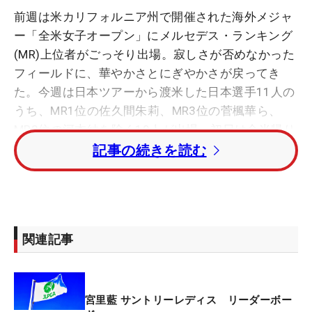
前週は米カリフォルニア州で開催された海外メジャ
ー「全米女子オープン」にメルセデス・ランキング
(MR)上位者がごっそり出場。寂しさが否めなかった
フィールドに、華やかさとにぎやかさが戻ってき
た。今週は日本ツアーから渡米した日本選手11人の
うち、MR1位の佐久間朱莉、MR3位の菅楓華ら、
MR2位の河本結を除く10人が出場。初日は全米帰り
の実力者たちがきっちり上位に顔をそろえた。
記事の続きを読む
全米で14位に入り、日本勢では6位の畑岡奈紗に次
ぐ好成績を残した桑木志帆は好調をしっかりキープ
し、8バーディでボギーなしの「64」を叩き出し
関連記事
た。インから出て、ティショットをピン左奥2メー
トルにつけた11番パー3から3連続、同じく1打目を
ピン右奥3メートルに乗せた16番パー3からも3連続
宮里藍 サントリーレディス リーダーボー
とバーディを量産。これまで2度マークしている自