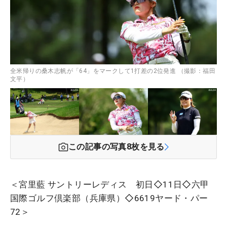
全米帰りの桑木志帆が「64」をマークして1打差の2位発進 （撮影：福田
文平）
この記事の写真
8
枚を見る
＜宮里藍 サントリーレディス 初日◇11日◇六甲
国際ゴルフ倶楽部（兵庫県）◇6619ヤード・パー
72＞