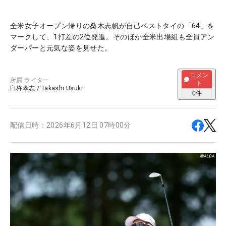
全米女子オープン帰りの桑木志帆が自己ベストタイの「64」を
マークして、1打差の2位発進。そのほか全米出場組も全員アン
ダーパーと元気な姿を見せた。
コメン
所属
ライター
ト
臼杵孝志
/
Takashi Usuki
0
件
配信日時：
2026年6月12日 07時00分