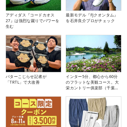
アディダス『コードカオス
最新モデル『FJクオンタム』
27』は強烈な蹴りでパワーを
を石井良介プロがチェック
生む
パターこじらせ記者が
インター5分、都心から60分
「TRTL」で大改善
のフラットな美観コース。大
栄カントリー俱楽部（千葉
県）