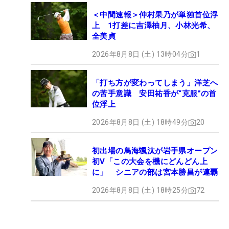
＜中間速報＞仲村果乃が単独首位浮
上 1打差に吉澤柚月、小林光希、
全美貞
2026年8月8日 (土) 13時04分
1
「打ち方が変わってしまう」洋芝へ
の苦手意識 安田祐香が“克服”の首
位浮上
2026年8月8日 (土) 18時49分
20
初出場の鳥海颯汰が岩手県オープン
初V「この大会を機にどんどん上
に」 シニアの部は宮本勝昌が連覇
2026年8月8日 (土) 18時25分
72