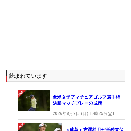
土産”を2日目以降のプレーに生かしていく。このほ
か全米で28位の神谷そらと60位の小祝さくらはとも
に4バーディ・ボギーなしの「68」で17位スター
ト。帰国直後にもかかわらず、全米帰りの10人は誰
一人、オーバーパーを打つことはなかった。
今週は7月30日に開幕する「AIG女子オープン」
（全英）の出場権が懸かっている。2位以内と大会
終了時のMR上位3人に与えられる全英切符。現時点
で当確なのは昨季MR1位の資格で既に出場権を持つ
読まれています
佐久間と、ポイント差で全英圏外に落ちることのな
い河本の2人だけ。英国行きの争いはこれからが本
全米女子アマチュアゴルフ選手権
番となる。
決勝マッチプレーの成績
この日、出場した120人の平均ストロークは
2026年8月9日 (日) 17時26分
1
「70.6417」と、今季14試合目の第1ラウンドでは
最も易しくなった。バーディ合戦の神戸決戦。初日
＜速報＞吉澤柚月が単独首位