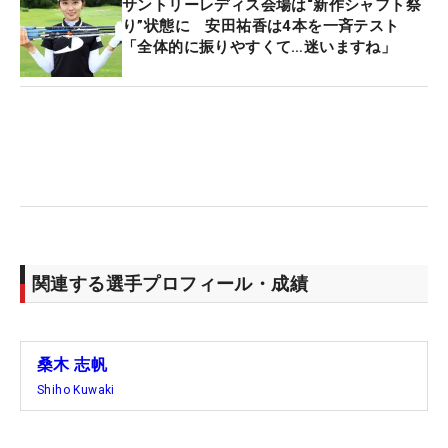
サントリーレディス会場は“新作シャフト祭
り”状態に 安田祐香は4本を一斉テスト
「全体的に振りやすくて…迷いますね」
ショットの切れ味では菅楓華も負けていなかった。
初の海外メジャーだった全米はカットラインに1打
届かず予選落ちしたが、「もう少し見直したい」と
話していたショットでチャンスを何度も作り出し
た。パーオン率は100%(18/18）。5バーディに加
え、3月の「アクサレディス」最終日以来となる今
季3度目のボギーなしのラウンドで、11位タイで滑
り出した。「グリーンがやわらかかったのでピンデ
ッドに攻めていけた。あとはパッティングだけかな
関連する選手プロフィール・成績
と思います」と満足感を漂わせる。
2年連続の年間女王を目指す佐久間も5バーディ・2
桑木 志帆
ボギーの「69」で回り、31位タイで初日を終えた。
Shiho Kuwaki
4度目の海外メジャーで初出場だった全米は22位。
「いい経験ができた」としっかり持ち帰ってきた“お