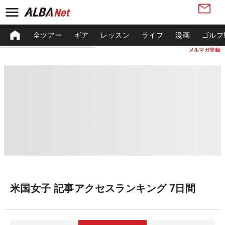
全ツアー
ギア
レッスン
ライフ
漫画
ゴルフ
メルマガ登録
米国女子 記事アクセスランキング 7日間