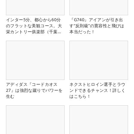
インター5分、都心から60分
『G740』アイアンが引き出
のフラットな美観コース。大
す“反則級”の寛容性と飛びは
栄カントリー俱楽部（千葉
本当だった！
県）
アディダス『コードカオス
ネクストヒロイン選手とラウ
27』は強烈な蹴りでパワーを
ンドできるチャンス！詳しく
生む
はこちら！