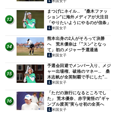
米国女子
まつげにネイル… “桑木ファッ
ション”に海外メディアが大注目
13
「やりたいようにやるのが信条」
米国女子
熊本出身の2人がそろって決勝
へ 荒木優奈は「“スン”となっ
14
て」初のメジャー予選通過
米国女子
予選会回避でメンバー入り、メジ
ャー出場権、破格のマネー… 桑
15
木志帆が全英制覇で手にした“特
典”は
米国女子
「ただの旅行になるところでし
た」 荒木優奈、赤字覚悟の“ギャ
16
ンブル渡英”実らせ初の全英へ
米国女子