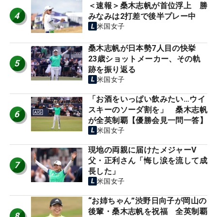
＜速報＞桑木志帆が首位浮上 勝
4
みなみは2打差で後半プレー中
米国女子
桑木志帆が日本勢7人目の快挙
23歳ショットメーカー、その軌
5
跡を振り返る
米国女子
「お酒をいっぱい飲みたい…ウイ
スキーのソーダ割を」 桑木志帆
6
が全英制覇【優勝会見一問一答】
米国女子
現地の両親に届けたメジャーV
父・正利さん「悔し涙を流して成
7
長した」
米国女子
“お姉ちゃん”渋野日向子が岡山の
後輩・桑木志帆を祝福 全英制覇
8