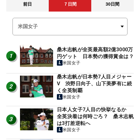
前日
７日間
30日間
桑木志帆が全英最高額2億3000万
1
円ゲット 日本勢の獲得賞金は？
米国女子
桑木志帆が日本勢7人目メジャー
V 渋野日向子、山下美夢有に続
2
く全英制覇
米国女子
日本人女子7人目の快挙なるか
全英決着は何時ごろ？ 桑木志帆
3
は3打差逆転へ
米国女子