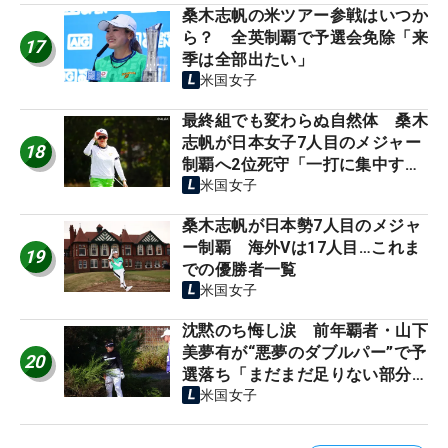
桑木志帆の米ツアー参戦はいつか
ら？ 全英制覇で予選会免除「来
17
季は全部出たい」
米国女子
最終組でも変わらぬ自然体 桑木
志帆が日本女子7人目のメジャー
18
制覇へ2位死守「一打に集中する
だけ」
米国女子
桑木志帆が日本勢7人目のメジャ
ー制覇 海外Vは17人目…これま
19
での優勝者一覧
米国女子
沈黙のち悔し涙 前年覇者・山下
美夢有が“悪夢のダブルパー”で予
20
選落ち「まだまだ足りない部分
が…」
米国女子