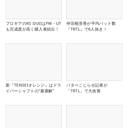
プロギアのRS DUOはFW・UT
仲宗根澄香が平均パット数
も完成度が高く購入者続出！
『TRTL』で6人抜き！
新『TENSEIオレンジ』はドラ
パターこじらせ記者が
イバーシャフトの“最適解”
「TRTL」で大改善