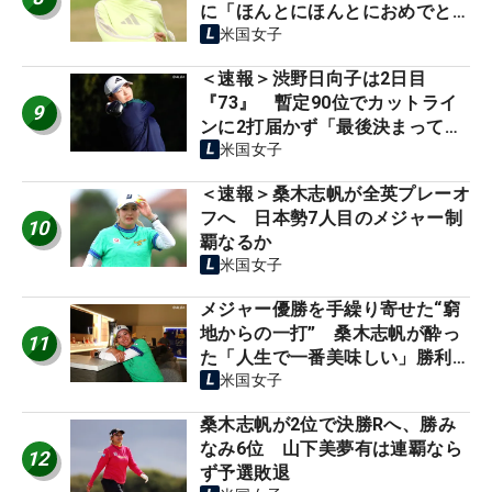
に「ほんとにほんとにおめでと
う」
米国女子
＜速報＞渋野日向子は2日目
『73』 暫定90位でカットライ
9
ンに2打届かず「最後決まってい
れば…」
米国女子
＜速報＞桑木志帆が全英プレーオ
フへ 日本勢7人目のメジャー制
10
覇なるか
米国女子
メジャー優勝を手繰り寄せた“窮
地からの一打” 桑木志帆が酔っ
11
た「人生で一番美味しい」勝利の
美酒
米国女子
桑木志帆が2位で決勝Rへ、勝み
なみ6位 山下美夢有は連覇なら
12
ず予選敗退