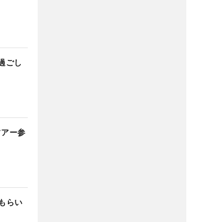
過ごし
ツアー参
もらい