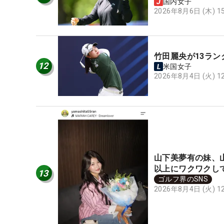
国内女子
2026年8月6日 (木) 
竹田麗央が13ラ
12
米国女子
2026年8月4日 (火) 
山下美夢有の妹、
以上にワクワクし
13
ゴルフ界のSNS
2026年8月4日 (火) 