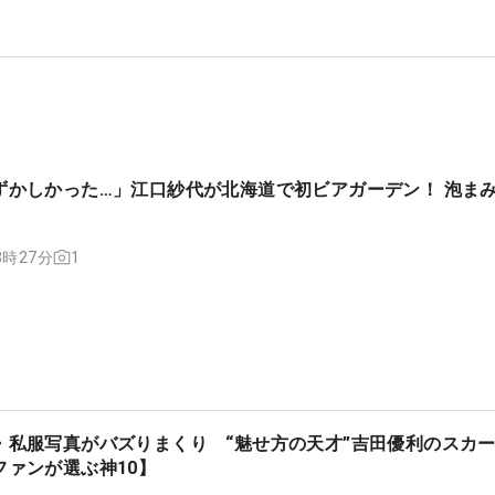
ずかしかった…」江口紗代が北海道で初ビアガーデン！ 泡ま
1
13時27分
・私服写真がバズりまくり “魅せ方の天才”吉田優利のスカ
ファンが選ぶ神10】