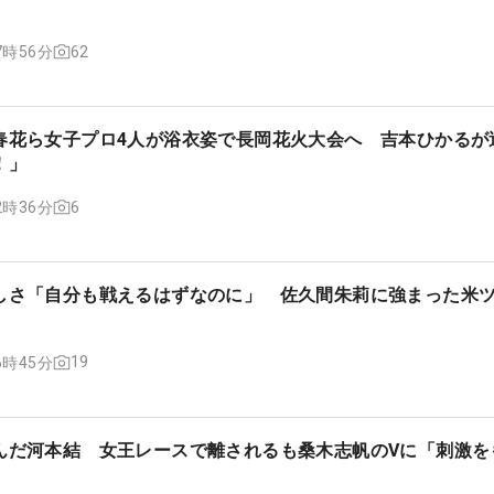
62
17時56分
春花ら女子プロ4人が浴衣姿で長岡花火大会へ 吉本ひかるが
！」
6
12時36分
しさ「自分も戦えるはずなのに」 佐久間朱莉に強まった米
19
16時45分
んだ河本結 女王レースで離されるも桑木志帆のVに「刺激を