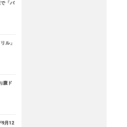
屋で「バ
ドリル」
お腹ド
9月12