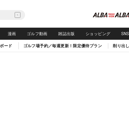
漫画
ゴルフ動画
雑誌出版
ショッピング
SN
ボード
ゴルフ場予約／毎週更新！限定優待プラン
削り出