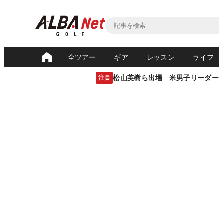
全ツアー
ギア
レッスン
ライフ
松山英樹ら出場 米男子リーダー
注目