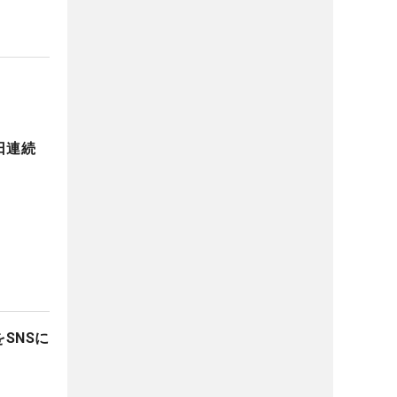
日連続
SNSに