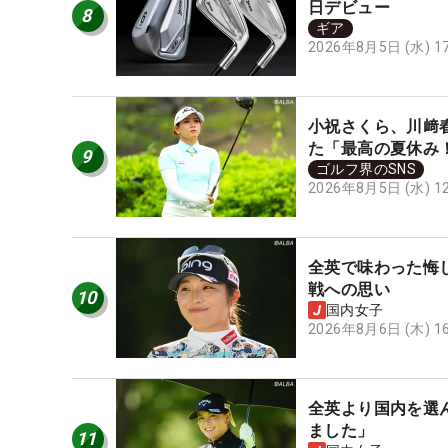
日デビュー
8
ギア
2026年8月5日 (水) 
小祝さくら、川﨑
た「最高の夏休み
9
ゴルフ界のSNS
2026年8月5日 (水) 
全英で味わった悔
戦への思い
10
国内女子
2026年8月6日 (木) 
全英より国内を選
ました」
11