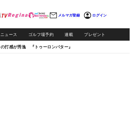
メルマガ登録
ログイン
Sニュース
ゴルフ場予約
連載
プレゼント
しの打感が秀逸 『トゥーロンパター』