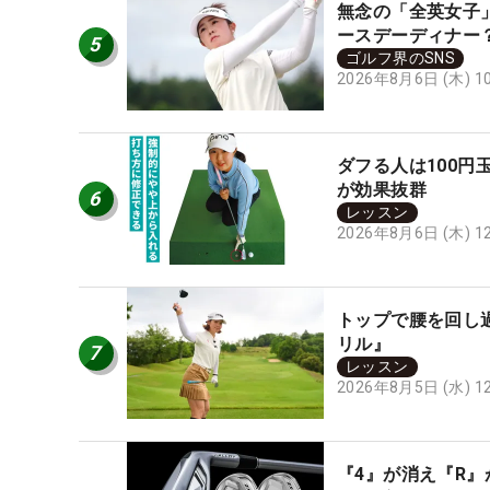
無念の「全英女子
ースデーディナー
5
ゴルフ界のSNS
2026年8月6日 (木) 
ダフる人は100
が効果抜群
6
レッスン
2026年8月6日 (木) 
トップで腰を回し過
リル』
7
レッスン
2026年8月5日 (水) 
『4』が消え『R』が