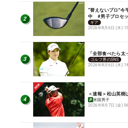
“替えないプロ”今
中 #男子プロセ
2
ギア
2026年8月6日 (木) 
「全部食べたら太
3
ゴルフ界のSNS
2026年8月6日 (木) 
＜速報＞松山英樹
4
米国男子
2026年8月7日 (金) 