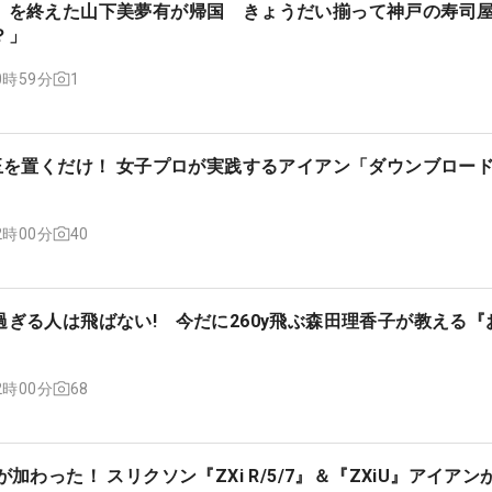
」を終えた山下美夢有が帰国 きょうだい揃って神戸の寿司
？」
1
10時59分
円玉を置くだけ！ 女子プロが実践するアイアン「ダウンブロー
40
12時00分
ぎる人は飛ばない! 今だに260y飛ぶ森田理香子が教える『
68
12時00分
加わった！ スリクソン『ZXi R/5/7』＆『ZXiU』アイアンが