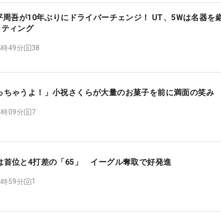
平周吾が10年ぶりにドライバーチェンジ！ UT、5Wは名器を
ッティング
38
15時49分
っちゃうよ！」小祝さくらが大量のお菓子を前に満面の笑み
7
14時09分
は首位と4打差の「65」 イーグル奪取で好発進
1
06時59分