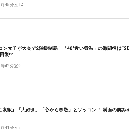
12
11時45分
ラコン女子が大会で2階級制覇！「40°近い気温」の激闘後は“2
回復!?
9
10時43分
に素敵」「大好き」「心から尊敬」とゾッコン！ 満面の笑みを
5
16時41分