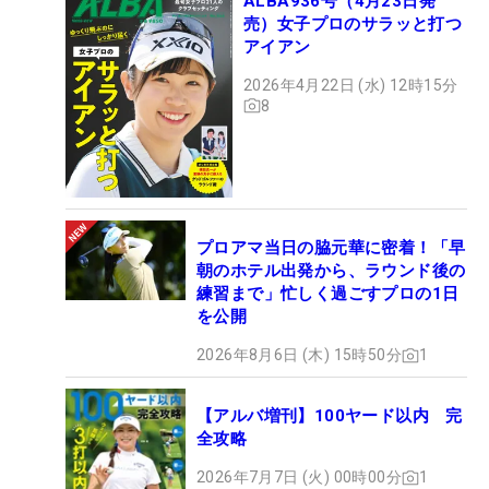
ALBA936号（4月23日発
売）女子プロのサラッと打つ
アイアン
2026年4月22日 (水) 12時15分
8
プロアマ当日の脇元華に密着！「早
朝のホテル出発から、ラウンド後の
練習まで」忙しく過ごすプロの1日
を公開
2026年8月6日 (木) 15時50分
1
【アルバ増刊】100ヤード以内 完
全攻略
2026年7月7日 (火) 00時00分
1