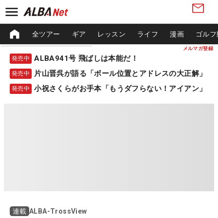
全ツアー
ギア
レッスン
ライフ
漫画
ゴルフ
メルマガ登録
ALBA941号 飛ばしは本能だ！
発売中
片山晋呉が語る「ボール位置とアドレスの大正解」
発売中
小祝さくらがお手本「もうダフらない！アイアン」
発売中
ALBA-TrossView
連載