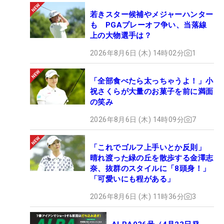
若きスター候補やメジャーハンター
も PGAプレーオフ争い、当落線
上の大物選手は？
2026年8月6日 (木) 14時02分
1
「全部食べたら太っちゃうよ！」小
祝さくらが大量のお菓子を前に満面
の笑み
2026年8月6日 (木) 14時09分
7
「これでゴルフ上手いとか反則」
晴れ渡った緑の丘を散歩する金澤志
奈、抜群のスタイルに「8頭身！」
「可愛いにも程がある」
2026年8月6日 (木) 11時36分
3