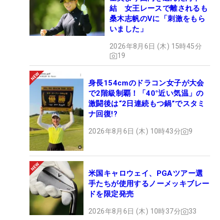
結 女王レースで離されるも
桑木志帆のVに「刺激をもら
いました」
2026年8月6日 (木) 15時45分
19
身長154cmのドラコン女子が大会
で2階級制覇！「40°近い気温」の
激闘後は“2日連続もつ鍋”でスタミ
ナ回復!?
2026年8月6日 (木) 10時43分
9
米国キャロウェイ、PGAツアー選
手たちが使用するノーメッキブレー
ドを限定発売
2026年8月6日 (木) 10時37分
33