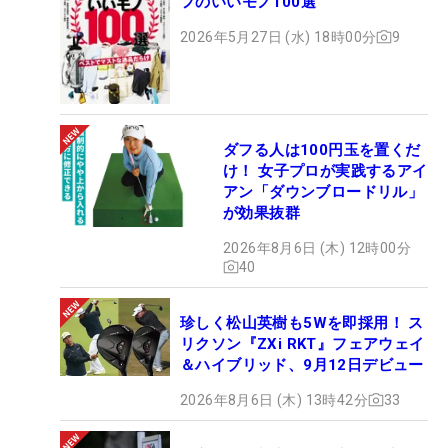
フのいいモノ100選
2026年5月27日 (水) 18時00分
9
ダフる人は100円玉を置くだ
け！ 女子プロが実践するアイ
アン「ダウンブロードリル」
が効果抜群
2026年8月6日 (木) 12時00分
40
珍しく松山英樹も5Wを即採用！ ス
リクソン『ZXi RKT』フェアウェイ
＆ハイブリッド、9月12日デビュー
2026年8月6日 (木) 13時42分
33