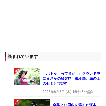
読まれています
「ボトッ！って音が…」ラウンド中
にまさかの珍客!? 都玲華、頭の上
のセミと“共演”
2026年8月6日 (木) 16時45分
3
全英より国内を選んだ河本