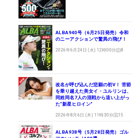
ALBA940号（6月25日発売）令和
のニーアクションで驚異の飛び！
2026年6月24日 (水) 12時00分
8
改名が呼び込んだ悲願の初V！ 苦節
を乗り越えた美女イ・ユルリンは、
同姓同名7人の混戦から這い上がっ
た“新星ヒロイン”
2026年8月6日 (木) 11時30分
15
ALBA938号（5月28日発売）ゴル