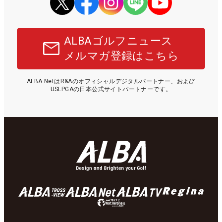
ALBAゴルフニュース
メルマガ登録はこちら
ALBA NetはR&Aのオフィシャルデジタルパートナー、および
USLPGAの日本公式サイトパートナーです。