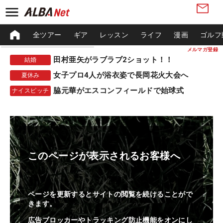
全ツアー
ギア
レッスン
ライフ
漫画
ゴルフ
メルマガ登録
田村亜矢がラブラブ2ショット！！
結婚
女子プロ4人が浴衣姿で長岡花火大会へ
夏休み
脇元華がエスコンフィールドで始球式
ナイスピッチ
このページが表示されるお客様へ
ページを更新するとサイトの閲覧を続けることがで
きます。
広告ブロッカーやトラッキング防止機能をオンにし