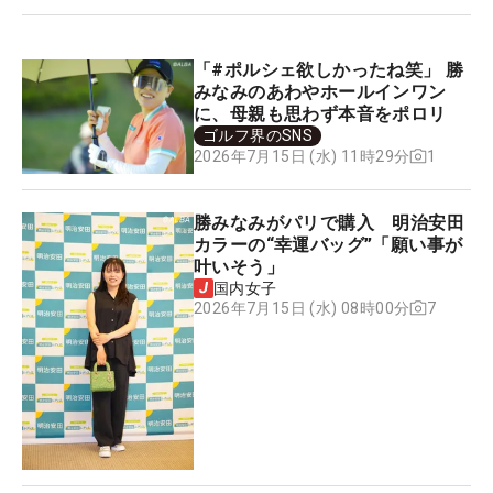
「#ポルシェ欲しかったね笑」 勝
みなみのあわやホールインワン
に、母親も思わず本音をポロリ
ゴルフ界のSNS
1
2026年7月15日 (水) 11時29分
勝みなみがパリで購入 明治安田
カラーの“幸運バッグ”「願い事が
叶いそう」
国内女子
7
2026年7月15日 (水) 08時00分