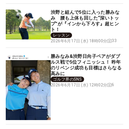
渋野と組んで5位に入った勝みな
み 腰も上体も回した“深いトッ
プ”が『インから下ろす』超ヒン
ト！
レッスン
33
2026年6月17日 (水) 18時00分
勝みなみ&渋野日向子ペアがダブ
ルス戦で5位フィニッシュ！ 昨年
のリベンジ成功も目標はさらなる
高みに
ゴルフ界のSNS
6
2026年6月17日 (水) 12時02分