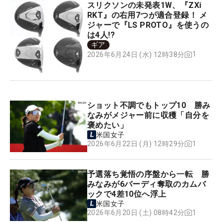
スリクソンの未発表1W、『ZXi
RKT』の右用7つが適合登録！ メ
ジャーで『LS PROTO』を使うの
は4人!?
ギア
1
2026年6月24日 (水) 12時38分
ショット不調でもトップ10 勝み
なみがメジャー前に収穫「自分を
褒めたい」
米国女子
1
2026年6月22日 (月) 12時29分
予選落ち覚悟の序盤から一転 勝
みなみが6バーディ奪取のカムバ
ックで4差10位へ浮上
米国女子
1
2026年6月20日 (土) 08時42分