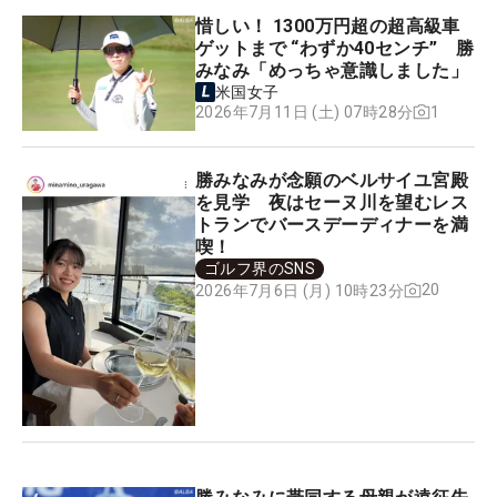
惜しい！ 1300万円超の超高級車
ゲットまで “わずか40センチ” 勝
みなみ「めっちゃ意識しました」
米国女子
1
2026年7月11日 (土) 07時28分
勝みなみが念願のベルサイユ宮殿
を見学 夜はセーヌ川を望むレス
トランでバースデーディナーを満
喫！
ゴルフ界のSNS
20
2026年7月6日 (月) 10時23分