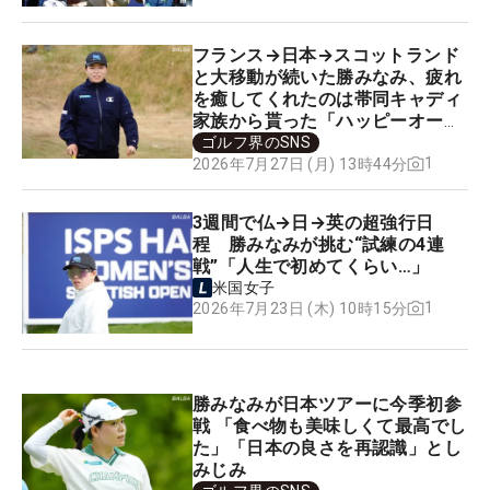
フランス→日本→スコットランド
と大移動が続いた勝みなみ、疲れ
を癒してくれたのは帯同キャディ
家族から貰った「ハッピーオー
ラ」
ゴルフ界のSNS
1
2026年7月27日 (月) 13時44分
3週間で仏→日→英の超強行日
程 勝みなみが挑む“試練の4連
戦”「人生で初めてくらい…」
米国女子
1
2026年7月23日 (木) 10時15分
勝みなみが日本ツアーに今季初参
戦 「食べ物も美味しくて最高でし
た」「日本の良さを再認識」とし
みじみ