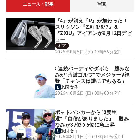
ニュース・記事
写真
『4』が消え『R』が加わった！
スリクソン『ZXi R/5/7』＆
『ZXiU』アイアンが9月12日デビ
ュー
ギア
1
2026年8月5日 (水) 17時56分
5連続バーディやダボも 勝みな
みが“荒波ゴルフ”でメジャーV視
野「チャンスは誰にでもある」
米国女子
1
2026年8月2日 (日) 08時00分
ポットバンカーから“2度生
還”「自信がありました」 勝み
なみが37位→6位に急上昇
米国女子
11
2026年8月1日 (土) 07時51分