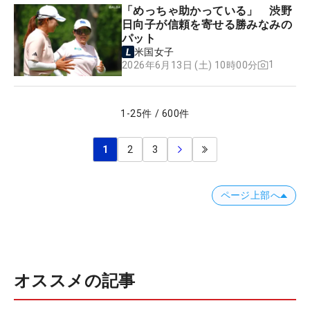
「めっちゃ助かっている」 渋野
日向子が信頼を寄せる勝みなみの
パット
米国女子
1
2026年6月13日 (土) 10時00分
1
-
25
件
/
600
件
1
2
3
ページ上部へ
オススメの記事