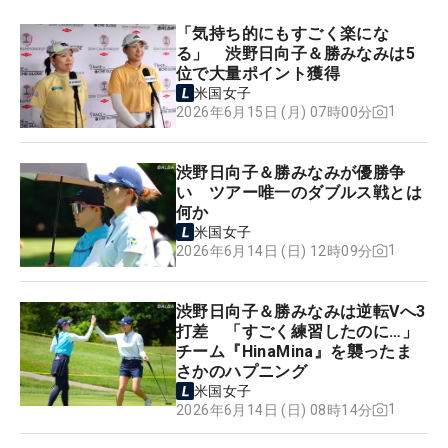
「気持ち的にもすごく楽にな
る」 渋野日向子＆勝みなみは5
位で大量ポイント獲得
米国女子
1
2026年6月15日 (月) 07時00分
渋野日向子＆勝みなみが優勝争
い ツアー唯一のダブルス戦とは
何か
米国女子
1
2026年6月14日 (日) 12時09分
渋野日向子＆勝みなみは逆転Vへ3
打差 「すごく練習したのに…」
チーム『HinaMina』を襲ったま
さかのハプニング
米国女子
1
2026年6月14日 (日) 08時14分