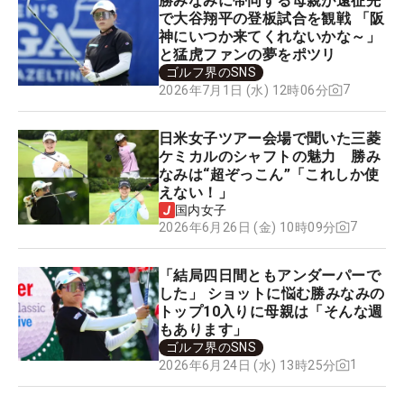
勝みなみに帯同する母親が遠征先
で大谷翔平の登板試合を観戦 「阪
神にいつか来てくれないかな～」
と猛虎ファンの夢をポツリ
ゴルフ界のSNS
7
2026年7月1日 (水) 12時06分
日米女子ツアー会場で聞いた三菱
ケミカルのシャフトの魅力 勝み
なみは“超ぞっこん”「これしか使
えない！」
国内女子
7
2026年6月26日 (金) 10時09分
「結局四日間ともアンダーパーで
した」 ショットに悩む勝みなみの
トップ10入りに母親は「そんな週
もあります」
ゴルフ界のSNS
1
2026年6月24日 (水) 13時25分