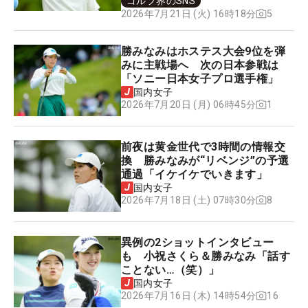
ゴルフ界のSNS
5
2026年7月21日 (火) 16時18分
勝みなみはホステス大会9位を弾
みに主戦場へ 次の日本参戦は
「ソニー日本女子プロ選手権」
国内女子
1
2026年7月20日 (月) 06時45分
前夜は黄金世代で3時間の情報交
換 勝みなみが“リベンジ”の予選
通過「イケイケでいきます」
国内女子
8
2026年7月18日 (土) 07時30分
異例の2ショットインタビュー
も 小祝さくら＆勝みなみ「話す
ことない…（笑）」
国内女子
16
2026年7月16日 (木) 14時54分