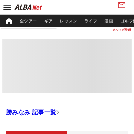
全ツアー
ギア
レッスン
ライフ
漫画
ゴルフ
メルマガ登録
勝みなみ 記事一覧