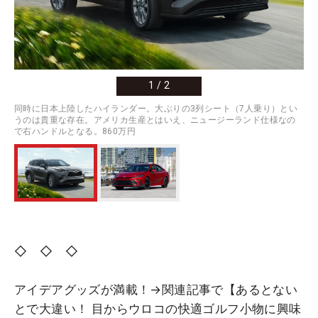
1
/
2
同時に日本上陸したハイランダー。大ぶりの3列シート（7人乗り）とい
うのは貴重な存在。アメリカ生産とはいえ、ニュージーランド仕様なの
で右ハンドルとなる。860万円
◇ ◇ ◇
アイデアグッズが満載！→関連記事で【
あるとない
とで大違い！ 目からウロコの快適ゴルフ小物に興味