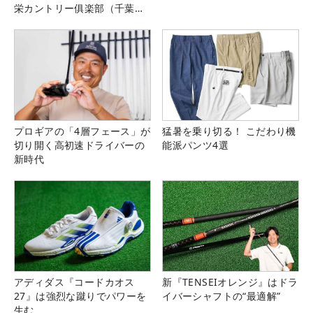
栄カントリー俱楽部（千葉
県）
プロギアの「4層フェース」が
猛暑を乗り切る！ こだわり機
切り開く高初速ドライバーの
能派パンツ4選
新時代
アディダス『コードカオス
新『TENSEIオレンジ』はドラ
27』は強烈な蹴りでパワーを
イバーシャフトの“最適解”
生む