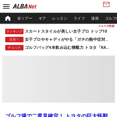
全ツアー
ギア
レッスン
ライフ
漫画
ゴルフ
メルマガ登録
スカートスタイルが美しい女子プロ トップ10
ランキング
女子プロやキャディがやる「ガチの熱中症対策」
注目！
ゴルフバッグ4本飲み込む積載力 トヨタ「RAV4」
チェック
ゴルフ場で二度見確定！ トヨタの巨大怪獣