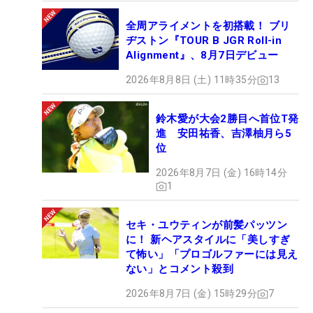
全周アライメントを初搭載！ ブリ
ヂストン『TOUR B JGR Roll-in
Alignment』、8月7日デビュー
2026年8月8日 (土) 11時35分
13
鈴木愛が大会2勝目へ首位T発
進 安田祐香、吉澤柚月ら5
位
2026年8月7日 (金) 16時14分
1
セキ・ユウティンが前髪パッツン
に！ 新ヘアスタイルに「美しすぎ
て怖い」「プロゴルファーには見え
ない」とコメント殺到
2026年8月7日 (金) 15時29分
7