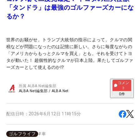
「タンドラ」は最強のゴルファーズカーにな
るか？
世界のお騒がせ、トランプ大統領の指示によって、クルマの関
税などが問題になったのは記憶に新しい。さらに毎度ながらの
「アメリカからもっとクルマを買え」とも。それを受けてトヨ
タが動いた！ 超個性的なクルマが日本上陸。果たしてゴルファ
ーズカーとして使えるのか⁉
コメン
所属
ALBA Net編集部
ト
ALBA Net編集部
/
ALBA Net
0
件
配信日時：
2026年6月12日 11時15分
ゴルフライフ
#
車