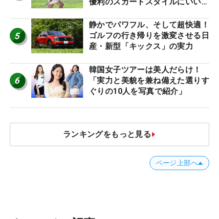
優利のスカートスタイルにいい
ね！【ファンが選ぶ神10】
静かでパワフル、そして超快適！
5
ゴルフの行き帰りを激変させる日
産・新型「キックス」の実力
韓国女子ツアーは美人だらけ！
6
「実力と美貌を兼ね備えた選りす
ぐりの10人を写真で紹介」
ランキングをもっと見る
ページ上部へ