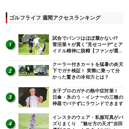
ゴルフライフ 週間アクセスランキング
試合でパンツはほぼ履かない⁉
1
菅沼菜々が貫く“見せコーデ”とア
イドル精神に脱帽【ファンが選ぶ
神10】
クーラー付きカートを猛暑の炎天
2
下でガチ検証！ 実際に乗って分
かった驚きの冷却力とは？
女子プロのガチの熱中症対策！
3
日傘・氷のう・インナーの三種の
神器でバテずにラウンドできます
インスタのウェア・私服写真がバ
4
ズりまくり “魅せ方の天才”吉田