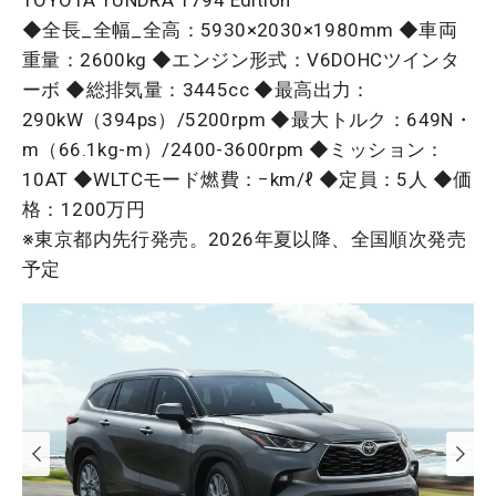
TOYOTA TUNDRA 1794 Edition
◆全長_全幅_全高：5930×2030×1980mm ◆車両
重量：2600kg ◆エンジン形式：V6DOHCツインタ
ーボ ◆総排気量：3445cc ◆最高出力：
290kW（394ps）/5200rpm ◆最大トルク：649N・
m（66.1kg-m）/2400-3600rpm ◆ミッション：
10AT ◆WLTCモード燃費：−km/ℓ ◆定員：5人 ◆価
格：1200万円
※東京都内先行発売。2026年夏以降、全国順次発売
予定