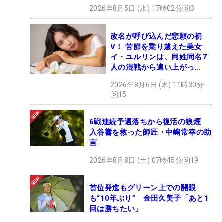
2026年8月5日 (水) 17時02分
3
改名が呼び込んだ悲願の初
V！ 苦節を乗り越えた美女
イ・ユルリンは、同姓同名7
人の混戦から這い上がっ
た“新星ヒロイン”
2026年8月6日 (木) 11時30分
15
6戦連続予選落ちから復活の狼煙
入谷響を救った師匠・中嶋常幸の助
言
2026年8月8日 (土) 07時45分
19
首位発進もグリーン上での開眼
も“10年ぶり” 金田久美子「あと1
回は勝ちたい」