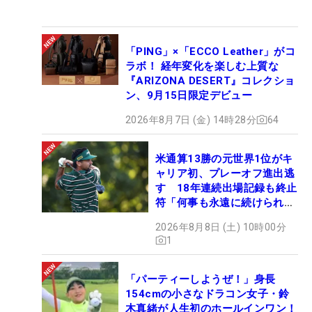
「PING」×「ECCO Leather」がコ
ラボ！ 経年変化を楽しむ上質な
『ARIZONA DESERT』コレクショ
ン、9月15日限定デビュー
2026年8月7日 (金) 14時28分
64
米通算13勝の元世界1位がキ
ャリア初、プレーオフ進出逃
す 18年連続出場記録も終止
符「何事も永遠に続けられな
い」
2026年8月8日 (土) 10時00分
1
「パーティーしようぜ！」身長
154cmの小さなドラコン女子・鈴
木真緒が人生初のホールインワン！