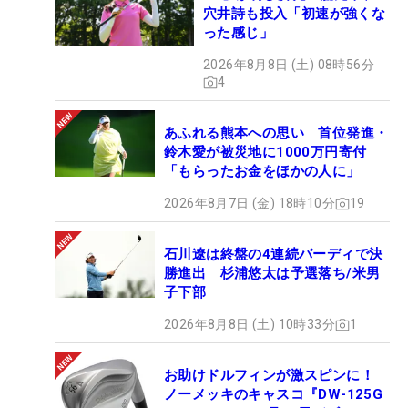
穴井詩も投入「初速が強くな
った感じ」
2026年8月8日 (土) 08時56分
4
あふれる熊本への思い 首位発進・
鈴木愛が被災地に1000万円寄付
「もらったお金をほかの人に」
2026年8月7日 (金) 18時10分
19
石川遼は終盤の4連続バーディで決
勝進出 杉浦悠太は予選落ち/米男
子下部
2026年8月8日 (土) 10時33分
1
お助けドルフィンが激スピンに！
ノーメッキのキャスコ『DW-125G