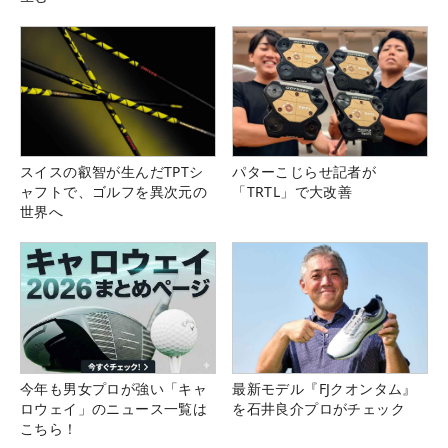
スイスの叡智が生んだTPTシ
パターこじらせ記者が
ャフトで、ゴルフを異次元の
「TRTL」で大改善
世界へ
今年も男女プロが強い「キャ
最新モデル『FJクオンタム』
ロウェイ」のニュース一覧は
を石井良介プロがチェック
こちら！