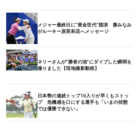
思ったけれど飛んじゃった。風が思ったよりも吹い
ていなくて、もう一番手、落としてもよかった。で
も個人的にはいいショットだった。ふふふ」
メジャー最終日に“黄金世代”競演 勝みなみ
がルーキー原英莉花へメッセージ
右に池が広がり、風は左からのアゲンスト。フェー
ドヒッターとはいえ、どうしても緊張感を抱くシチ
ュエーションだった。帯同する武尾隆央コーチとは
『まずグリーンに乗せる』とことを優先に「作戦」
ネリーさんが“勝者の池”にダイブした瞬間を
撮りました【現地撮影動画】
を練っていた。「グリーンを外れてボギーにしたけ
れど、アレはいいショットでした。きょうはけっこ
う攻めていたと思いますよ」とコーチはうれしそう
に評した。
日本勢の連続トップ10入りが早くもストッ
プ 危機感を口にする選手も「いまの状態
では優勝できない」
次のメジャーは「全米女子オープン」（6月4日開
幕、リビエラCC/カリフォルニア州）。だが、現時
点で出場権は持っていない。今週のメキシコ大会は
スキップし、代わりに28日にサンフランシスコ州シ