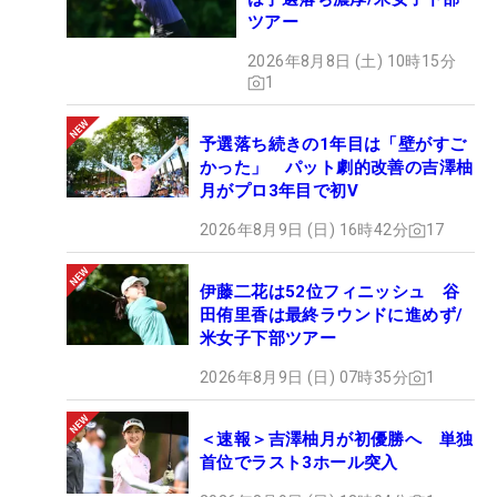
ツアー
2026年8月8日 (土) 10時15分
1
予選落ち続きの1年目は「壁がすご
かった」 パット劇的改善の吉澤柚
月がプロ3年目で初V
2026年8月9日 (日) 16時42分
17
伊藤二花は52位フィニッシュ 谷
田侑里香は最終ラウンドに進めず/
米女子下部ツアー
2026年8月9日 (日) 07時35分
1
＜速報＞吉澤柚月が初優勝へ 単独
首位でラスト3ホール突入