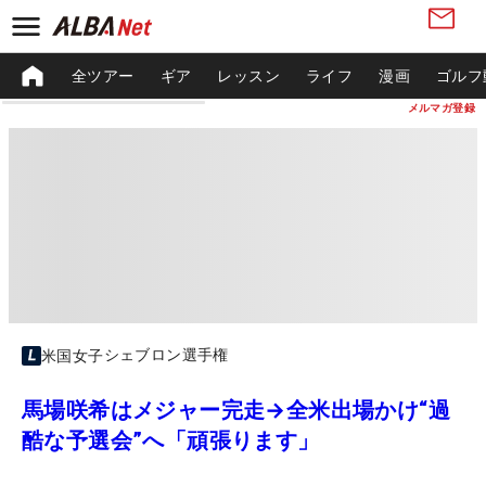
全ツアー
ギア
レッスン
ライフ
漫画
ゴルフ
メルマガ登録
シェブロン選手権
米国女子
馬場咲希はメジャー完走→全米出場かけ“過
酷な予選会”へ「頑張ります」