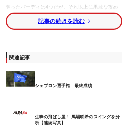
奪ったバーディは4つだが、それ以上に果敢な攻め
が光った一日だった。2番パー3では右奥の激ピンに
記事の続きを読む
つっこんだ。「（練習日から何度も）回っていると
攻め方が分かってくる。冷静にマネジメントできた
し、期間中に良くなっていたホールもあった。4日
間プレーしないと感じられないこと」。初日以来の
アンダーパーに、わずかに笑みを浮かべる。
関連記事
ここまでの3日間すべてでグリーン左に外し、ボギ
ーを2つ喫している17番では、この日もスコアを落
とした。フェアウェイの好位置にしっかり運び、ア
シェブロン選手権 最終成績
イアンでのハーフショットが細長いグリーンのピン
6ヤードほど手前に着弾。だが、そのまま奥のスタ
ンドまでこぼれた。
生粋の飛ばし屋！ 馬場咲希のスイングを分
「ピンが奥だからそこまで突っ込まなくていいやと
析【連続写真】