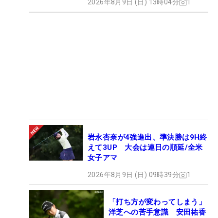
2026年8月9日 (日) 13時04分
1
岩永杏奈が4強進出、準決勝は9H終
えて3UP 大会は連日の順延/全米
女子アマ
2026年8月9日 (日) 09時39分
1
「打ち方が変わってしまう」
洋芝への苦手意識 安田祐香