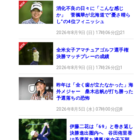
消化不良の日々に「こんな感じ
か」 菅楓華が北海道で“憂さ晴ら
し”の4位フィニッシュ
2026年8月9日 (日) 17時06分
21
全米女子アマチュアゴルフ選手権
決勝マッチプレーの成績
2026年8月9日 (日) 17時26分
1
昨年は「全く歯が立たなかった」海
外メジャー 桑木志帆が打ち勝った
予選落ちの恐怖
2026年8月5日 (水) 07時00分
8
伊藤二花は「69」と巻き返し
決勝進出圏内へ 谷田侑里香
は予選落ち濃厚/米女子下部