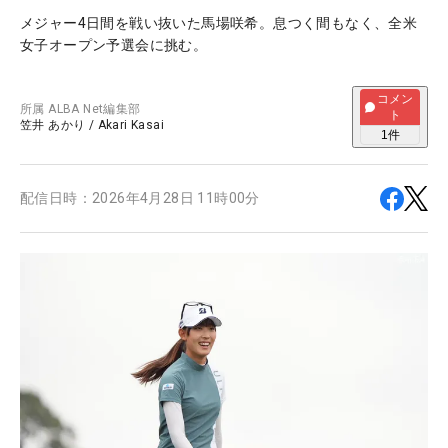
メジャー4日間を戦い抜いた馬場咲希。息つく間もなく、全米
女子オープン予選会に挑む。
コメン
所属
ALBA Net編集部
ト
笠井 あかり
/
Akari Kasai
1
件
配信日時：
2026年4月28日 11時00分