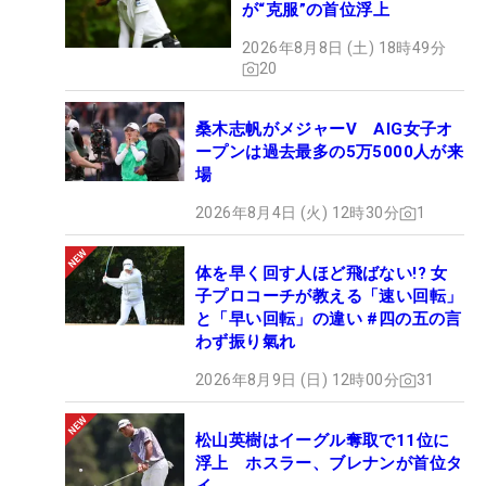
が“克服”の首位浮上
2026年8月8日 (土) 18時49分
20
桑木志帆がメジャーV AIG女子オ
ープンは過去最多の5万5000人が来
場
2026年8月4日 (火) 12時30分
1
体を早く回す人ほど飛ばない!? 女
子プロコーチが教える「速い回転」
と「早い回転」の違い #四の五の言
わず振り氣れ
2026年8月9日 (日) 12時00分
31
松山英樹はイーグル奪取で11位に
浮上 ホスラー、ブレナンが首位タ