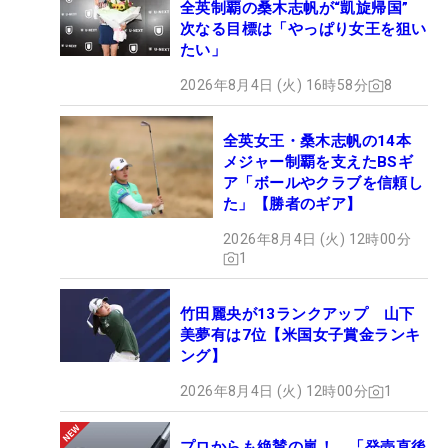
全英制覇の桑木志帆が“凱旋帰国”
次なる目標は「やっぱり女王を狙い
たい」
2026年8月4日 (火) 16時58分
8
全英女王・桑木志帆の14本
メジャー制覇を支えたBSギ
ア「ボールやクラブを信頼し
た」【勝者のギア】
2026年8月4日 (火) 12時00分
1
竹田麗央が13ランクアップ 山下
美夢有は7位【米国女子賞金ランキ
ング】
2026年8月4日 (火) 12時00分
1
プロからも絶賛の嵐！ 「発売直後