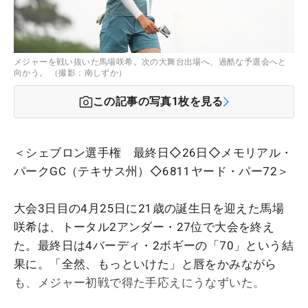
メジャーを戦い抜いた馬場咲希。次の大舞台出場へ、過酷な予選会へと
向かう。 （撮影：南しずか）
この記事の写真
1
枚を見る
＜シェブロン選手権 最終日◇26日◇メモリアル・
パークGC（テキサス州）◇6811ヤード・パー72＞
大会3日目の4月25日に21歳の誕生日を迎えた馬場
咲希は、トータル2アンダー・27位で大会を終え
た。最終日は4バーディ・2ボギーの「70」という結
果に。「全然、もっといけた」と唇をかみながら
も、メジャー初戦で得た手応えにうなずいた。