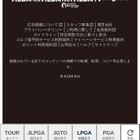
広告掲載について
スタッフ募集
運営会社
プライバシーポリシー
ご利用に際して
会員規約
ガイドライン
特定商取引法に基づく表示
ゴルフ場予約サービス利用規約
マイページサービス利用規約
ポイント利用規約
お問合せ
ヘルプ
サイトマップ
掲載されている全てのコンテンツの無断での転載、転用、コピー等は禁じま
す。
© ALBA Net
TOUR
JLPGA
JGTO
LPGA
PGA
閉じる
全ツアー
国内女子
国内男子
米国女子
米国男子
更新