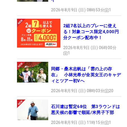
イ
2026年8月9日 (日) 08時53分
1
2組7名以上のプレーに使え
る！対象コース限定4,000円
分クーポン配布中！
2026年8月9日 (日) 06時00分
1
同郷・桑木志帆は「雲の上の存
在」 小林光希が全英女王のキャデ
ィとツアー初Vへ
2026年8月9日 (日) 08時03分
20
石川遼は暫定68位 第3ラウンドは
悪天候の影響で順延/米男子下部
2026年8月9日 (日) 11時15分
1