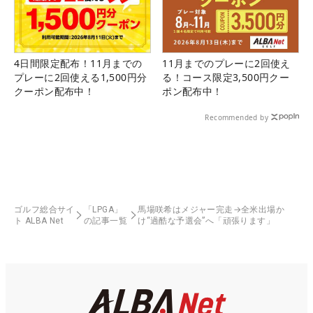
4日間限定配布！11月までの
11月までのプレーに2回使え
プレーに2回使える1,500円分
る！コース限定3,500円クー
クーポン配布中！
ポン配布中！
Recommended by
ゴルフ総合サイ
「LPGA」
馬場咲希はメジャー完走→全米出場か
ト ALBA Net
の記事一覧
け“過酷な予選会”へ「頑張ります」