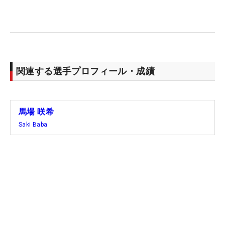
アトルのレーニエG&CCで行われる全米予選会に出
場する。
昨年はハワイ州での予選会に出場。キャディなしの
セルフプレーで36ホールを戦い抜いて、わずか1枠
関連する選手プロフィール・成績
の出場権をつかみとった。「頑張ります」。目指す
大舞台のために、もうひと踏ん張りする。（文・笠
井あかり）
馬場 咲希
Saki Baba