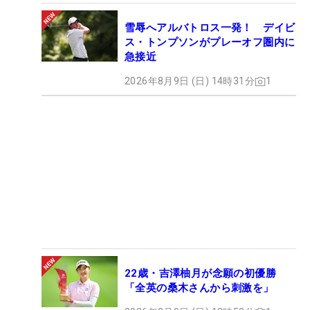
雪辱へアルバトロス一発！ デイビ
ス・トンプソンがプレーオフ圏内に
急接近
2026年8月9日 (日) 14時31分
1
22歳・吉澤柚月が念願の初優勝
「全英の桑木さんから刺激を」