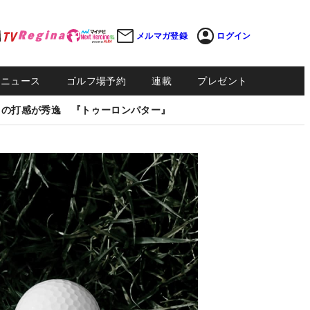
メルマガ登録
ログイン
Sニュース
ゴルフ場予約
連載
プレゼント
しの打感が秀逸 『トゥーロンパター』