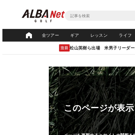
全ツアー
ギア
レッスン
ライフ
松山英樹ら出場 米男子リーダー
注目
このページが表示