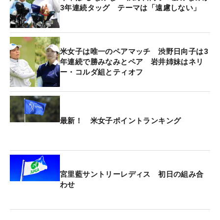
飛距離やショットの持ち味によって役割を分担する
3年連続タッグ テーマは「遠慮しない」
ケースもあるが、古江は「似たようなタイプ」と分
析。それだけに、お互いがどのような攻め方をする
かイメージしやすいことは大きな強みになってく
米女子は唯一のペアマッチ 渋野日向子は3
る。
年連続で勝みなみとペア 岩井姉妹はネリ
ー・コルダ組とティオフ
「お互いをヒントにしながら、安定感で上回ってバ
ーディチャンスができれば」と古江。息の合ったプ
レーでチャンスを積み重ねていく青写真を描く。
最新！ 米女子ポイントランキング
一方で、西村には楽しみだけでなく緊張もある。
「迷惑をかけないように」と率直な思いを口にし
た。隣にメジャーチャンピオンがいる心強さがある
宮里藍サントリーレディス 初日の組み合
反面、自分のショットが古江の結果にも影響する責
わせ
任は大きい。
「コミュニケーションを取ってラウンドもできまし