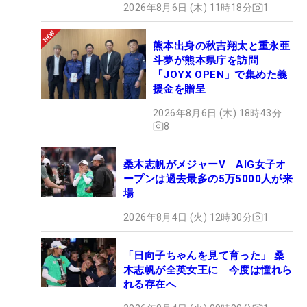
2026年8月6日 (木) 11時18分
1
熊本出身の秋吉翔太と重永亜
斗夢が熊本県庁を訪問
「JOYX OPEN」で集めた義
援金を贈呈
2026年8月6日 (木) 18時43分
8
桑木志帆がメジャーV AIG女子オ
ープンは過去最多の5万5000人が来
場
2026年8月4日 (火) 12時30分
1
「日向子ちゃんを見て育った」 桑
木志帆が全英女王に 今度は憧れら
れる存在へ