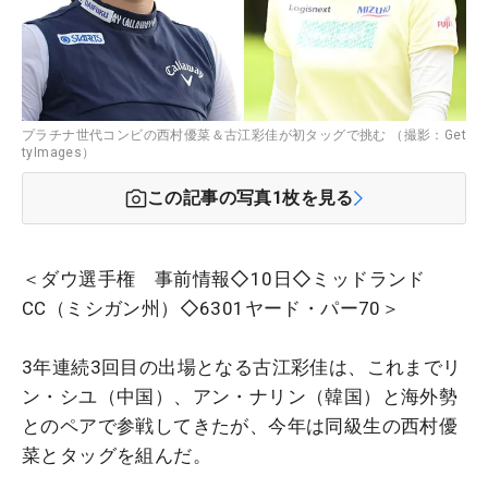
プラチナ世代コンビの西村優菜＆古江彩佳が初タッグで挑む （撮影：Get
tyImages）
この記事の写真
1
枚を見る
＜ダウ選手権 事前情報◇10日◇ミッドランド
CC（ミシガン州）◇6301ヤード・パー70＞
3年連続3回目の出場となる古江彩佳は、これまでリ
ン・シユ（中国）、アン・ナリン（韓国）と海外勢
とのペアで参戦してきたが、今年は同級生の西村優
菜とタッグを組んだ。