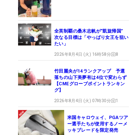
全英制覇の桑木志帆が“凱旋帰国”
次なる目標は「やっぱり女王を狙い
たい」
2026年8月4日 (火) 16時58分
8
竹田麗央が14ランクアップ 予選
落ちの山下美夢有は4位で変わらず
【CMEグローブポイントランキン
グ】
2026年8月4日 (火) 07時30分
1
米国キャロウェイ、PGAツア
ー選手たちが使用するノーメ
ッキブレードを限定発売