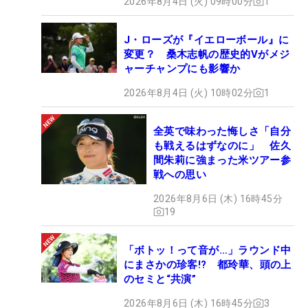
2026年8月4日 (火) 09時00分
1
J・ローズが『イエローボール』に
変更？ 桑木志帆の歴史的Vがメジ
ャーチャンプにも影響か
2026年8月4日 (火) 10時02分
1
全英で味わった悔しさ「自分
も戦えるはずなのに」 佐久
間朱莉に強まった米ツアー参
戦への思い
2026年8月6日 (木) 16時45分
19
「ボトッ！って音が…」ラウンド中
にまさかの珍客!? 都玲華、頭の上
のセミと“共演”
2026年8月6日 (木) 16時45分
3