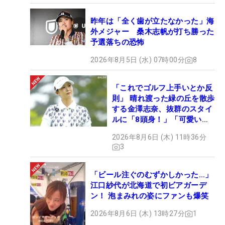
昨年は「全く歯が立たなかった」海
外メジャー 桑木志帆が打ち勝った
予選落ちの恐怖
2026年8月5日 (水) 07時00分
8
「これでゴルフ上手いとか反
則」 晴れ渡った緑の丘を散歩
する金澤志奈、抜群のスタイ
ルに「8頭身！」「可愛いに
も程がある」
2026年8月6日 (木) 11時36分
3
「ビール注ぐのむずかしかった…」
江口紗代が北海道で初ビアガーデ
ン！ 泡まみれの姿にファンも爆笑
2026年8月6日 (木) 13時27分
1