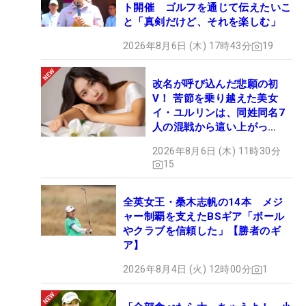
ト開催 ゴルフを通じて伝えたいこ
と「真剣だけど、それを楽しむ」
2026年8月6日 (木) 17時43分
19
改名が呼び込んだ悲願の初
V！ 苦節を乗り越えた美女
イ・ユルリンは、同姓同名7
人の混戦から這い上がっ
た“新星ヒロイン”
2026年8月6日 (木) 11時30分
15
全英女王・桑木志帆の14本 メジ
ャー制覇を支えたBSギア「ボール
やクラブを信頼した」【勝者のギ
ア】
2026年8月4日 (火) 12時00分
1