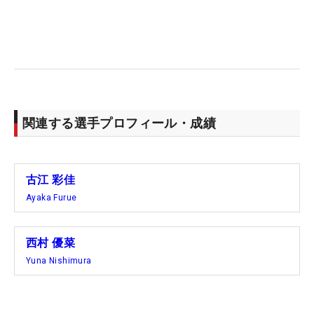
たし、彼女からプラスになることをしっかり吸収し
たい」。入念な準備を重ねながら大会に備えてき
た。
「しっかり楽しんで、上を目指して頑張りたい」と
古江。「彼女の良いゴルフに引っ張られながら、自
関連する選手プロフィール・成績
分も自信を持ってプレーしたい」と西村。ダブルス
戦ならではの楽しさ、緊張感を抱えながらプラチナ
世代コンビの戦いが始まる。（文・齊藤啓介）
古江 彩佳
Ayaka Furue
西村 優菜
Yuna Nishimura