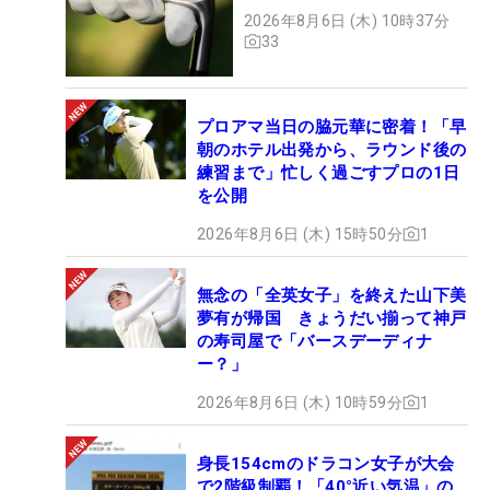
2026年8月6日 (木) 10時37分
33
プロアマ当日の脇元華に密着！「早
朝のホテル出発から、ラウンド後の
練習まで」忙しく過ごすプロの1日
を公開
2026年8月6日 (木) 15時50分
1
無念の「全英女子」を終えた山下美
夢有が帰国 きょうだい揃って神戸
の寿司屋で「バースデーディナ
ー？」
2026年8月6日 (木) 10時59分
1
身長154cmのドラコン女子が大会
で2階級制覇！「40°近い気温」の