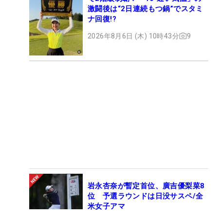
激闘後は“2日連続もつ鍋”でスタミ
ナ回復!?
2026年8月6日 (木) 10時43分
9
岩永杏奈が暫定首位、廣吉優梨菜8
位 予選ラウンドは日没サスペ/全
米女子アマ