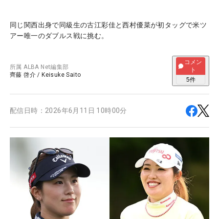
同じ関西出身で同級生の古江彩佳と西村優菜が初タッグで米ツ
アー唯一のダブルス戦に挑む。
コメン
所属
ALBA Net編集部
ト
齊藤 啓介
/
Keisuke Saito
5
件
配信日時：
2026年6月11日 10時00分