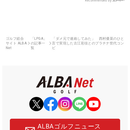
Recommended by
ゴルフ総合
「LPGA」
「ダメ元で連絡してみた」 西村優菜のひと
サイト ALBA
の記事一
言で実現した古江彩佳とのプラチナ世代コン
Net
覧
ビ
ALBAゴルフニュース