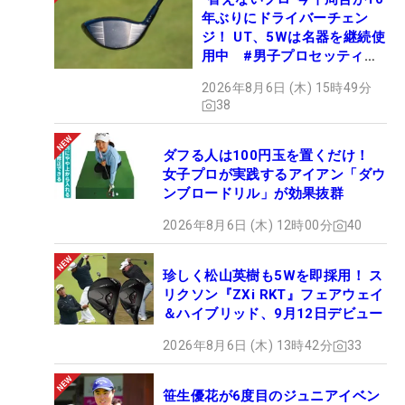
年ぶりにドライバーチェン
ジ！ UT、5Wは名器を継続使
用中 #男子プロセッティン
グ
2026年8月6日 (木) 15時49分
38
ダフる人は100円玉を置くだけ！
女子プロが実践するアイアン「ダウ
ンブロードリル」が効果抜群
2026年8月6日 (木) 12時00分
40
珍しく松山英樹も5Wを即採用！ ス
リクソン『ZXi RKT』フェアウェイ
＆ハイブリッド、9月12日デビュー
2026年8月6日 (木) 13時42分
33
笹生優花が6度目のジュニアイベン