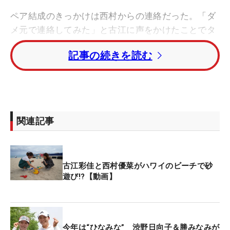
ペア結成のきっかけは西村からの連絡だった。「ダ
メ元で連絡してみた」と古江に声をかけたことでタ
ッグが実現。同じ関西出身で、コースを離れても親
記事の続きを読む
交の深い2人が選んだチーム名は『Minis』。小柄な
2人らしく、“ミニ”を由来に名付けたという。
チーム名から連想し、入場曲には映画『ミニオン
ズ』の『Universal Fanfare』を選択。「現地の人に
関連記事
も分かりやすいように」との思いも込められてい
る。
古江彩佳と西村優菜がハワイのビーチで砂
今大会の初日と3日目は、1つのボールを交互に打つ
遊び!?【動画】
フォアサム形式で行われる。奇数ホールと偶数ホー
ルでティショットの担当を分けるフォーマットだけ
に、ペアごとの戦略も重要だ。
今年は“ひなみな” 渋野日向子＆勝みなみが