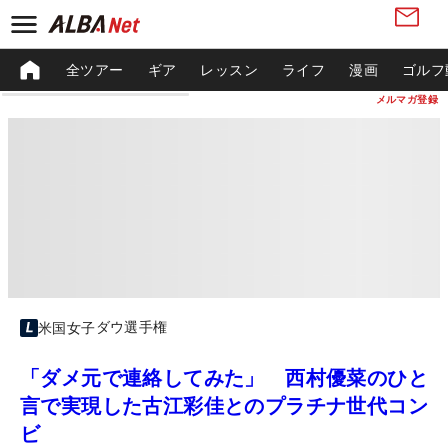
全ツアー
ギア
レッスン
ライフ
漫画
ゴルフ
メルマガ登録
ダウ選手権
米国女子
「ダメ元で連絡してみた」 西村優菜のひと
言で実現した古江彩佳とのプラチナ世代コン
ビ