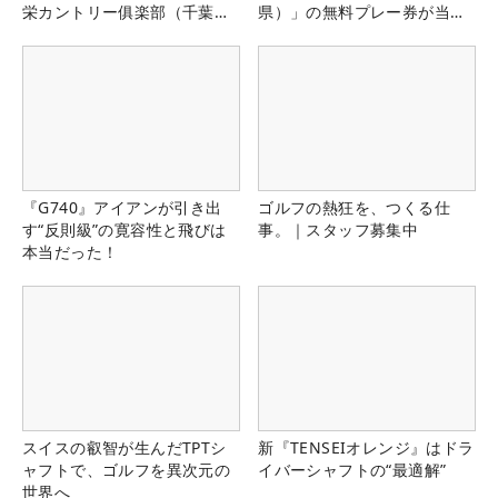
栄カントリー俱楽部（千葉
県）」の無料プレー券が当た
県）
る！！
『G740』アイアンが引き出
ゴルフの熱狂を、つくる仕
す“反則級”の寛容性と飛びは
事。｜スタッフ募集中
本当だった！
スイスの叡智が生んだTPTシ
新『TENSEIオレンジ』はドラ
ャフトで、ゴルフを異次元の
イバーシャフトの“最適解”
世界へ