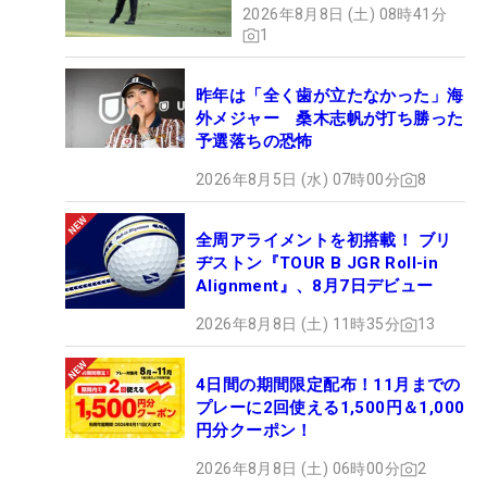
2026年8月8日 (土) 08時41分
1
昨年は「全く歯が立たなかった」海
外メジャー 桑木志帆が打ち勝った
予選落ちの恐怖
2026年8月5日 (水) 07時00分
8
全周アライメントを初搭載！ ブリ
ヂストン『TOUR B JGR Roll-in
Alignment』、8月7日デビュー
2026年8月8日 (土) 11時35分
13
4日間の期間限定配布！11月までの
プレーに2回使える1,500円＆1,000
円分クーポン！
2026年8月8日 (土) 06時00分
2