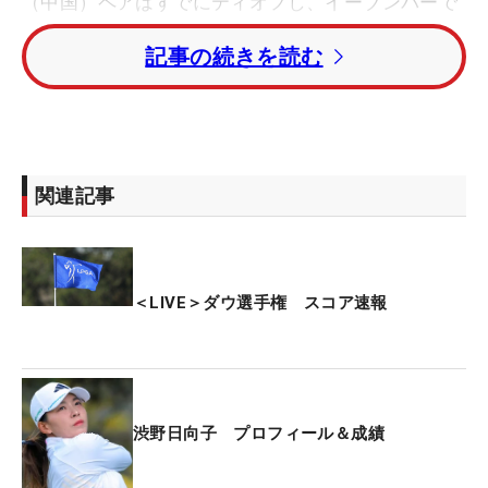
（中国）ペアはすでにティオフし、イーブンパーで
プレーしている。吉田優利＆馬場咲希は日本時間午
記事の続きを読む
後8時26分にティオフし、ボギーで滑り出してい
る。
3年連続のコンビ結成となった渋野日向子＆勝みな
みは、深夜午前1時36分にティオフする。
関連記事
先週の「米国女子オープン」で6位に入った畑岡奈
紗は、ツアー通算15勝のコ・ジンヨン（韓国）とペ
アを組み、午前1時14分にラウンドを開始する。
＜LIVE＞ダウ選手権 スコア速報
渋野日向子 プロフィール＆成績