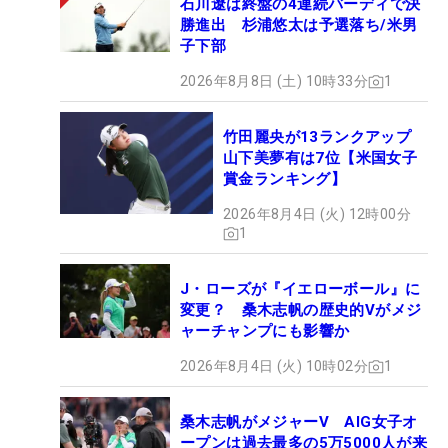
石川遼は終盤の4連続バーディで決
勝進出 杉浦悠太は予選落ち/米男
子下部
2026年8月8日 (土) 10時33分
1
竹田麗央が13ランクアップ
山下美夢有は7位【米国女子
賞金ランキング】
2026年8月4日 (火) 12時00分
1
J・ローズが『イエローボール』に
変更？ 桑木志帆の歴史的Vがメジ
ャーチャンプにも影響か
2026年8月4日 (火) 10時02分
1
桑木志帆がメジャーV AIG女子オ
ープンは過去最多の5万5000人が来