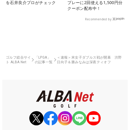
を石井良介プロがチェック
プレーに2回使える1,500円分
クーポン配布中！
Recommended by
ゴルフ総合サイ
「LPGA」
＜速報＞米女子ダブルス戦が開幕 渋野
ト ALBA Net
の記事一覧
日向子＆勝みなみは深夜ティオフ