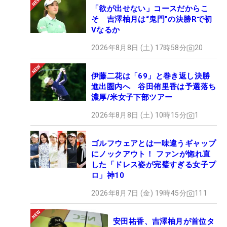
「欲が出せない」コースだからこ
そ 吉澤柚月は“鬼門”の決勝Rで初
Vなるか
2026年8月8日 (土) 17時58分
20
伊藤二花は「69」と巻き返し決勝
進出圏内へ 谷田侑里香は予選落ち
濃厚/米女子下部ツアー
2026年8月8日 (土) 10時15分
1
ゴルフウェアとは一味違うギャップ
にノックアウト！ ファンが惚れ直
した「ドレス姿が完璧すぎる女子プ
ロ」神10
2026年8月7日 (金) 19時45分
111
安田祐香、吉澤柚月が首位タ