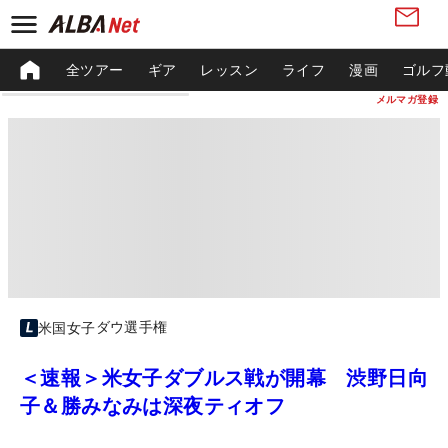
全ツアー
ギア
レッスン
ライフ
漫画
ゴルフ
メルマガ登録
ダウ選手権
米国女子
＜速報＞米女子ダブルス戦が開幕 渋野日向
子＆勝みなみは深夜ティオフ