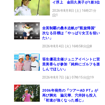
イ浮上 金田久美子が1差3位
2026年8月8日 (土) 16時21分
1
全英制覇の桑木志帆が“凱旋帰国”
次なる目標は「やっぱり女王を狙い
たい」
2026年8月4日 (火) 16時58分
8
笹生優花主催ジュニアイベントに宮
里美香らが参加「純粋にゴルフを楽
しんでほしい」
2026年8月7日 (金) 07時15分
19
2006年発売の『ツアーAD PT』が
再び脚光 脇元華、穴井詩も投入
「初速が強くなった感じ」