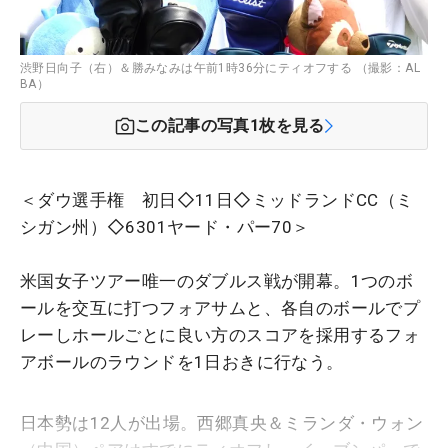
渋野日向子（右）＆勝みなみは午前1時36分にティオフする （撮影：AL
BA）
この記事の写真
1
枚を見る
＜ダウ選手権 初日◇11日◇ミッドランドCC（ミ
シガン州）◇6301ヤード・パー70＞
米国女子ツアー唯一のダブルス戦が開幕。1つのボ
ールを交互に打つフォアサムと、各自のボールでプ
レーしホールごとに良い方のスコアを採用するフォ
アボールのラウンドを1日おきに行なう。
日本勢は12人が出場。西郷真央＆ミランダ・ウォン