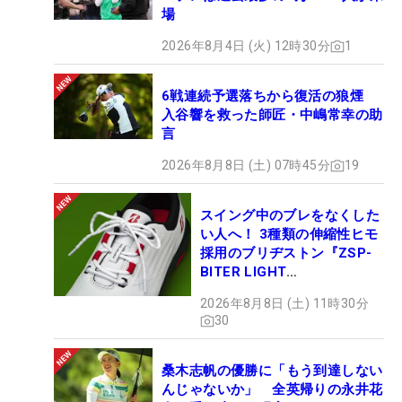
場
2026年8月4日 (火) 12時30分
1
6戦連続予選落ちから復活の狼煙
入谷響を救った師匠・中嶋常幸の助
言
2026年8月8日 (土) 07時45分
19
スイング中のブレをなくした
い人へ！ 3種類の伸縮性ヒモ
採用のブリヂストン『ZSP-
BITER LIGHT
MAGICLACE』、8月8日デビ
2026年8月8日 (土) 11時30分
ュー
30
桑木志帆の優勝に「もう到達しない
んじゃないか」 全英帰りの永井花