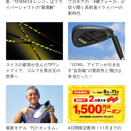
新『TENSEIオレンジ』はドラ
プロギアの「4層フェース」が
イバーシャフトの“最適解”
切り開く高初速ドライバーの
新時代
スイスの叡智が生んだTPTシ
『G740』アイアンが引き出
ャフトで、ゴルフを異次元の
す“反則級”の寛容性と飛びは
世界へ
本当だった！
最新モデル『FJクオンタム』
4日間限定配布！11月までの