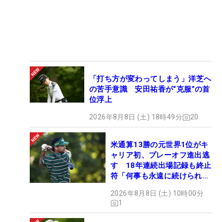
「打ち方が変わってしまう」洋芝へ
の苦手意識 安田祐香が“克服”の首
位浮上
2026年8月8日 (土) 18時49分
20
米通算13勝の元世界1位がキ
ャリア初、プレーオフ進出逃
す 18年連続出場記録も終止
符「何事も永遠に続けられな
い」
2026年8月8日 (土) 10時00分
1