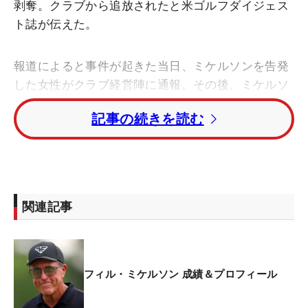
剥奪。クラブから追放されたと米ゴルフダイジェス
ト誌が伝えた。
報道によると事件が起きた当日、ミケルソンを告発
した女性がクラブ経営陣に通報。その後、ミケルソ
ンはゴルフコース内で女性から詰め寄られ、ラウン
記事の続きを読む
ド途中にコースから退去するように求められたとい
う。「ザ・ファームズ・ゴルフクラブ」 はゴルフ
ダイジェスト誌に、ミケルソンの名前を明かさなか
ったがトラブルが発生したことは認め、当該人物の
メンバーシップを剥奪したことを伝えた。
関連記事
現在55歳のミケルソンが最後にプレーしたのは、今
年3月のLIVゴルフ・サウスアフリカ大会。歴代覇者
に名を連ねる4月の「マスターズ」は「家族の健康
フィル・ミケルソン 成績＆プロフィール
問題」を理由に欠場し、5月上旬にはLIVゴルフの次
戦、2021年にメジャー最年長記録で制した「全米プ