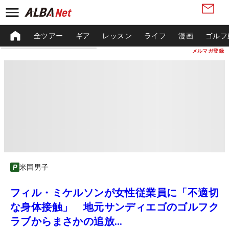
全ツアー
ギア
レッスン
ライフ
漫画
ゴルフ
メルマガ登録
米国男子
フィル・ミケルソンが女性従業員に「不適切
な身体接触」 地元サンディエゴのゴルフク
ラブからまさかの追放…