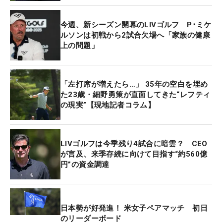
ロ選手権」にも出場しないことを発表した。なおミ
今週、新シーズン開幕のLIVゴルフ P･ミケ
ケルソンは、2位に6度入っている来週の「全米オー
ルソンは初戦から2試合欠場へ「家族の健康
プン」の出場資格は持っていない。
上の問題」
「左打席が増えたら…」 35年の空白を埋め
た23歳・細野勇策が直面してきた“レフティ
の現実”【現地記者コラム】
LIVゴルフは今季残り4試合に暗雲？ CEO
が言及、来季存続に向けて目指す“約560億
円”の資金調達
日本勢が好発進！ 米女子ペアマッチ 初日
のリーダーボード