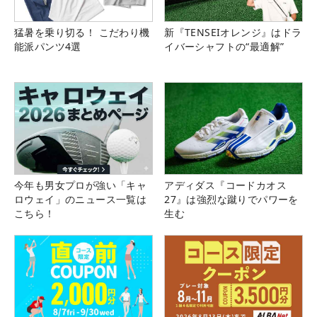
猛暑を乗り切る！ こだわり機
新『TENSEIオレンジ』はドラ
能派パンツ4選
イバーシャフトの“最適解”
今年も男女プロが強い「キャ
アディダス『コードカオス
ロウェイ」のニュース一覧は
27』は強烈な蹴りでパワーを
こちら！
生む