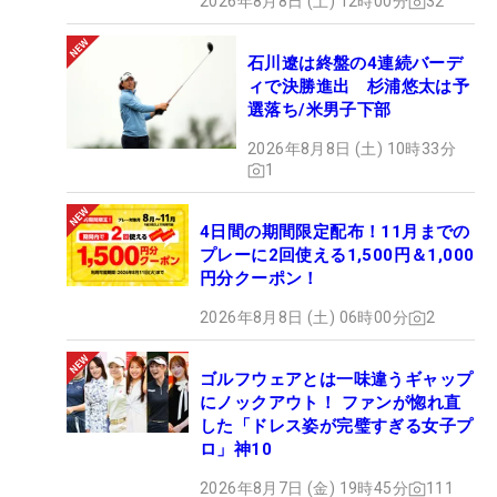
2026年8月8日 (土) 12時00分
32
石川遼は終盤の4連続バーデ
ィで決勝進出 杉浦悠太は予
選落ち/米男子下部
2026年8月8日 (土) 10時33分
1
4日間の期間限定配布！11月までの
プレーに2回使える1,500円＆1,000
円分クーポン！
2026年8月8日 (土) 06時00分
2
ゴルフウェアとは一味違うギャップ
にノックアウト！ ファンが惚れ直
した「ドレス姿が完璧すぎる女子プ
ロ」神10
2026年8月7日 (金) 19時45分
111