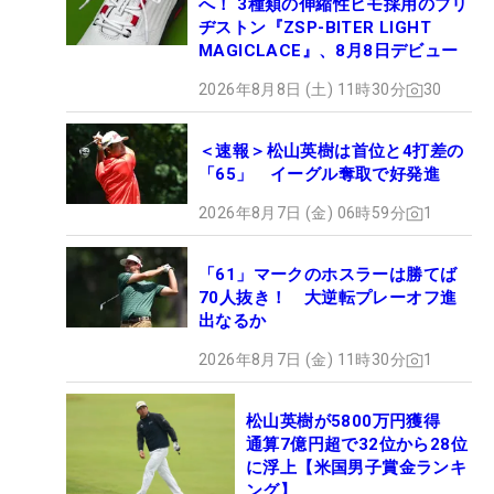
へ！ 3種類の伸縮性ヒモ採用のブリ
ヂストン『ZSP-BITER LIGHT
MAGICLACE』、8月8日デビュー
2026年8月8日 (土) 11時30分
30
＜速報＞松山英樹は首位と4打差の
「65」 イーグル奪取で好発進
2026年8月7日 (金) 06時59分
1
「61」マークのホスラーは勝てば
70人抜き！ 大逆転プレーオフ進
出なるか
2026年8月7日 (金) 11時30分
1
松山英樹が5800万円獲得
通算7億円超で32位から28位
に浮上【米国男子賞金ランキ
ング】