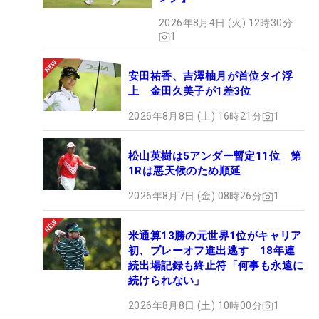
2026年8月4日 (火) 12時30分
1
安田祐香、吉澤柚月が首位タイ浮
上 金田久美子が1差3位
2026年8月8日 (土) 16時21分
1
松山英樹は5アンダー暫定11位 第
1Rは悪天候のため順延
2026年8月7日 (金) 08時26分
1
米通算13勝の元世界1位がキャリア
初、プレーオフ進出逃す 18年連
続出場記録も終止符「何事も永遠に
続けられない」
2026年8月8日 (土) 10時00分
1