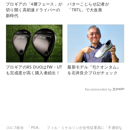
プロギアの「4層フェース」が
パターこじらせ記者が
切り開く高初速ドライバーの
「TRTL」で大改善
新時代
プロギアのRS DUOはFW・UT
最新モデル『FJクオンタム』
も完成度が高く購入者続出！
を石井良介プロがチェック
Recommended by
ゴルフ総合
「PGA」
フィル・ミケルソンが女性従業員に「不適切な