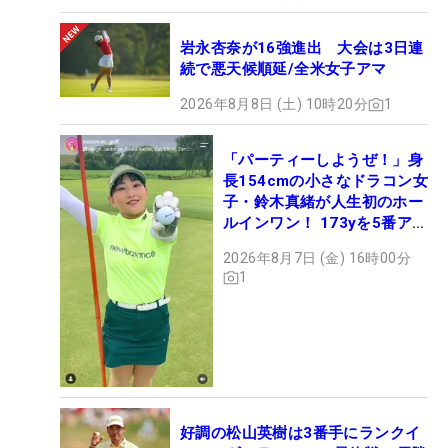
岩永杏奈が16強進出 大会は3日連
続で悪天候順延/全米女子アマ
2026年8月8日 (土) 10時20分
1
「パーティーしようぜ！」身
長154cmの小さなドラコン女
子・鈴木真緒が人生初のホー
ルインワン！ 173yを5番アイ
アンで会心のショット
2026年8月7日 (金) 16時00分
1
好調の松山英樹は3番手にランクイ