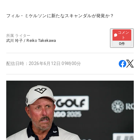
フィル・ミケルソンに新たなスキャンダルが発覚か？
コメン
所属
ライター
ト
武川 玲子
/
Reiko Takekawa
0
件
配信日時：
2026年6月12日 09時00分