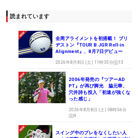
読まれています
全周アライメントを初搭載！ ブリ
ヂストン『TOUR B JGR Roll-in
Alignment』、8月7日デビュー
2026年8月8日 (土) 11時35分
13
2006年発売の『ツアーAD
PT』が再び脚光 脇元華、
穴井詩も投入「初速が強くな
った感じ」
2026年8月8日 (土) 08時56分
4
スイング中のブレをなくしたい人