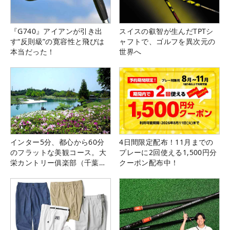
『G740』アイアンが引き出
スイスの叡智が生んだTPTシ
す“反則級”の寛容性と飛びは
ャフトで、ゴルフを異次元の
本当だった！
世界へ
インター5分、都心から60分
4日間限定配布！11月までの
のフラットな美観コース。大
プレーに2回使える1,500円分
栄カントリー俱楽部（千葉
クーポン配布中！
県）