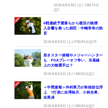
2026年8月8日 (土) 10時15分
1
6戦連続予選落ちから復活の狼煙
入谷響を救った師匠・中嶋常幸の助
言
2026年8月8日 (土) 07時45分
19
若きスター候補やメジャーハンター
も PGAプレーオフ争い、当落線
上の大物選手は？
2026年8月6日 (木) 14時02分
1
＜中間速報＞仲村果乃が単独首位浮
上 1打差に吉澤柚月、小林光希、
全美貞
2026年8月8日 (土) 13時04分
1