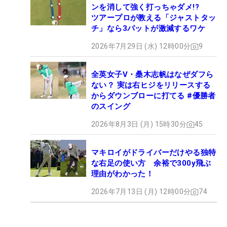
ンを消して強く打っちゃダメ!?
ツアープロが教える「ジャストタッ
チ」なら3パットが激減するワケ
2026年7月29日 (水) 12時00分
9
全英女子V・桑木志帆はなぜダフら
ない？ 実は右ヒジをリリースする
からダウンブローに打てる #優勝者
のスイング
2026年8月3日 (月) 15時30分
45
マキロイがドライバーだけやる独特
な右足の使い方 余裕で300y飛ぶ
理由がわかった！
2026年7月13日 (月) 12時00分
74