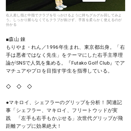
右人差し指と中指でクラブを引っかけるように持ちグルグル回してみよ
う。しっかり握らなくてもクラブが抜けず、手首を柔らかく使えるのが
分かる
■森山 錬
もりやま・れん／1996年生まれ、東京都出身。「右
手は悪者ではなく先生」をテーマにした右手主導理
論がSNSで人気を集める。『Futako Golf Club』でア
マチュアやプロを目指す学生を指導している。
◇ ◇ ◇
●マキロイ、シェフラーのグリップを分析！ 関連記
事「シェフラー、マキロイ、フリートウッドが実
践 「左手も右手もかぶせる」次世代グリップが飛
距離アップに効果絶大！