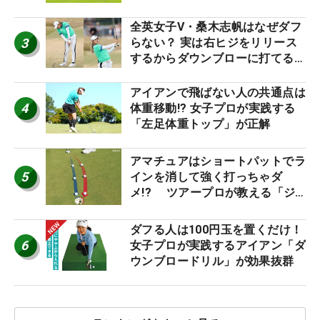
り氣れ
全英女子V・桑木志帆はなぜダフ
3
らない？ 実は右ヒジをリリース
するからダウンブローに打てる #
優勝者のスイング
アイアンで飛ばない人の共通点は
4
体重移動!? 女子プロが実践する
「左足体重トップ」が正解
アマチュアはショートパットでラ
5
インを消して強く打っちゃダ
メ!? ツアープロが教える「ジ
ャストタッチ」なら3パットが激
減するワケ
ダフる人は100円玉を置くだけ！
6
女子プロが実践するアイアン「ダ
ウンブロードリル」が効果抜群