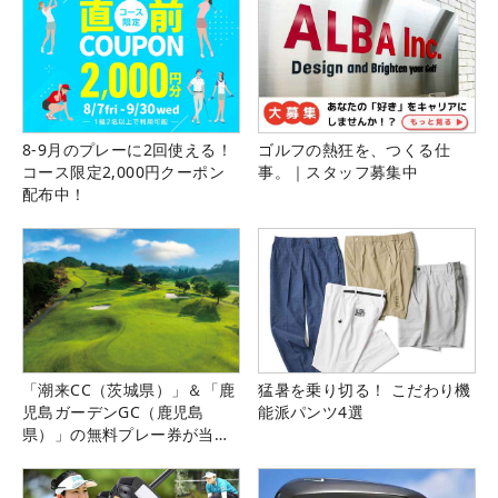
8-9月のプレーに2回使える！
ゴルフの熱狂を、つくる仕
コース限定2,000円クーポン
事。｜スタッフ募集中
配布中！
「潮来CC（茨城県）」＆「鹿
猛暑を乗り切る！ こだわり機
児島ガーデンGC（鹿児島
能派パンツ4選
県）」の無料プレー券が当た
る！！