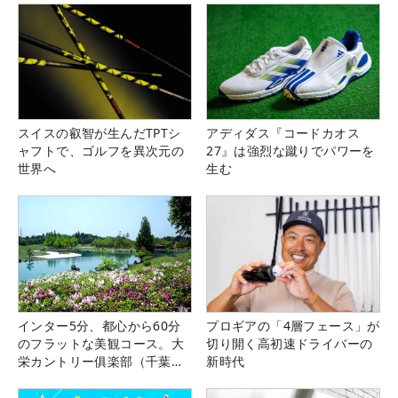
スイスの叡智が生んだTPTシ
アディダス『コードカオス
ャフトで、ゴルフを異次元の
27』は強烈な蹴りでパワーを
世界へ
生む
インター5分、都心から60分
プロギアの「4層フェース」が
のフラットな美観コース。大
切り開く高初速ドライバーの
栄カントリー俱楽部（千葉
新時代
県）