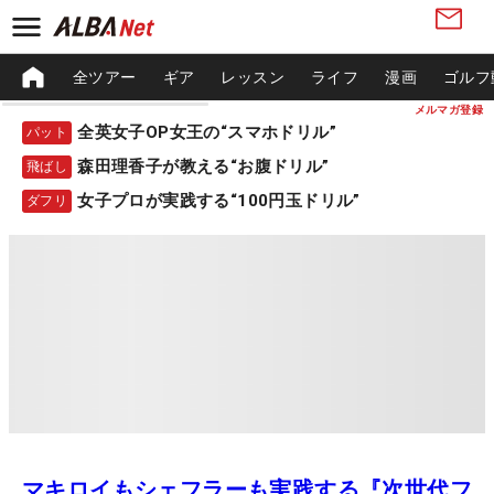
全ツアー
ギア
レッスン
ライフ
漫画
ゴルフ
メルマガ登録
全英女子OP女王の“スマホドリル”
パット
森田理香子が教える“お腹ドリル”
飛ばし
女子プロが実践する“100円玉ドリル”
ダフリ
マキロイもシェフラーも実践する『次世代フ