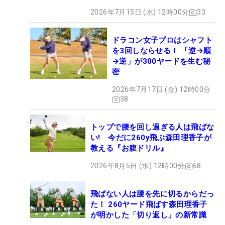
2026年7月15日 (水) 12時00分
33
ドラコン女子プロはシャフト
を3回しならせる！ 「逆→順
→逆」が300ヤードを生む秘
密
2026年7月17日 (金) 12時00分
38
トップで腰を回し過ぎる人は飛ばな
い! 今だに260y飛ぶ森田理香子が
教える『お腹ドリル』
2026年8月5日 (水) 12時00分
68
飛ばない人は腰を先に切るからだっ
た！ 260ヤード飛ばす森田理香子
が明かした「切り返し」の新常識