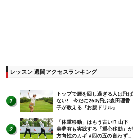
レッスン 週間アクセスランキング
トップで腰を回し過ぎる人は飛ば
1
ない! 今だに260y飛ぶ森田理香
子が教える『お腹ドリル』
「体重移動」はもう古い!? 山下
2
美夢有も実践する「重心移動」が
方向性のカギ #四の五の言わず振