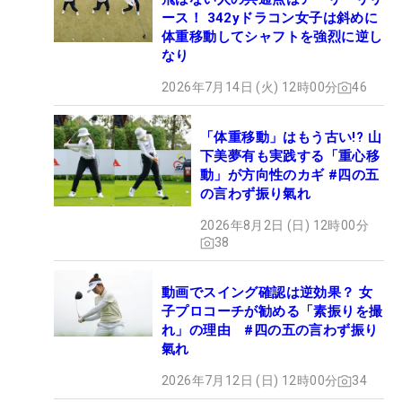
ース！ 342yドラコン女子は斜めに
体重移動してシャフトを強烈に逆し
なり
2026年7月14日 (火) 12時00分
46
「体重移動」はもう古い!? 山
下美夢有も実践する「重心移
動」が方向性のカギ #四の五
の言わず振り氣れ
2026年8月2日 (日) 12時00分
38
動画でスイング確認は逆効果？ 女
子プロコーチが勧める「素振りを撮
れ」の理由 #四の五の言わず振り
氣れ
2026年7月12日 (日) 12時00分
34