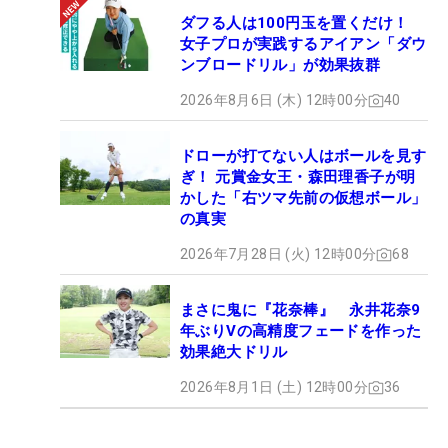
ダフる人は100円玉を置くだけ！
女子プロが実践するアイアン「ダウ
ンブロードリル」が効果抜群
2026年8月6日 (木) 12時00分
40
ドローが打てない人はボールを見す
ぎ！ 元賞金女王・森田理香子が明
かした「右ツマ先前の仮想ボール」
の真実
2026年7月28日 (火) 12時00分
68
まさに鬼に『花奈棒』 永井花奈9
年ぶりVの高精度フェードを作った
効果絶大ドリル
2026年8月1日 (土) 12時00分
36