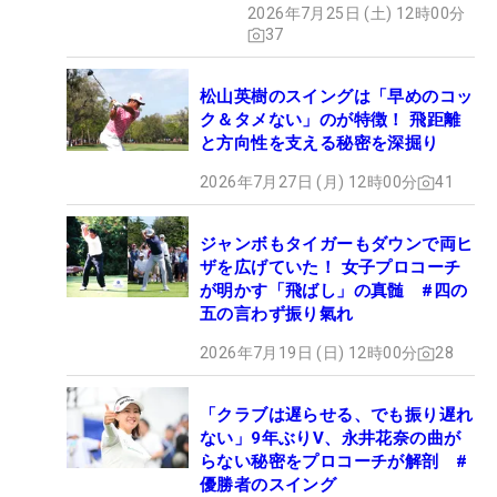
2026年7月25日 (土) 12時00分
37
松山英樹のスイングは「早めのコッ
ク＆タメない」のが特徴！ 飛距離
と方向性を支える秘密を深掘り
2026年7月27日 (月) 12時00分
41
ジャンボもタイガーもダウンで両ヒ
ザを広げていた！ 女子プロコーチ
が明かす「飛ばし」の真髄 #四の
五の言わず振り氣れ
2026年7月19日 (日) 12時00分
28
「クラブは遅らせる、でも振り遅れ
ない」9年ぶりV、永井花奈の曲が
らない秘密をプロコーチが解剖 #
優勝者のスイング