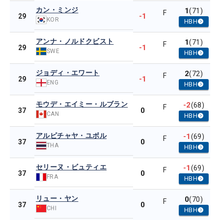
カン・ミンジ
1
(71)
F
-1
29
KOR
HBH
アンナ・ノルドクビスト
1
(71)
F
-1
29
SWE
HBH
ジョディ・エワート
2
(72)
F
-1
29
ENG
HBH
モウデ・エイミー・ルブラン
-2
(68)
F
0
37
CAN
HBH
アルピチャヤ・ユボル
-1
(69)
F
0
37
THA
HBH
セリーヌ・ビュティエ
-1
(69)
F
0
37
FRA
HBH
リュー・ヤン
0
(70)
F
0
37
CHI
HBH