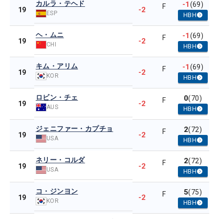
カルラ・テヘド
-1
(69)
F
-2
19
ESP
HBH
ヘ・ムニ
-1
(69)
F
-2
19
CHI
HBH
キム・アリム
-1
(69)
F
-2
19
KOR
HBH
ロビン・チェ
0
(70)
F
-2
19
AUS
HBH
ジェニファー・カプチョ
2
(72)
F
-2
19
USA
HBH
ネリー・コルダ
2
(72)
F
-2
19
USA
HBH
コ・ジンヨン
5
(75)
F
-2
19
KOR
HBH