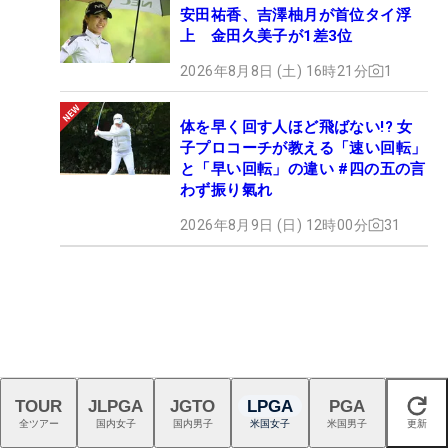
安田祐香、吉澤柚月が首位タイ浮
上 金田久美子が1差3位
2026年8月8日 (土) 16時21分
1
体を早く回す人ほど飛ばない!? 女
子プロコーチが教える「速い回転」
と「早い回転」の違い #四の五の言
わず振り氣れ
2026年8月9日 (日) 12時00分
31
TOUR
JLPGA
JGTO
LPGA
PGA
閉じる
全ツアー
国内女子
国内男子
米国女子
米国男子
更新