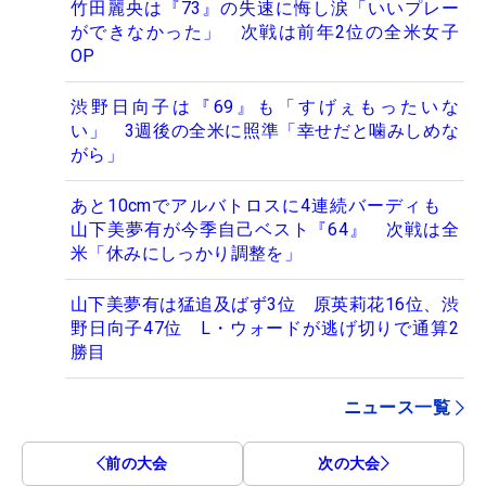
竹田麗央は『73』の失速に悔し涙「いいプレー
ができなかった」 次戦は前年2位の全米女子
OP
渋野日向子は『69』も「すげぇもったいな
い」 3週後の全米に照準「幸せだと噛みしめな
がら」
あと10cmでアルバトロスに4連続バーディも
山下美夢有が今季自己ベスト『64』 次戦は全
米「休みにしっかり調整を」
山下美夢有は猛追及ばず3位 原英莉花16位、渋
野日向子47位 L・ウォードが逃げ切りで通算2
勝目
ニュース一覧
前の大会
次の大会