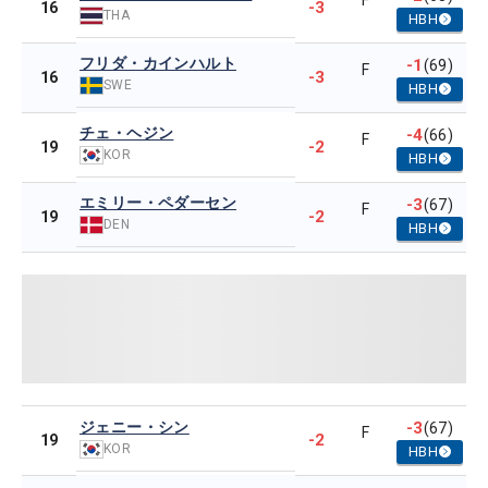
F
-3
16
THA
HBH
フリダ・カインハルト
-1
(69)
F
-3
16
SWE
HBH
チェ・ヘジン
-4
(66)
F
-2
19
KOR
HBH
エミリー・ペダーセン
-3
(67)
F
-2
19
DEN
HBH
ジェニー・シン
-3
(67)
F
-2
19
KOR
HBH