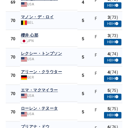
F
4
69
USA
HBH
マノン・デ・ロイ
3
(73)
F
5
70
BEL
HBH
櫻井 心那
3
(73)
F
5
70
JPN
HBH
レクシー・トンプソン
4
(74)
F
5
70
USA
HBH
アリーン・クラウター
4
(74)
F
5
70
GER
HBH
エマ・マクマイラー
5
(75)
F
5
70
USA
HBH
ローレン・テヌータ
5
(75)
F
5
70
USA
HBH
ブリアナ・ドウ
6
(76)