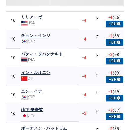
リリア・ヴ
-4
(66)
F
-4
10
USA
HBH
チョン・インジ
-2
(68)
F
-4
10
KOR
HBH
パティ・タバタナキト
-2
(68)
F
-4
10
THA
HBH
イン・ルオニン
-1
(69)
F
-4
10
CHI
HBH
ユン・イナ
-1
(69)
F
-4
10
KOR
HBH
山下 美夢有
-3
(67)
F
-3
16
JPN
HBH
ポーナノン・パットラム
-2
(68)