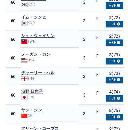
F
3
60
KOR
HBH
イム・ジンヒ
2
(72)
F
3
60
KOR
HBH
シュ・ウェイリン
2
(72)
F
3
60
TWN
HBH
メーガン・カン
3
(73)
F
3
60
USA
HBH
チャーリー・ハル
3
(73)
F
3
60
ENG
HBH
渋野 日向子
4
(74)
F
3
60
JPN
HBH
ヤン・ジン
5
(75)
F
3
60
CHI
HBH
アリセン・コープス
2
(72)