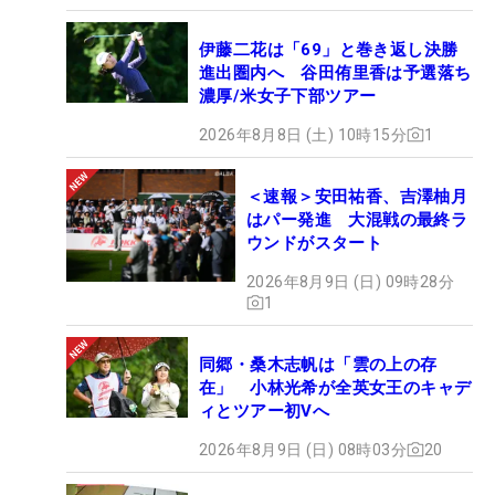
伊藤二花は「69」と巻き返し決勝
進出圏内へ 谷田侑里香は予選落ち
濃厚/米女子下部ツアー
2026年8月8日 (土) 10時15分
1
＜速報＞安田祐香、吉澤柚月
はパー発進 大混戦の最終ラ
ウンドがスタート
2026年8月9日 (日) 09時28分
1
同郷・桑木志帆は「雲の上の存
在」 小林光希が全英女王のキャデ
ィとツアー初Vへ
2026年8月9日 (日) 08時03分
20