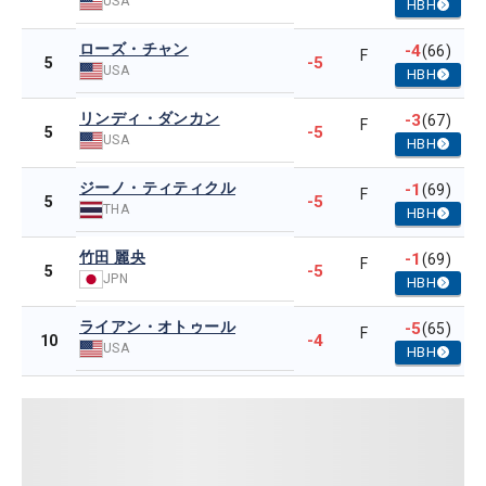
USA
HBH
ローズ・チャン
-4
(66)
F
-5
5
USA
HBH
リンディ・ダンカン
-3
(67)
F
-5
5
USA
HBH
ジーノ・ティティクル
-1
(69)
F
-5
5
THA
HBH
竹田 麗央
-1
(69)
F
-5
5
JPN
HBH
ライアン・オトゥール
-5
(65)
F
-4
10
USA
HBH