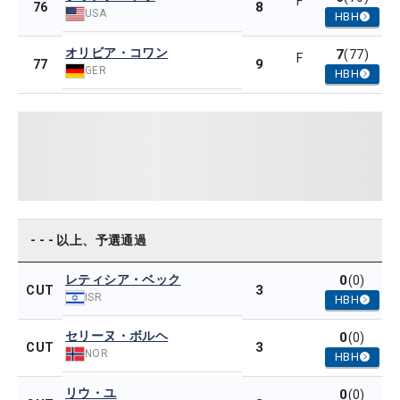
F
8
76
USA
HBH
オリビア・コワン
7
(77)
F
9
77
GER
HBH
- - - 以上、予選通過
レティシア・ベック
0
(0)
3
CUT
ISR
HBH
セリーヌ・ボルヘ
0
(0)
3
CUT
NOR
HBH
リウ・ユ
0
(0)