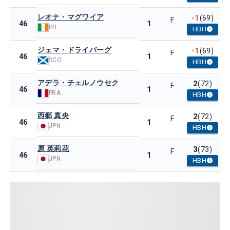
レオナ・マグワイア
-1
(69)
F
1
46
IRL
HBH
ジェマ・ドライバーグ
-1
(69)
F
1
46
SCO
HBH
アデラ・チェルノウセク
2
(72)
F
1
46
FRA
HBH
西郷 真央
2
(72)
F
1
46
JPN
HBH
原 英莉花
3
(73)
F
1
46
JPN
HBH