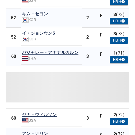
USA
HBH
キム・セヨン
3
(73)
F
2
52
KOR
HBH
イ・ジョンウン6
3
(73)
F
2
52
KOR
HBH
パジャレー・アナナルカルン
1
(71)
F
3
60
THA
HBH
ヤナ・ウィルソン
2
(72)
F
3
60
USA
HBH
アン・ナリン
2
(72)