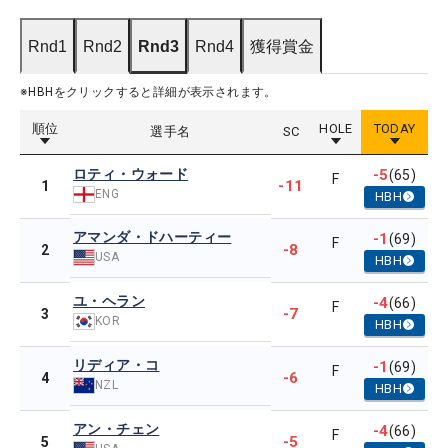
Rnd1
Rnd2
Rnd3
Rnd4
獲得賞金
※HBHをクリックすると詳細が表示されます。
順位
HOLE
TODAY
選手名
SC
ロティ・ウォード
-5
(65)
F
-11
1
ENG
HBH
アマンダ・ドハーティー
-1
(69)
F
-8
2
USA
HBH
ユ・ヘラン
-4
(66)
F
-7
3
KOR
HBH
リディア・コ
-1
(69)
F
-6
4
NZL
HBH
アン・チェン
-4
(66)
F
-5
5