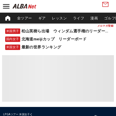
全ツアー
ギア
レッスン
ライフ
漫画
ゴルフ
メルマガ登録
松山英樹ら出場 ウィンダム選手権のリーダーボード
米国男子
北海道meijiカップ リーダーボード
国内女子
最新の世界ランキング
米国女子
LPGAツアー
米国女子