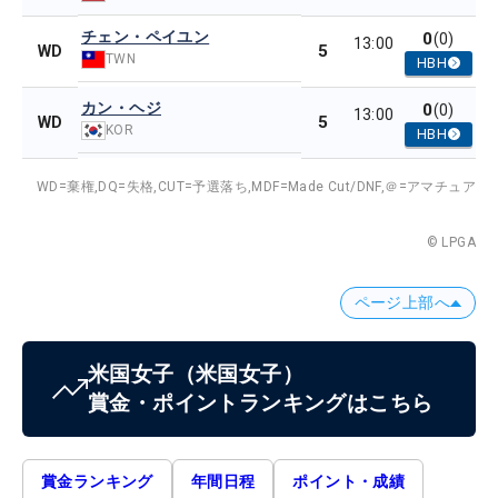
チェン・ペイユン
0
(0)
13:00
5
WD
TWN
HBH
カン・ヘジ
0
(0)
13:00
5
WD
KOR
HBH
WD=棄権,
DQ=失格,
CUT=予選落ち,
MDF=Made Cut/DNF,
＠=アマチュア
© LPGA
ページ上部へ
米国女子
（米国女子）
賞金・ポイントランキングはこちら
賞金ランキング
年間日程
ポイント・成績