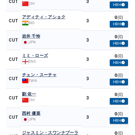
3
CUT
CHI
HBH
アディティ・アショク
0
(0)
3
CUT
IND
HBH
岩井 千怜
0
(0)
3
CUT
JPN
HBH
ミミ・ローズ
0
(0)
3
CUT
ENG
HBH
チェン・スーチャ
0
(0)
3
CUT
TWN
HBH
劉 依一
0
(0)
3
CUT
CHI
HBH
西村 優菜
0
(0)
3
CUT
JPN
HBH
ジャスミン・スワンナプーラ
0
(0)