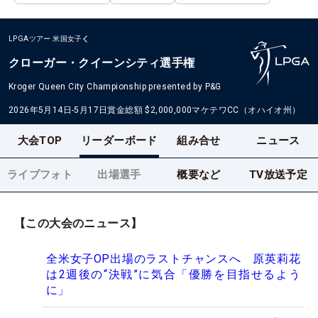
LPGAツアー
米国女子
クローガー・クイーンシティ選手権
Kroger Queen City Championship presented by P&G
2026年5月14日-5月17日
賞金総額
$2,000,000
マケテワCC（オハイオ州）
大会TOP
リーダーボード
組み合せ
ニュース
ライブフォト
出場選手
概要など
TV放送予定
【この大会のニュース】
全米女子OP出場のラストチャンスへ 原英莉花
は2週後の“決戦”に気合「優勝を目指せるよう
に」