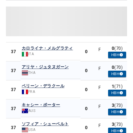
カロライナ・メルグラティ
0
(70)
F
0
37
ITA
HBH
アリヤ・ジュタヌガーン
0
(70)
F
0
37
THA
HBH
ペリーン・デラクール
1
(71)
F
0
37
FRA
HBH
キャシー・ポーター
3
(73)
F
0
37
AUS
HBH
ソフィア・シューベルト
3
(73)
F
0
37
USA
HBH