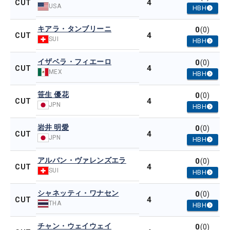
4
CUT
USA
HBH
キアラ・タンブリーニ
0
(0)
4
CUT
SUI
HBH
イザベラ・フィエーロ
0
(0)
4
CUT
MEX
HBH
笹生 優花
0
(0)
4
CUT
JPN
HBH
岩井 明愛
0
(0)
4
CUT
JPN
HBH
アルバン・ヴァレンズエラ
0
(0)
4
CUT
SUI
HBH
シャネッティ・ワナセン
0
(0)
4
CUT
THA
HBH
チャン・ウェイウェイ
0
(0)