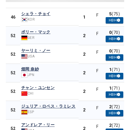
シェラ・チョイ
5
(75)
F
1
46
KOR
HBH
ポリー・マック
0
(70)
F
2
52
GER
HBH
ヤーリミ・ノー
0
(70)
F
2
52
USA
HBH
畑岡 奈紗
1
(71)
F
2
52
JPN
HBH
チャン・ユンセン
1
(71)
F
2
52
CHI
HBH
ジュリア・ロペス・ラミレス
2
(72)
F
2
52
ESP
HBH
アンドレア・リー
2
(72)
F
2
52