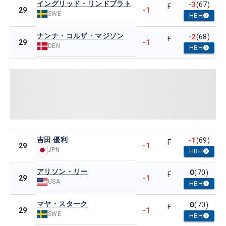
イングリッド・リンドブラト
-3
(67)
F
-1
29
SWE
HBH
ナンナ・コルザ・マジソン
-2
(68)
F
-1
29
DEN
HBH
吉田 優利
-1
(69)
F
-1
29
JPN
HBH
アリソン・リー
0
(70)
F
-1
29
USA
HBH
マヤ・スターク
0
(70)
F
-1
29
SWE
HBH