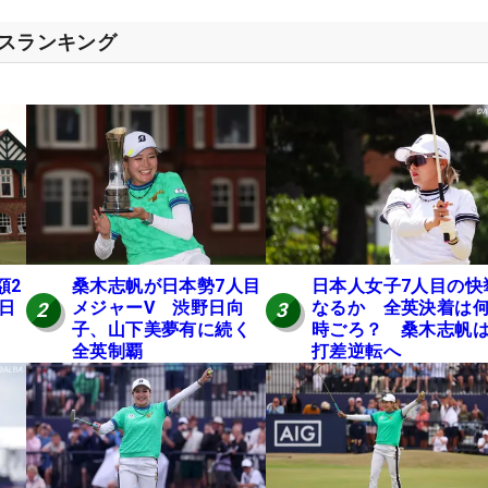
セスランキング
額2
桑木志帆が日本勢7人目
日本人女子7人目の快
 日
メジャーV 渋野日向
なるか 全英決着は
2
3
子、山下美夢有に続く
時ごろ？ 桑木志帆は
全英制覇
打差逆転へ