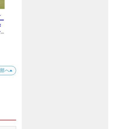
み
ー
が
一
上部へ