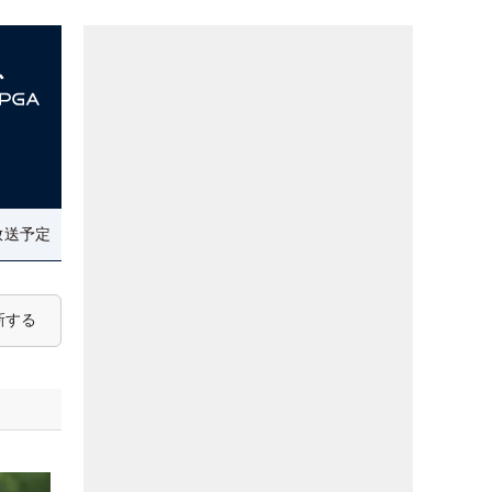
放送予定
新する