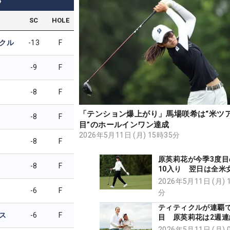
4
SC
HOLE
クル
-13
F
-9
F
-8
F
「テンション爆上がり」馬場咲希は“米ツ
-8
F
目”のホールインワン達成
2026年5月11日 (月) 15時35分
-8
F
原英莉花が今季3度目
-8
F
10入り 翌日は全米
選会へ「いってきま
2026年5月11日 (月) 
-6
F
分
ティティクルが連覇で
ス
-6
F
目 原英莉花は2週連
馬場咲希がホールイ
2026年5月11日 (月) 