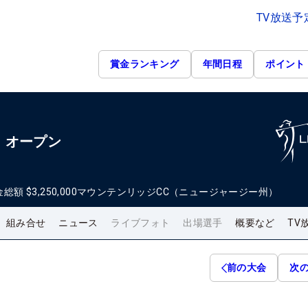
TV放送予
賞金ランキング
年間日程
ポイント
・オープン
金総額
$3,250,000
マウンテンリッジCC（ニュージャージー州）
組み合せ
ニュース
ライブフォト
出場選手
概要など
TV
前の大会
次