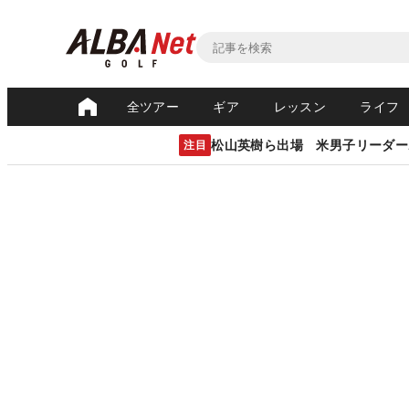
全ツアー
ギア
レッスン
ライフ
松山英樹ら出場 米男子リーダー
注目