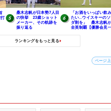
桑木志帆が日本勢7人目
「お酒をいっぱい飲
首
の快挙 23歳ショット
たい…ウイスキーのソ
2打
5
6
メーカー、その軌跡を
ダ割を」 桑木志帆
振り返る
全英制覇【優勝会見
問一答】
ランキングをもっと見る
ページ