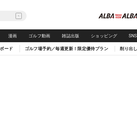
漫画
ゴルフ動画
雑誌出版
ショッピング
SN
ボード
ゴルフ場予約／毎週更新！限定優待プラン
削り出