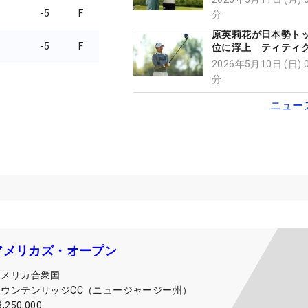
成
-5
F
分
原英莉花が日本勢トッ
-5
F
位に浮上 ティティ
独首位で最終日へ
2026年5月10日 (日) 
分
ニュー
アメリカズ・オープン
アメリカ合衆国
マウンテンリッジCC（ニュージャージー州）
3,250,000