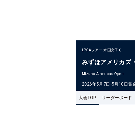
LPGAツアー
米国女子
みずほアメリカズ
Mizuho Americas Open
2026年5月7日-5月10日
賞
大会TOP
リーダーボード