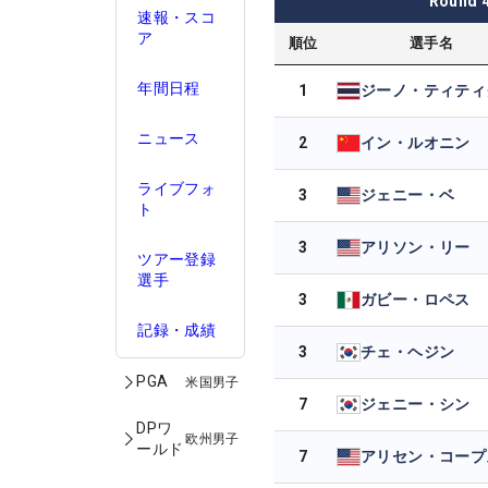
Round
速報・スコ
ア
順位
選手名
年間日程
1
ジーノ・ティティ
ニュース
2
イン・ルオニン
ライブフォ
3
ジェニー・ベ
ト
3
アリソン・リー
ツアー登録
選手
3
ガビー・ロペス
記録・成績
3
チェ・ヘジン
PGA
米国男子
7
ジェニー・シン
DPワ
欧州男子
ールド
7
アリセン・コープ