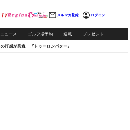
メルマガ登録
ログイン
Sニュース
ゴルフ場予約
連載
プレゼント
しの打感が秀逸 『トゥーロンパター』