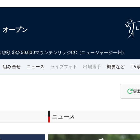
・オープン
金総額
$3,250,000
マウンテンリッジCC（ニュージャージー州）
組み合せ
ニュース
ライブフォト
出場選手
概要など
TV
更
ニュース