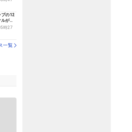
プの12
クルが単
05時27
ス一覧