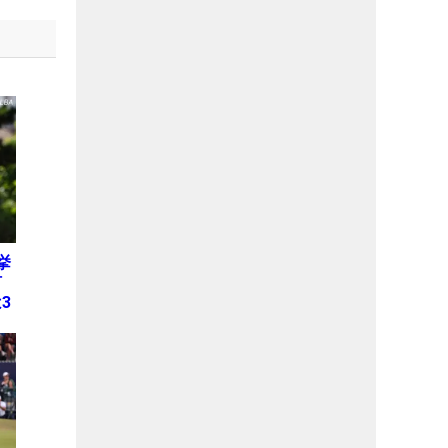
挙
何
3