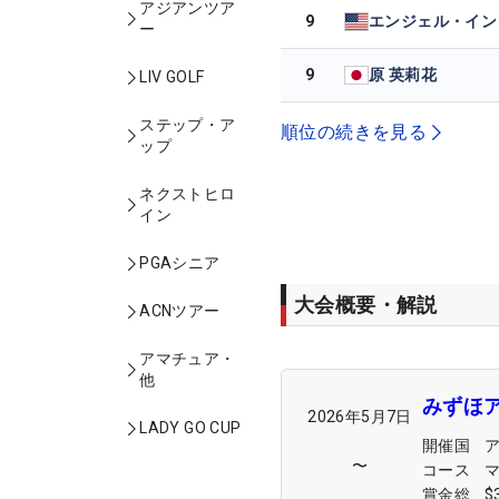
アジアンツア
9
エンジェル・イン
ー
9
原 英莉花
LIV GOLF
ステップ・ア
順位の続きを見る
ップ
ネクストヒロ
イン
PGAシニア
大会概要・解説
ACNツアー
アマチュア・
他
みずほ
2026年5月7日
LADY GO CUP
開催国
〜
コース
賞金総
$