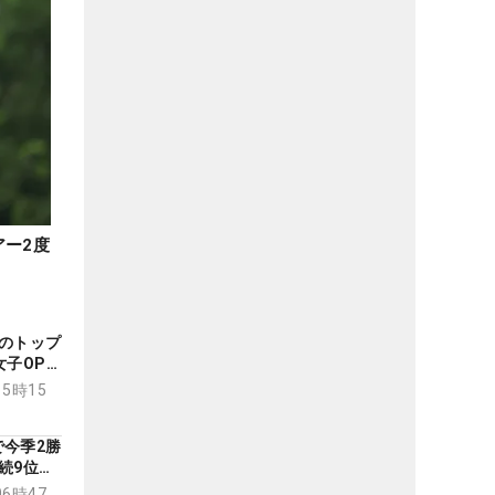
アー2度
のトップ
女子OP予
す！」
15時15
今季2勝
続9位、
ンワン達
06時47