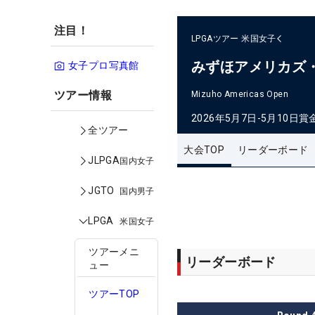
注目！
LPGAツアー
米国女子
みずほアメリカズ
女子プロ写真館
ツアー情報
Mizuho Americas Open
2026年5月7日-5月10日
賞
全ツアー
大会TOP
リーダーボード
JLPGA
国内女子
JGTO
国内男子
LPGA
米国女子
ツアーメニ
リーダーボード
ュー
ツアーTOP