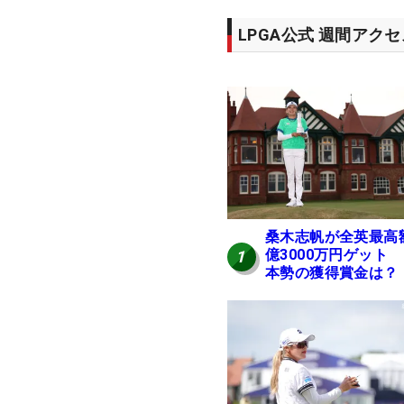
LPGA公式 週間アク
桑木志帆が全英最高
億3000万円ゲット
1
本勢の獲得賞金は？