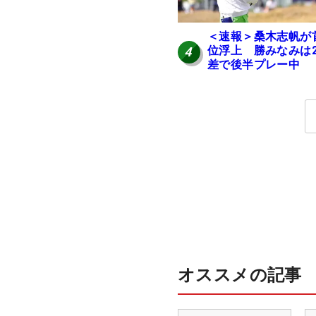
＜速報＞桑木志帆が
位浮上 勝みなみは
4
差で後半プレー中
オススメの記事