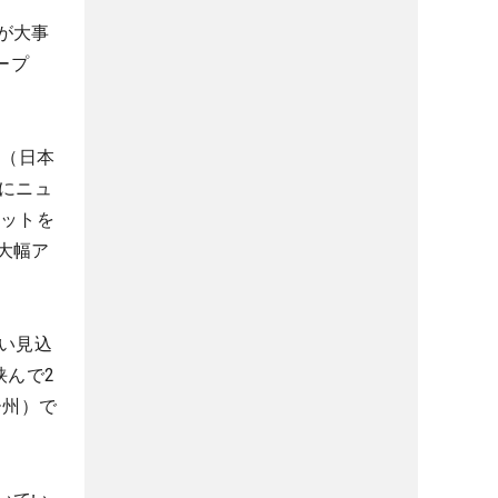
が大事
ープ
ン（日本
にニュ
ケットを
大幅ア
い見込
挟んで2
ー州）で