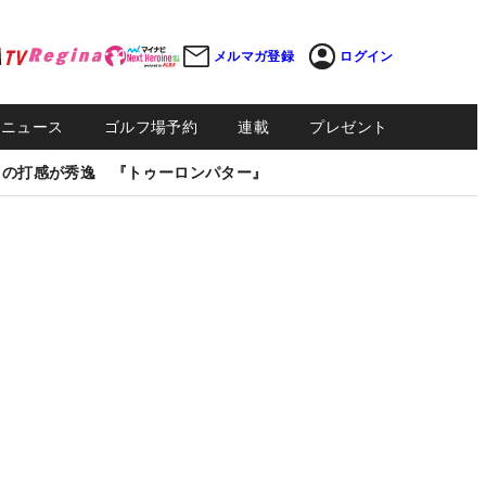
メルマガ登録
ログイン
Sニュース
ゴルフ場予約
連載
プレゼント
しの打感が秀逸 『トゥーロンパター』