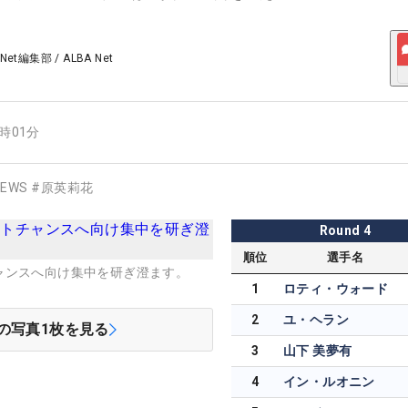
 Net編集部
/
ALBA Net
2時01分
EWS
#
原英莉花
Round
4
順位
選手名
ャンスへ向け集中を研ぎ澄ます。
1
ロティ・ウォード
2
ユ・ヘラン
の写真
1
枚を見る
3
山下 美夢有
4
イン・ルオニン