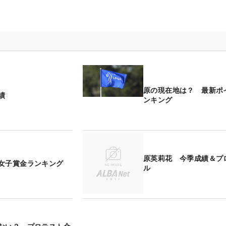
原の現在地は？ 最新ポ
績
ンキング
原英莉花 今季成績＆プ
女子賞金ランキング
ル