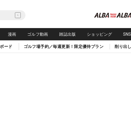
漫画
ゴルフ動画
雑誌出版
ショッピング
SN
ボード
ゴルフ場予約／毎週更新！限定優待プラン
削り出