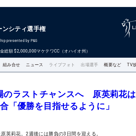
ーンシティ選手権
hip presented by P&G
金総額
$2,000,000
マケテワCC（オハイオ州）
組み合せ
ニュース
ライブフォト
出場選手
概要など
TV
場のラストチャンスへ 原英莉花は
気合「優勝を目指せるように」
た原英莉花。2週後には勝負の3日間を迎える。