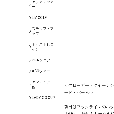
アジアンツア
ー
LIV GOLF
ステップ・ア
ップ
ネクストヒロ
イン
PGAシニア
ACNツアー
アマチュア・
＜クローガー・クイーンシ
他
ード・パー70＞
LADY GO CUP
前日はフックラインのパッ
「66」。順位もトータル