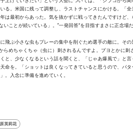
調子上げていきたい」という大会については、「シブコから聞
でいる。米国に残って調整し、ラストチャンスにかける。「全
今年は最初からあった。気を抜かずに戦ってきたんですけど、
れないことが続いている」。“一発回答”を目指すまさに正念場
スに飛ぶ小さな虫もプレーの集中を削ぐため選手の敵に。その
からめちゃくちゃ（虫に）刺されるんですよ。ブヨとかに刺
吹くと、少なくなるという話を聞くと、「じゃあ爆風で」と言
て天命を。「ショットは良くなってきていると思うので、パタ
す」。入念に準備を進めていく。
#原英莉花