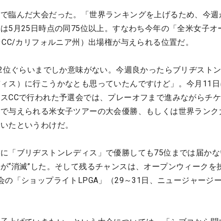
ちで臨んだ大会だった。「世界ランキングを上げるため、今週
は5月25日時点の同75位以上。すなわち今年の「全米女子オ
ラCC/カリフォルニア州）出場権が与えられる位置だ。
か2位ぐらいまでしか意味がない。今週良かったらブリヂスト
ィス）に行こうかなとも思っていたんですけど」。今月11日
スCCで行われた予選会では、プレーオフまで進みながらチ
件で与えられる米女子ツアーの大会優勝、もしくは世界ランク
ていたというわけだ。
に「ブリヂストンレディス」で優勝しても75位までは届かな
が“消滅”した。そして残るチャンスは、オープンウィークを
会の「ショップライトLPGA」（29～31日、ニュージャージ