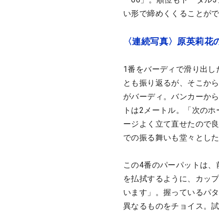
い形で締めくくることが
〈連続写真〉原英莉花
1番をバーディで滑り出し
とも振り返るが、そこから
がバーディ。バンカーから
トは2メートル。「次のホ
ージよく立て直せたので良
での振る舞いも堂々とし
この4番のパーパットは、
を払拭するように、カッ
います」。握っているパタ
異なるものをチョイス。