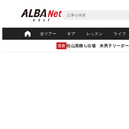
全ツアー
ギア
レッスン
ライフ
松山英樹ら出場 米男子リーダー
注目