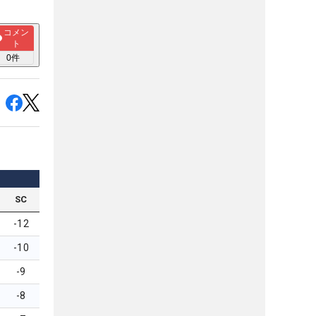
コメン
ト
0
件
SC
-12
-10
-9
-8