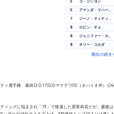
5
コ・ジンヨン
5
アマンダ・ドハーティー
7
ジーノ・ティティクル
8
ロビン・チェ
8
ジェニファー・カプチョ
8
ネリー・コルダ
順位の続き
ティ選手権 最終日◇17日◇マケテワCC（オハイオ州）◇64
ティングに悩まされ「73」で後退した原英莉花だが、最後は
3アンダーの16位タイまで上げ、3戦連続トップ10入りは逃し