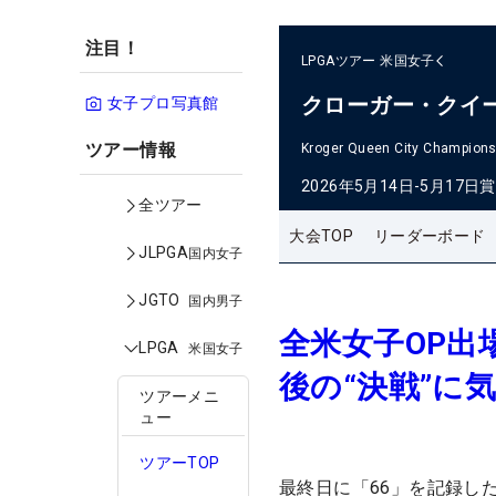
注目！
LPGAツアー
米国女子
クローガー・クイ
女子プロ写真館
ツアー情報
Kroger Queen City Champions
2026年5月14日-5月17日
賞
全ツアー
大会TOP
リーダーボード
JLPGA
国内女子
JGTO
国内男子
全米女子OP出
LPGA
米国女子
後の“決戦”に
ツアーメニ
ュー
ツアーTOP
最終日に「66」を記録し