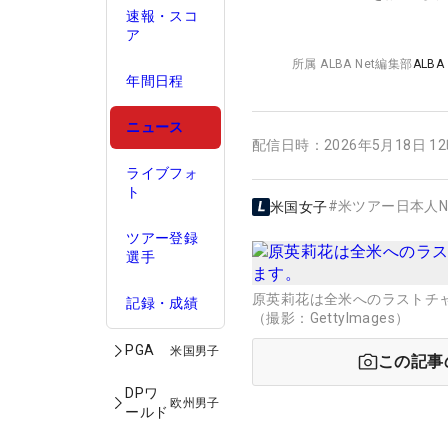
速報・スコ
ア
所属
ALBA Net編集部
ALBA
年間日程
ニュース
配信日時：
2026年5月18日 1
ライブフォ
ト
#
米ツアー日本人N
米国女子
ツアー登録
選手
原英莉花は全米へのラストチ
記録・成績
（撮影：GettyImages）
PGA
米国男子
この記事
DPワ
欧州男子
ールド