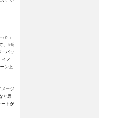
かった」
て、5番
パーパッ
、イメ
リーン上
イメージ
なと思
サートが