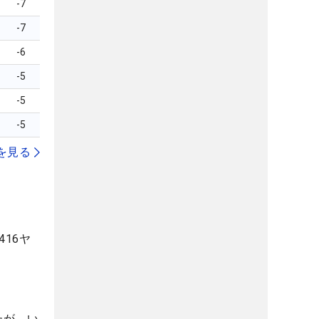
-7
-7
-6
-5
-5
-5
を見る
16ヤ
たが、い