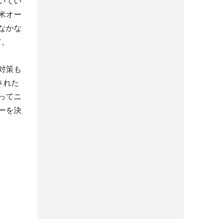
いてい
米オー
なかな
だ。
対策も
された
ってニ
ーを決