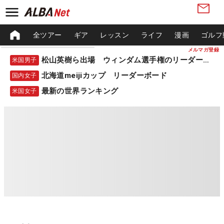
全ツアー
ギア
レッスン
ライフ
漫画
ゴルフ
メルマガ登録
松山英樹ら出場 ウィンダム選手権のリーダーボード
米国男子
北海道meijiカップ リーダーボード
国内女子
最新の世界ランキング
米国女子