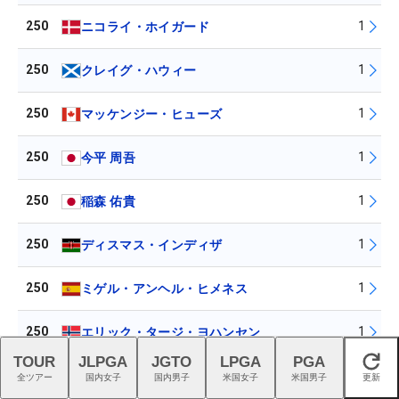
250
1
ニコライ・ホイガード
250
1
クレイグ・ハウィー
250
1
マッケンジー・ヒューズ
250
1
今平 周吾
250
1
稲森 佑貴
250
1
ディスマス・インディザ
250
1
ミゲル・アンヘル・ヒメネス
250
1
エリック・タージ・ヨハンセン
TOUR
JLPGA
JGTO
LPGA
PGA
閉じる
250
1
アンソニー・ジュマ
全ツアー
国内女子
国内男子
米国女子
米国男子
更新