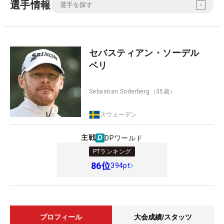
選手情報
セバスティアン・ソーデル
ベリ
Sebastian Soderberg
（35歳）
スウェーデン
主戦
DPワールド
PTランキング
86
位
394pt
プロフィール
大会成績/スタッツ