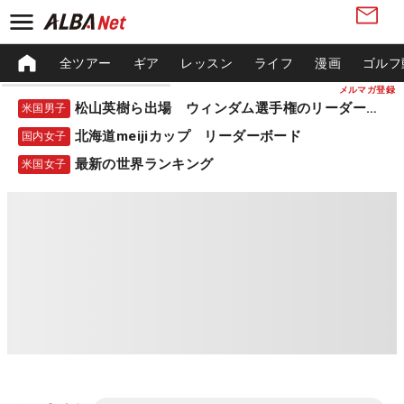
全ツアー
ギア
レッスン
ライフ
漫画
ゴルフ
メルマガ登録
松山英樹ら出場 ウィンダム選手権のリーダーボード
米国男子
北海道meijiカップ リーダーボード
国内女子
最新の世界ランキング
米国女子