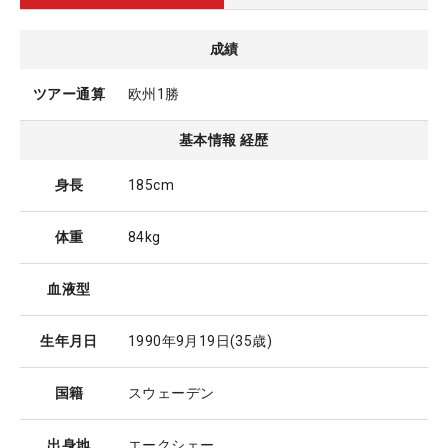
成績
ツアー通算
欧州1勝
基本情報 経歴
身長
185cm
体重
84kg
血液型
生年月日
1990年9月19日
(35歳)
国籍
スウェーデン
出身地
エークシェー