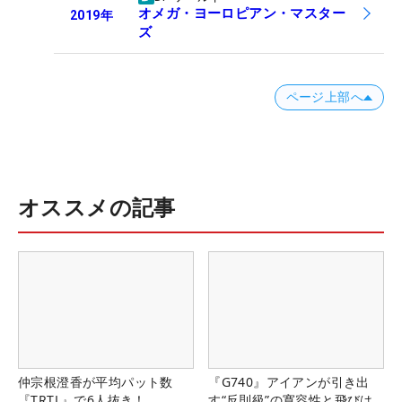
オメガ・ヨーロピアン・マスター
2019
年
ズ
ページ上部へ
オススメの記事
仲宗根澄香が平均パット数
『G740』アイアンが引き出
『TRTL』で6人抜き！
す“反則級”の寛容性と飛びは