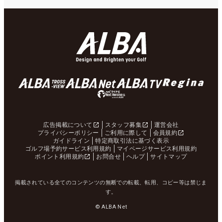
広告掲載について
スタッフ募集
運営会社
プライバシーポリシー
ご利用に際して
会員規約
ガイドライン
特定商取引法に基づく表示
ゴルフ場予約サービス利用規約
マイページサービス利用規約
ポイント利用規約
お問合せ
ヘルプ
サイトマップ
掲載されている全てのコンテンツの無断での転載、転用、コピー等は禁じま
す。
© ALBA Net