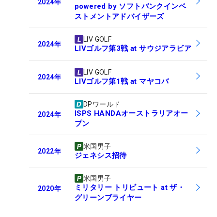
2024
年
powered by ソフトバンクインベ
ストメントアドバイザーズ
LIV GOLF
2024
年
LIVゴルフ第3戦 at サウジアラビア
LIV GOLF
2024
年
LIVゴルフ第1戦 at マヤコバ
DPワールド
ISPS HANDAオーストラリアオー
2024
年
プン
米国男子
2022
年
ジェネシス招待
米国男子
ミリタリー トリビュート at ザ・
2020
年
グリーンブライヤー