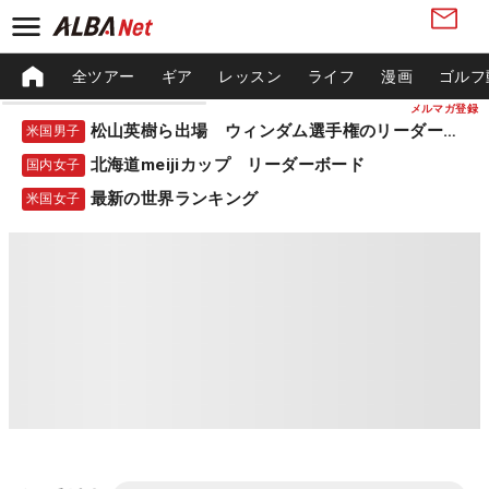
全ツアー
ギア
レッスン
ライフ
漫画
ゴルフ
メルマガ登録
松山英樹ら出場 ウィンダム選手権のリーダーボード
米国男子
北海道meijiカップ リーダーボード
国内女子
最新の世界ランキング
米国女子