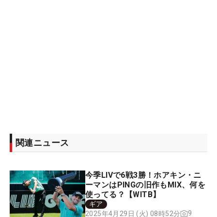
関連ニュース
今季LIVで6戦3勝！ホアキン・ニ
ーマンはPINGの旧作もMIX、何を
使ってる？【WITB】
ギア
9
2025年4月29日 (火) 08時52分