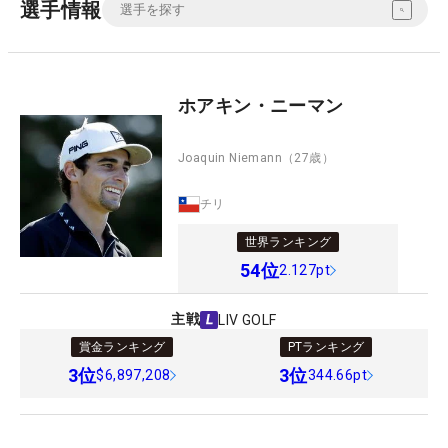
選手情報
ホアキン・ニーマン
Joaquin Niemann
（27歳）
チリ
世界ランキング
54
位
2.127pt
主戦
LIV GOLF
賞金ランキング
PTランキング
3
位
3
位
$6,897,208
344.66pt