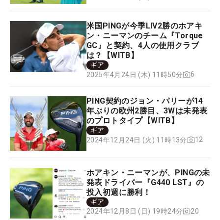
米国PINGが今季LIV2勝のホアキ
ン・ニーマンのチーム『Torque
GC』と契約、4人の使用クラブ
は？【WITB】
ギア
6
2025年4月24日 (木) 11時50分
PING契約のジョン・パリーが14
年ぶりの欧州2勝目、3Wは未発表
のプロトタイプ【WITB】
ギア
12
2024年12月24日 (火) 11時13分
ホアキン・ニーマンが、PINGの未
発表ドライバー『G440 LST』の
投入初週に勝利！
ギア
20
2024年12月8日 (日) 19時24分