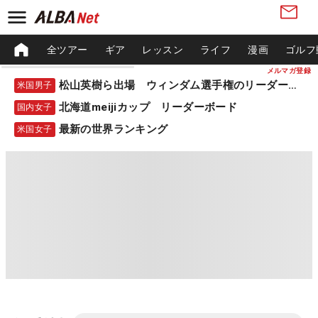
全ツアー
ギア
レッスン
ライフ
漫画
ゴルフ
メルマガ登録
松山英樹ら出場 ウィンダム選手権のリーダーボード
米国男子
北海道meijiカップ リーダーボード
国内女子
最新の世界ランキング
米国女子