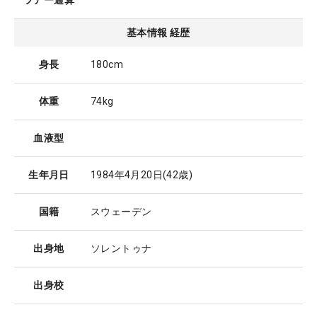
ツアー通算
基本情報 経歴
身長
180cm
体重
74kg
血液型
生年月日
1984年4月20日
(42歳)
国籍
スウェーデン
出身地
ソレントゥナ
出身校