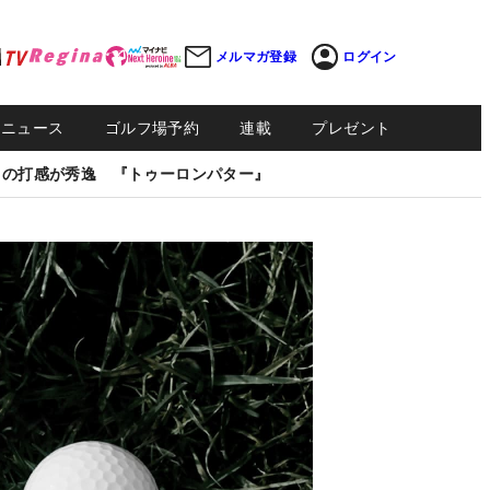
メルマガ登録
ログイン
Sニュース
ゴルフ場予約
連載
プレゼント
しの打感が秀逸 『トゥーロンパター』