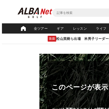
全ツアー
ギア
レッスン
ライフ
松山英樹ら出場 米男子リーダー
注目
このページが表示