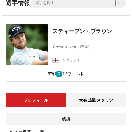
選手情報
スティーブン・ブラウン
Steven Brown
（39歳）
イングランド
主戦
DPワールド
プロフィール
大会成績/スタッツ
成績