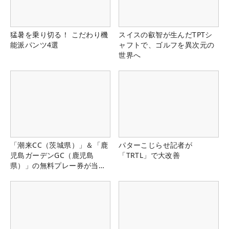
猛暑を乗り切る！ こだわり機
スイスの叡智が生んだTPTシ
能派パンツ4選
ャフトで、ゴルフを異次元の
世界へ
「潮来CC（茨城県）」＆「鹿
パターこじらせ記者が
児島ガーデンGC（鹿児島
「TRTL」で大改善
県）」の無料プレー券が当た
る！！