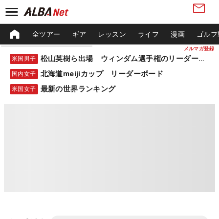
全ツアー
ギア
レッスン
ライフ
漫画
ゴルフ
メルマガ登録
松山英樹ら出場 ウィンダム選手権のリーダーボード
米国男子
北海道meijiカップ リーダーボード
国内女子
最新の世界ランキング
米国女子