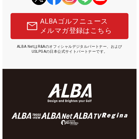
ALBAゴルフニュース
メルマガ登録はこちら
ALBA NetはR&Aのオフィシャルデジタルパートナー、および
USLPGAの日本公式サイトパートナーです。