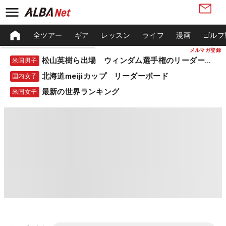
全ツアー
ギア
レッスン
ライフ
漫画
ゴルフ
メルマガ登録
松山英樹ら出場 ウィンダム選手権のリーダーボード
米国男子
北海道meijiカップ リーダーボード
国内女子
最新の世界ランキング
米国女子