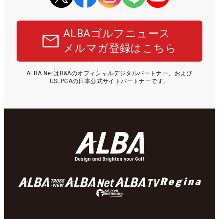
ALBAゴルフニュース
メルマガ登録はこちら
ALBA NetはR&Aのオフィシャルデジタルパートナー、および
USLPGAの日本公式サイトパートナーです。