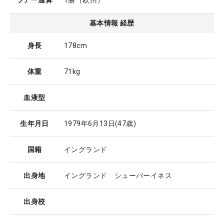
ツアー通算
1勝（欧州）
基本情報 経歴
身長
178cm
体重
71kg
血液型
生年月日
1979年6月13日
(47歳)
国籍
イングランド
出身地
イングランド シューバーイネス
出身校