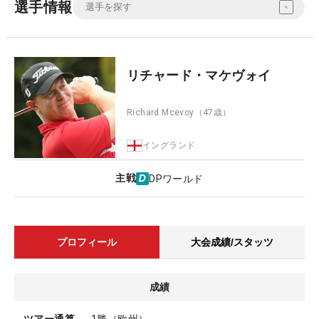
選手情報
リチャード・マケヴォイ
Richard Mcevoy
（47歳）
イングランド
主戦
DPワールド
プロフィール
大会成績/スタッツ
成績