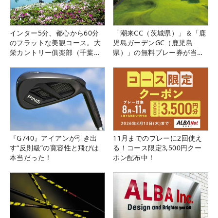
インター5分、都心から60分
「潮来CC（茨城県）」＆「鹿
のフラットな美観コース。大
児島ガーデンGC（鹿児島
栄カントリー俱楽部（千葉
県）」の無料プレー券が当た
県）
る！！
『G740』アイアンが引き出
11月までのプレーに2回使え
す“反則級”の寛容性と飛びは
る！コース限定3,500円クー
本当だった！
ポン配布中！