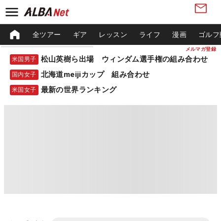
全ツアー
ギア
レッスン
ライフ
漫画
ゴルフ
メルマガ登録
松山英樹ら出場 ウィンダム選手権の組み合わせ
米国男子
北海道meijiカップ 組み合わせ
国内女子
最新の世界ランキング
米国女子