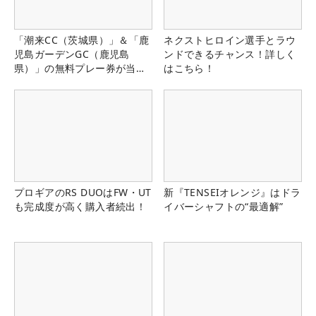
「潮来CC（茨城県）」＆「鹿
ネクストヒロイン選手とラウ
児島ガーデンGC（鹿児島
ンドできるチャンス！詳しく
県）」の無料プレー券が当た
はこちら！
る！！
プロギアのRS DUOはFW・UT
新『TENSEIオレンジ』はドラ
も完成度が高く購入者続出！
イバーシャフトの“最適解”