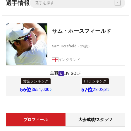
選手情報
サム・ホースフィールド
Sam Horsfield
（29歳）
イングランド
主戦
LIV GOLF
賞金ランキング
PTランキング
56
位
57
位
$651,000
28.02pt
プロフィール
大会成績/スタッツ